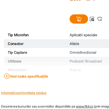
Tip Microfon
Aplicatii speciale
Conector
Altele
Tip Captare
Omnidirectional
Utilizare
Podcast/ Broadcast
Alimentare
Baterie
Vezi toate specificațiile
Cod producator
10024063
PRP
1099
Informatii conformitate produs
Descrierea bunurilor sau a serviciilor disponibile pe
www.f64.ro
(prin imagi