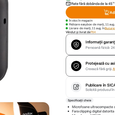
Rate fără dobânda de la
45
79
Ad
În stoc în magazin
Ridicare easybox: de marți, 11 aug.
Livrare: de marți, 11 aug. în
Bucures
Vândut și livrat de
F64
Informații garanț
Persoană fizică: 24 
Protejează cu a
Creează fără griji.
A
Publicare în SIC
Solicită produsul î
Specificații cheie
Microfoane ultracompacte c
Fara clipping digital datorita 