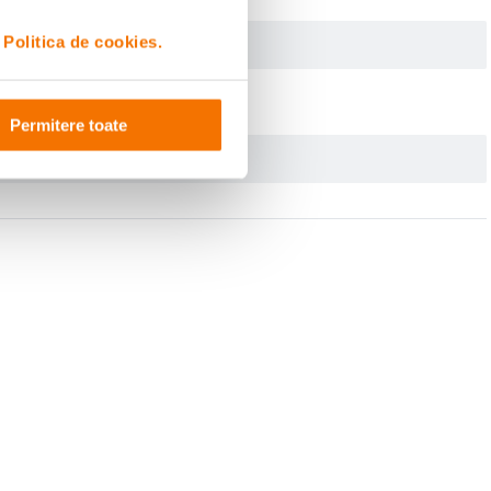
i
Politica de cookies.
Permitere toate
pentru filmari in aer liber, situatii dinamice si conditii extreme in care alte