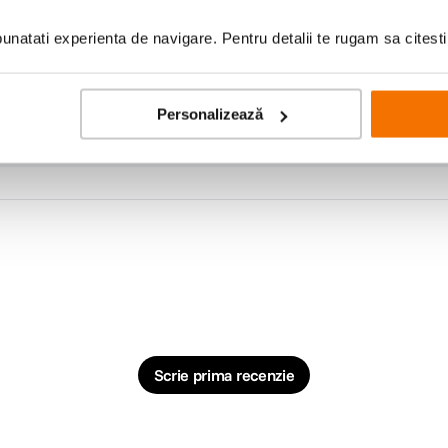
natati experienta de navigare. Pentru detalii te rugam sa citest
Personalizează
Scrie prima recenzie
 si poate fi scufundat in apa pana la 1 metru pentru 30 de minute. Este construit 