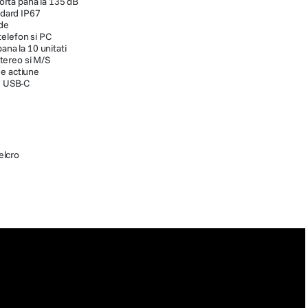
rta pana la 135 dB
andard IP67
ode
elefon si PC
ana la 10 unitati
tereo si M/S
de actiune
re USB-C
elcro