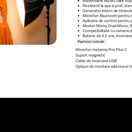
Microfoane MEMS care supo
Rezistent la apa si praf, st
Generator intern de timec
Microfon Bluetooth pentru t
Aplicatie de control pentru p
Moduri Mono, Dual-Mono, S
Compatibilitate cu camere 
Baterie de 4.5 ore, incarca
Pachetul include
Microfon Instamic Pro Plus C
Suport magnetic
Cablu de incarcare USB
Optiuni de montare adeziva si V