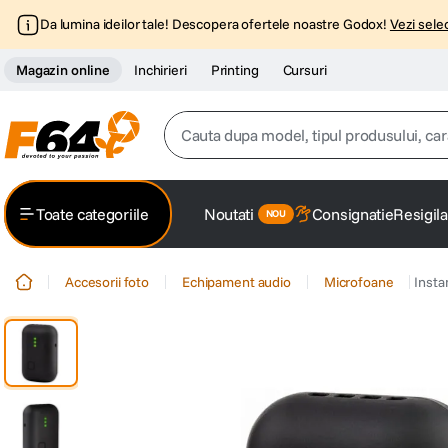
Da lumina ideilor tale! Descopera ofertele noastre Godox!
Vezi selec
Magazin online
Inchirieri
Printing
Cursuri
Cauta dupa model, tipul produsului, caracter
Top Cautari
Toate categoriile
Noutati
Consignatie
Resigila
canon g7x
1
.
Accesorii foto
Echipament audio
Microfoane
Insta
trepied
2
.
trepied telefon
3
.
peak design
4
.
canon sx740 hs
5
.