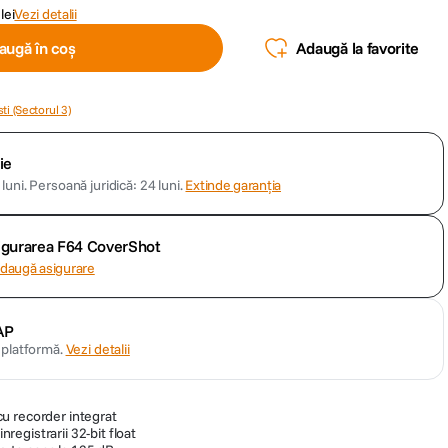
lei
Vezi detalii
augă în coș
Adaugă la favorite
ti (Sectorul 3)
ie
luni.
Persoană juridică: 24 luni.
Extinde garanția
sigurarea F64 CoverShot
daugă asigurare
AP
n platformă.
Vezi detalii
u recorder integrat
inregistrarii 32-bit float