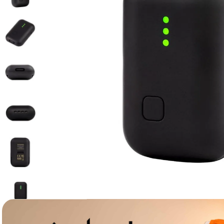
lavaliera
6
.
sony fx
7
.
card memorie
8
.
dji mic mini
9
.
dji osmo
10
.