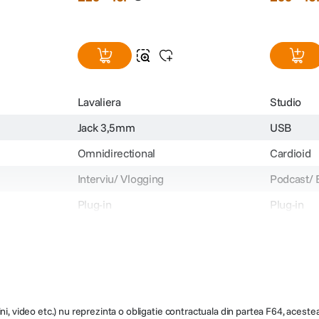
Lavaliera
Studio
Jack 3,5mm
USB
Omnidirectional
Cardioid
Interviu/ Vlogging
Podcast/ 
Plug-in
Plug-in
CP.RN.00000331.01
B0C4DS2
219
299
ni, video etc.) nu reprezinta o obligatie contractuala din partea F64, acestea 