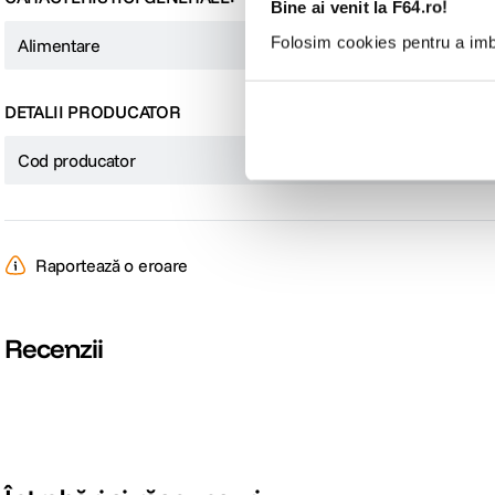
Bine ai venit la F64.ro!
Folosim cookies pentru a imbu
Alimentare
Baterie
DETALII PRODUCATOR
Cod producator
10024063
Raportează o eroare
Recenzii
Rezistent la apa si praf, cu optiuni flexibile de montare
Cu rating IP67, Instamic Pro Plus C rezista la ploaie, zapada, murdarie si praf,