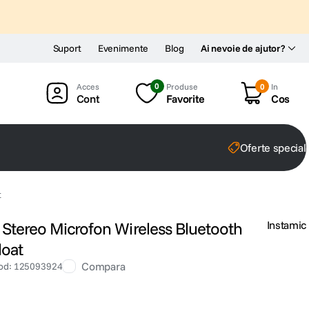
Suport
Evenimente
Blog
Ai nevoie de ajutor?
0
Produse
0
In
Cont
Favorite
Cos
Oferte special
t
 Stereo Microfon Wireless Bluetooth
Instamic
loat
Compara
od
:
125093924