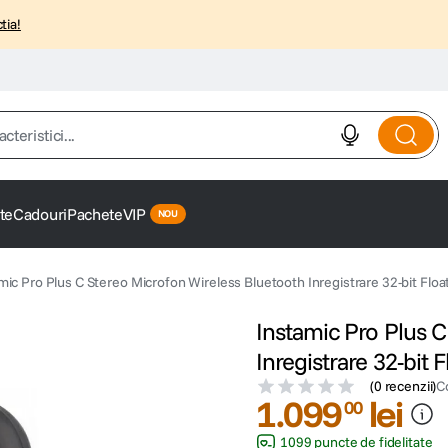
tia!
istici...
te
Cadouri
Pachete
VIP
mic Pro Plus C Stereo Microfon Wireless Bluetooth Inregistrare 32-bit Floa
Instamic Pro Plus C
Inregistrare 32-bit F
(
0 recenzii
)
C
1
.
099
lei
00
1099 puncte de fidelitate