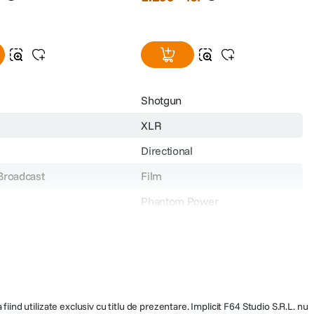
Shotgun
XLR
Directional
Broadcast
Film
Phantom Power
JFS
1299
fiind utilizate exclusiv cu titlu de prezentare. Implicit F64 Studio S.R.L. nu