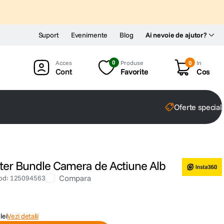
Suport
Evenimente
Blog
Ai nevoie de ajutor?
0
Produse
0
In
Cont
Favorite
Cos
Oferte special
rter Bundle Camera de Actiune Alb
Compara
od
:
125094563
lei
Vezi detalii