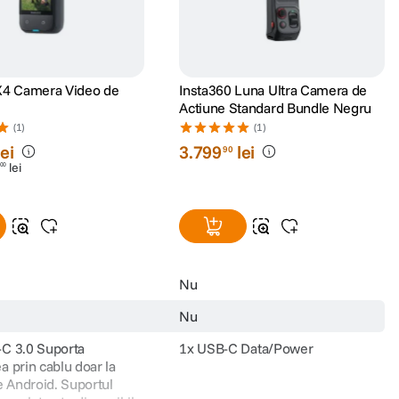
X4 Camera Video de
Insta360 Luna Ultra Camera de
Actiune Standard Bundle Negru
(1)
(1)
lei
3
.
799
lei
90
lei
00
Nu
Nu
C 3.0 Suporta
1x USB-C Data/Power
 prin cablu doar la
e Android. Suportul