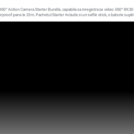
° Action Camera Starter Bundle, capabila sa inregistreze video 360° 8K30 in 
proof pana la 15m. Pachetul Starter include si un selfie stick, o baterie supli