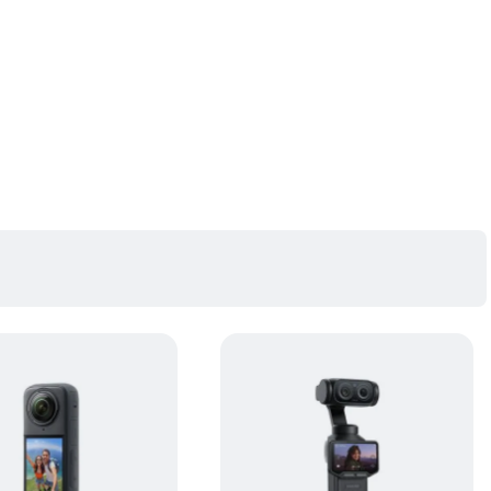
4fps 4K: 3840×1920@50/48/30/25/24fps InstaFrame Mode: 6K:
hi de 170°, ideal pentru POV cu selfie stick invizibil. Me Mode suporta pana la
fps 9:16@30/25/24fps 2.7K:
3840×3840@30/25/24fps 2.7K:
ele luminoase si intunecate si capteaza detalii ridicate in lumina slaba.
40×2160@30/25/24fps 2.7K: