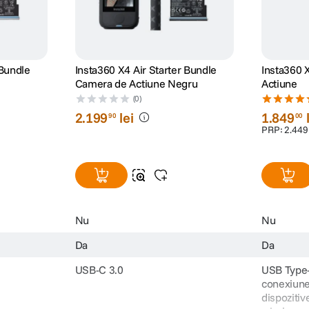
 Bundle
Insta360 X4 Air Starter Bundle
Insta360 
Camera de Actiune Negru
Actiune
(0)
2
.
199
lei
1
.
849
90
00
PRP:
2
.
449
Nu
Nu
Da
Da
USB-C 3.0
USB Type-
conexiunea
dispozitiv