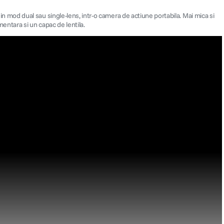
mod dual sau single-lens, intr-o camera de actiune portabila. Mai mica si
mentara si un capac de lentila.