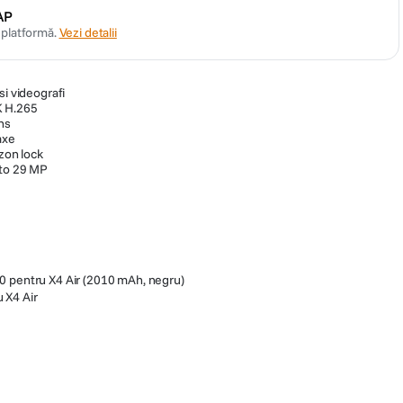
AP
n platformă.
Vezi detalii
si videografi
K H.265
ens
axe
izon lock
oto 29 MP
360 pentru X4 Air (2010 mAh, negru)
 X4 Air