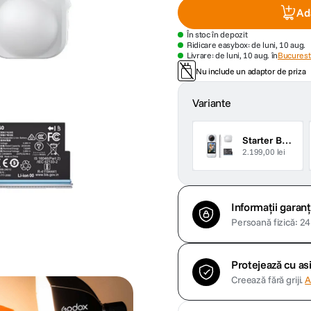
Ad
În stoc în depozit
Ridicare easybox: de luni, 10 aug.
Livrare: de luni, 10 aug. în
Bucuresti
Nu include un adaptor de priza
Variante
Starter Bundle Alb
2.199,00 lei
Informații garanț
Persoană fizică: 24 
Protejează cu a
Creează fără griji.
A