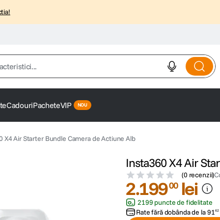
tia!
istici...
te
Cadouri
Pachete
VIP
0 X4 Air Starter Bundle Camera de Actiune Alb
Insta360 X4 Air Sta
(
0 recenzii
)
C
2
.
199
lei
00
2199 puncte de fidelitate
Rate fără dobânda de la
91
62