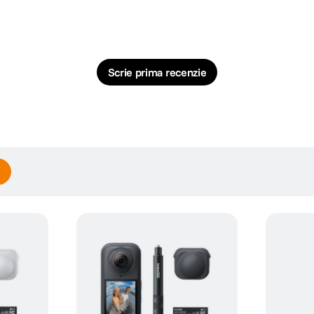
Scrie prima recenzie
 or Studio desktop software) DNG
ode: 8K: 7680×3840@30/25/24fps 6K: 6016×3008@50/48/30/25/2
ltra inalta. Camera include si modul Me, care inregistreaza video flat cu un ung
 Resolution Single-Lens: 4K: 3840×2160 16:9@60/50/48/30/25/24
fps 1080p: 1920×1080@60/50/48/30/25/24fps FreeFrame: 4K: 
i lentile pentru video clare si naturale. Active HDR intensifica culorile in zon
fps 1080p: 1920×1920@60/50/48/30/25/24fps Me Mode: 4K: 38
4fps