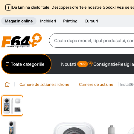
Da lumina ideilor tale! Descopera ofertele noastre Godox!
Vezi selec
Magazin online
Inchirieri
Printing
Cursuri
Cauta dupa model, tipul produsului, caracter
Top Cautari
Toate categoriile
Noutati
Consignatie
Resigila
canon g7x
1
.
Camere de actiune si drone
Camere de actiune
Insta36
trepied
2
.
trepied telefon
3
.
peak design
4
.
canon sx740 hs
5
.