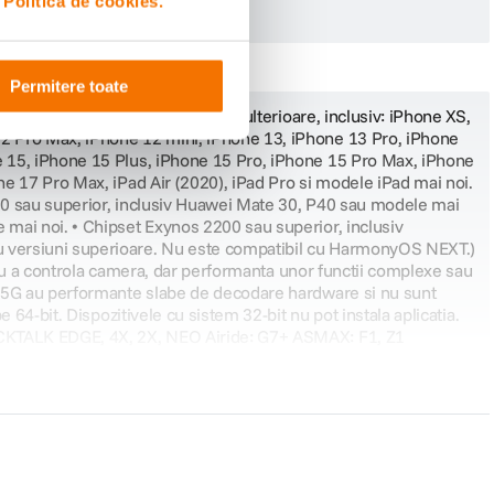
i
Politica de cookies.
ce imaginile sunt captate cu compresie H.265 de calitate inalta, fisierele 8K
nditii de lumina slaba.
Permitere toate
ior si cu iOS 13.0 sau versiuni ulterioare, inclusiv: iPhone XS,
2 Pro Max, iPhone 12 mini, iPhone 13, iPhone 13 Pro, iPhone
e 15, iPhone 15 Plus, iPhone 15 Pro, iPhone 15 Pro Max, iPhone
e 17 Pro Max, iPad Air (2020), iPad Pro si modele iPad mai noi.
990 sau superior, inclusiv Huawei Mate 30, P40 sau modele mai
mai noi. • Chipset Exynos 2200 sau superior, inclusiv
u versiuni superioare. Nu este compatibil cu HarmonyOS NEXT.)
ntru a controla camera, dar performanta unor functii complexe sau
5 5G au performante slabe de decodare hardware si nu sunt
64-bit. Dispozitivele cu sistem 32-bit nu pot instala aplicatia.
PACKTALK EDGE, 4X, 2X, NEO Airide: G7+ ASMAX: F1, Z1
ple AirPods 4, Apple AirPods Pro 2 Samsung Galaxy Buds2,
o Air Sport OPPO Enco Air3 Microfoane RØDE: Wireless GO II,
: UWP-D21 Lark: LARK Max, LARK M1, LARK 150 Hollyland: LARK