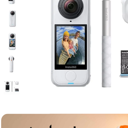
lavaliera
6
.
sony fx
7
.
card memorie
8
.
dji mic mini
9
.
dji osmo
10
.