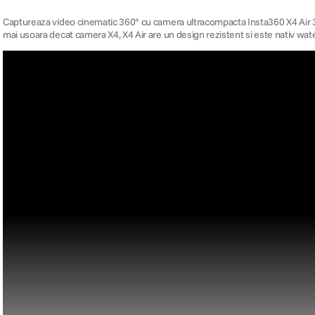
Captureaza video cinematic 360° cu camera ultracompacta Insta360 X4 Air 360
mai usoara decat camera X4, X4 Air are un design rezistent si este nativ water