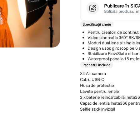
Publicare în SIC
Solicită produsul î
Specificații cheie
Pentru creatori de continut 
Video cinematic 360° 8K/6
Moduri dual lens si single l
Design usor, giroscop pe 6 
Stabilizare FlowState si hor
Waterproof pana la 15 m, f
Pachetul include
X4 Air camera
Cablu USB-C
Husa de protectie
Laveta pentru lentile
2 x baterie reincarcabila Insta
Capac de lentila Insta360 pentru
Selfie stick invizibil