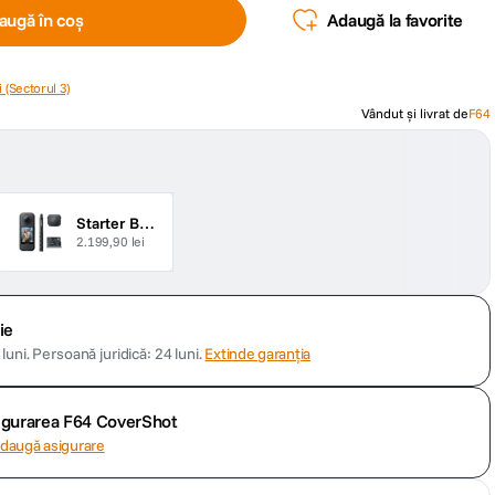
augă în coș
Adaugă la favorite
 (Sectorul 3)
Vândut și livrat de
F64
Starter Bundle Negru
2.199,90 lei
ie
luni.
Persoană juridică: 24 luni.
Extinde garanția
sigurarea F64 CoverShot
daugă asigurare