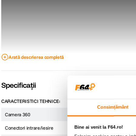
Arată descrierea completă
Specificații
CARACTERISTICI TEHNICE:
Consimțământ
Camera 360
Da
Bine ai venit la F64.ro!
Conectori intrare/iesire
USB-C 3.0