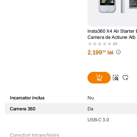
ISO
100–3200
Stabilizare de imagine
Da
Insta360 X4 Air Starter
Camera de Actiune Alb
DISPLAY:
(0)
2
.
199
lei
00
Tip display
LCD
Touchscreen
Da
Diagonala display
2.5
Incarcator inclus
Nu
CARACTERISTICI GENERALE:
Camera 360
Da
Suport inregistrare
Card microSD
USB-C 3.0
GPS
Nu
Conectori intrare/iesire