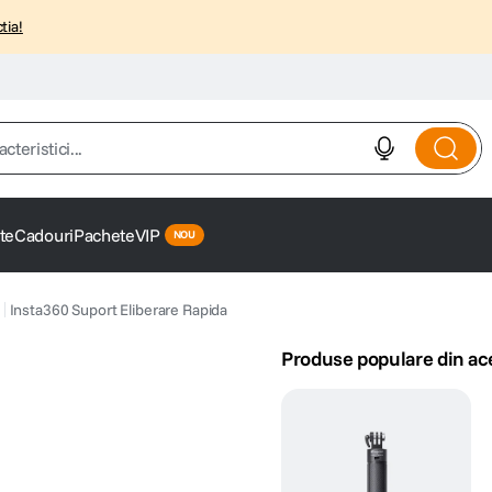
tia!
istici...
te
Cadouri
Pachete
VIP
Insta360 Suport Eliberare Rapida
Produse populare din ac