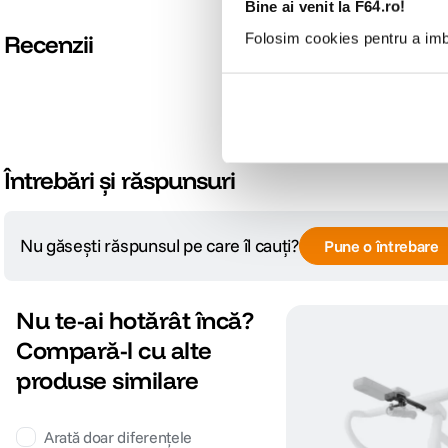
Bine ai venit la F64.ro!
Recenzii
Folosim cookies pentru a imbu
Întrebări și răspunsuri
Nu găsești răspunsul pe care îl cauți?
Pune o întrebare
Nu te-ai hotărât încă?
Compară-l cu alte
produse similare
Arată doar diferențele