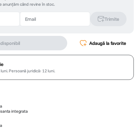
te anunțăm când revine în stoc.
Trimite
ndisponibil
Adaugă la favorite
ie
luni.
Persoană juridică: 12 luni.
la
isanta integrata
da