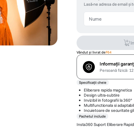
Lasă-ne adresa de email și 
I
Vândut și livrat de
F64
Informații garanț
Persoană fizică: 12 
Specificații cheie
Eliberare rapida magnetica
Design ultra-subtire
Invizibil in fotografii la 360°
Multifunctionala si adaptabi
Incuietoare de securitate gl
Pachetul include
Insta360 Suport Eliberare Rapi