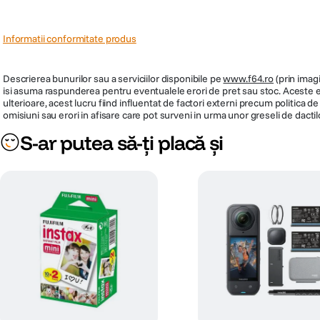
Informatii conformitate produs
Descrierea bunurilor sau a serviciilor disponibile pe
www.f64.ro
(prin imagi
isi asuma raspunderea pentru eventualele erori de pret sau stoc. Aceste ero
ulterioare, acest lucru fiind influentat de factori externi precum politica 
omisiuni sau erori in afisare care pot surveni in urma unor greseli de dactil
S-ar putea să-ți placă și