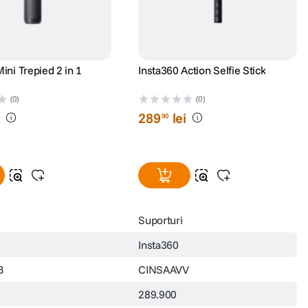
ini Trepied 2 in 1
Insta360 Action Selfie Stick
(0)
(0)
i
289
lei
90
Suporturi
Insta360
B
CINSAAVV
289.900