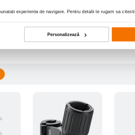
natati experienta de navigare. Pentru detalii te rugam sa citest
Scrie prima recenzie
Personalizează