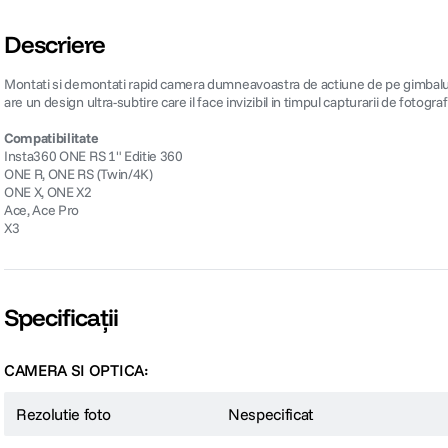
Descriere
Montati si demontati rapid camera dumneavoastra de actiune de pe gimbalul d
are un design ultra-subtire care il face invizibil in timpul capturarii de fotogra
Compatibilitate
Insta360 ONE RS 1" Editie 360
ONE R, ONE RS (Twin/4K)
ONE X, ONE X2
Ace, Ace Pro
X3
Specificații
CAMERA SI OPTICA:
Rezolutie foto
Nespecificat