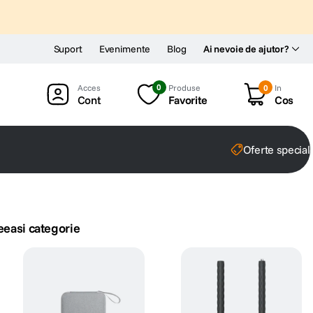
Suport
Evenimente
Blog
Ai nevoie de ajutor?
0
Produse
0
In
Cont
Favorite
Cos
Oferte special
eeasi categorie