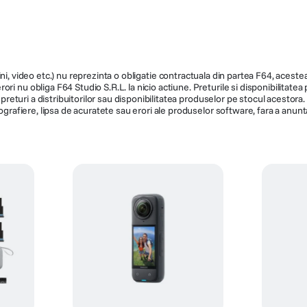
ni, video etc.) nu reprezinta o obligatie contractuala din partea F64, acestea 
ri nu obliga F64 Studio S.R.L. la nicio actiune. Preturile si disponibilitate
de preturi a distribuitorilor sau disponibilitatea produselor pe stocul acesto
ografiere, lipsa de acuratete sau erori ale produselor software, fara a anunta