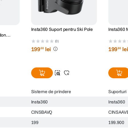
Insta360 Suport pentru Ski Pole
Insta360 M
don
(0)
199
lei
199
le
00
90
Sisteme de prindere
Suporturi
Insta360
Insta360
CINSBAVQ
CINSAAV
199
199.900