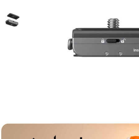
lavaliera
6
.
card memorie
7
.
dji mic mini
8
.
dji osmo
9
.
insta 360
10
.