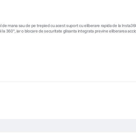
e mana sau de pe trepied cu acest suport cu eliberare rapida de la Insta360. 
fii la 360°, iar o blocare de securitate glisanta integrata previne eliberarea acc