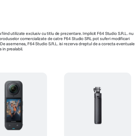
fiind utilizate exclusiv cu titlu de prezentare. Implicit F64 Studio S.R.L. nu
a produselor comercializate de catre F64 Studio SRL pot suferi modificari
ra. De asemenea, F64 Studio S.R.L. isi rezerva dreptul de a corecta eventuale
 in prealabil.