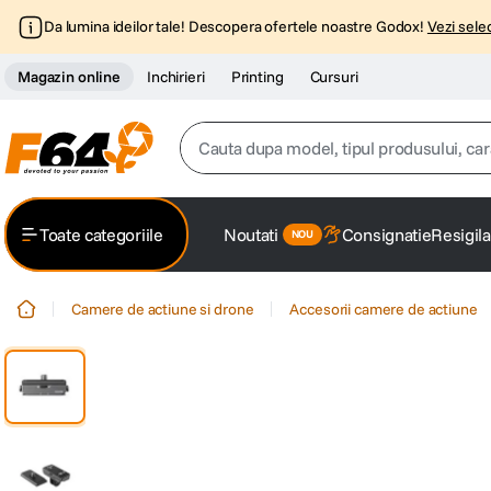
Da lumina ideilor tale! Descopera ofertele noastre Godox!
Vezi selec
Magazin online
Inchirieri
Printing
Cursuri
Cauta dupa model, tipul produsului, caracter
Top Cautari
Toate categoriile
Noutati
Consignatie
Resigila
canon g7x
1
.
Camere de actiune si drone
Accesorii camere de actiune
trepied
2
.
trepied telefon
3
.
peak design
4
.
canon sx740 hs
5
.