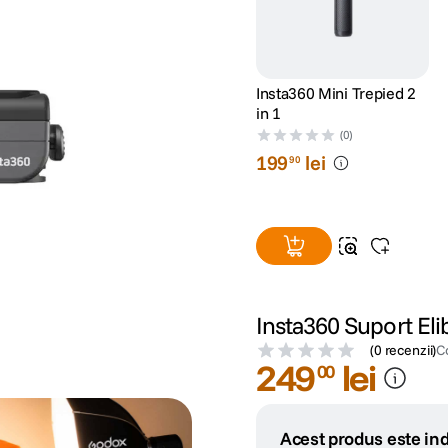
Insta360 Mini Trepied 2
in 1
(0)
199
lei
90
Insta360 Suport Eli
(
0 recenzii
)
C
249
lei
00
Acest produs este ind