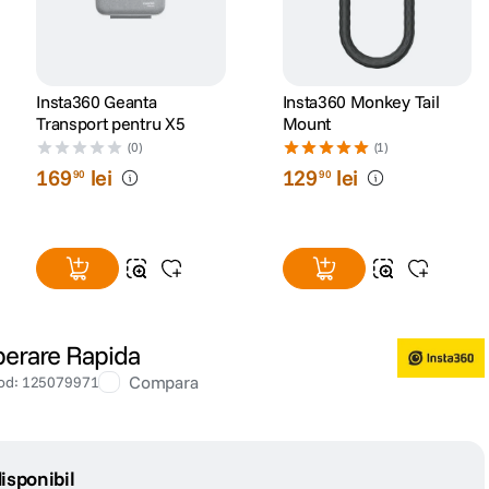
Insta360 Geanta
Insta360 Monkey Tail
Transport pentru X5
Mount
(0)
(1)
169
lei
129
lei
90
90
berare Rapida
Compara
od
:
125079971
isponibil