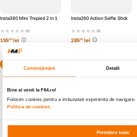
Insta360 Mini Trepied 2 in 1
Insta360 Action Selfie Stick
(0)
(0)
199
lei
289
lei
90
90
Consimțământ
Detalii
Bine ai venit la F64.ro!
Folosim cookies pentru a imbunatati experienta de navigare. P
Alatura-te comunitatii creatorilor
Politica de cookies.
Descopera inspiratie, recomandari utile,
ghiduri foto-video si oferte pregatite special
pentru tine.
Permitere toate