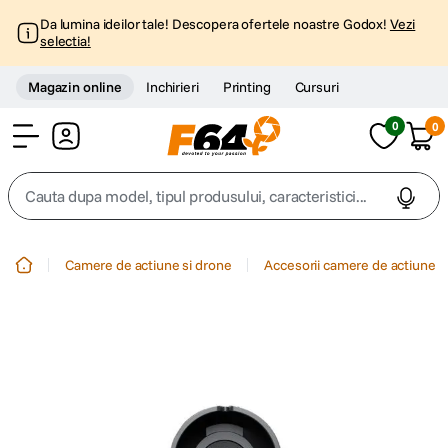
Da lumina ideilor tale! Descopera ofertele noastre Godox!
Vezi
selectia!
Magazin online
Inchirieri
Printing
Cursuri
0
0
Cont
Cauta dupa model, tipul produsului, caracteristici...
Top Cautari
Camere de actiune si drone
Accesorii camere de actiune
canon g7x
1
.
trepied
2
.
trepied telefon
3
.
peak design
4
.