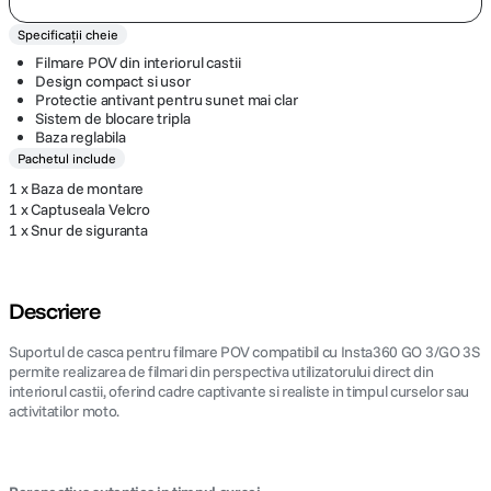
Specificații cheie
Filmare POV din interiorul castii
Design compact si usor
Protectie antivant pentru sunet mai clar
Sistem de blocare tripla
Baza reglabila
Pachetul include
1 x Baza de montare
1 x Captuseala Velcro
1 x Snur de siguranta
Descriere
Suportul de casca pentru filmare POV compatibil cu Insta360 GO 3/GO 3S
permite realizarea de filmari din perspectiva utilizatorului direct din
interiorul castii, oferind cadre captivante si realiste in timpul curselor sau
activitatilor moto.