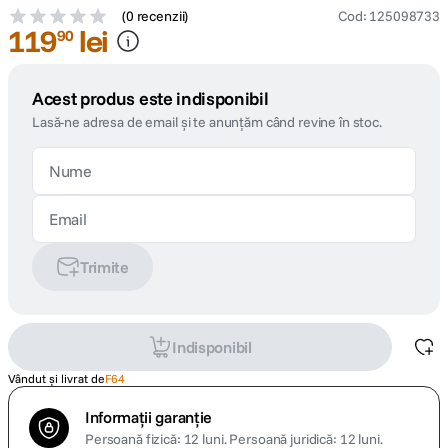
(
0 recenzii
)
Cod
:
125098733
119
lei
90
Acest produs este indisponibil
Lasă-ne adresa de email și te anunțăm când revine în stoc.
Trimite
Indisponibil
Vândut și livrat de
F64
Informații garanție
Persoană fizică: 12 luni.
Persoană juridică: 12 luni.