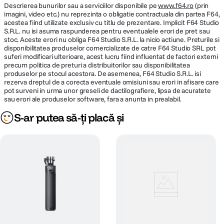
Descrierea bunurilor sau a serviciilor disponibile pe
www.f64.ro
(prin
imagini, video etc.) nu reprezinta o obligatie contractuala din partea F64,
acestea fiind utilizate exclusiv cu titlu de prezentare. Implicit F64 Studio
S.R.L. nu isi asuma raspunderea pentru eventualele erori de pret sau
stoc. Aceste erori nu obliga F64 Studio S.R.L. la nicio actiune. Preturile si
disponibilitatea produselor comercializate de catre F64 Studio SRL pot
suferi modificari ulterioare, acest lucru fiind influentat de factori externi
precum politica de preturi a distribuitorilor sau disponibilitatea
produselor pe stocul acestora. De asemenea, F64 Studio S.R.L. isi
rezerva dreptul de a corecta eventuale omisiuni sau erori in afisare care
pot surveni in urma unor greseli de dactilografiere, lipsa de acuratete
sau erori ale produselor software, fara a anunta in prealabil.
S-ar putea să-ți placă și