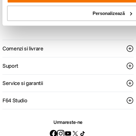
Personalizează
Consultanta
Livrare gratuita pe
specializata
499lei
Comenzi si livrare
Suport
Service si garantii
F64 Studio
Urmareste-ne