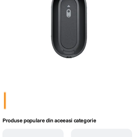
lavaliera
5
.
canon sx740 hs
6
.
card memorie
7
.
sony fx
8
.
dji mic mini
9
.
dji osmo pocket 4
10
.
Produse populare din aceeasi categorie