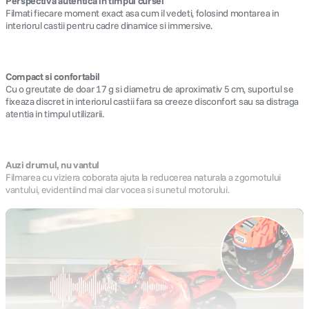
Perspectiva autentica in timpul cursei
Filmati fiecare moment exact asa cum il vedeti, folosind montarea in
interiorul castii pentru cadre dinamice si immersive.
Compact si confortabil
Cu o greutate de doar 17 g si diametru de aproximativ 5 cm, suportul se
fixeaza discret in interiorul castii fara sa creeze disconfort sau sa distraga
atentia in timpul utilizarii.
Auzi drumul, nu vantul
Filmarea cu viziera coborata ajuta la reducerea naturala a zgomotului
vantului, evidentiind mai clar vocea si sunetul motorului.