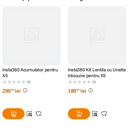
canon sx740 hs
5
.
lavaliera
6
.
ulanzi
7
.
godox
8
.
card memorie
Insta360 Acumulator pentru
9
.
Insta360 Kit Lentila cu Unelte
X5
Inlocuire pentru X5
nou
(0)
(0)
10
.
299
lei
189
lei
90
90