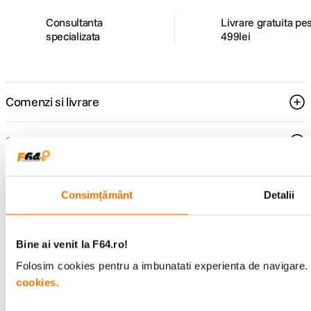
Consultanta
Livrare gratuita pe
specializata
499lei
Comenzi si livrare
Suport
Service si garantii
Consimțământ
Detalii
F64 Studio
Bine ai venit la F64.ro!
Folosim cookies pentru a imbunatati experienta de navigare. P
Urmareste-ne
cookies.