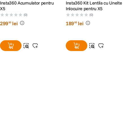
Insta360 Acumulator pentru
Insta360 Kit Lentila cu Unelte
X5
Inlocuire pentru X5
(0)
(0)
299
lei
189
lei
90
90
Alatura-te comunitatii creatorilor
Descopera inspiratie, recomandari utile,
ghiduri foto-video si oferte pregatite special
pentru tine.