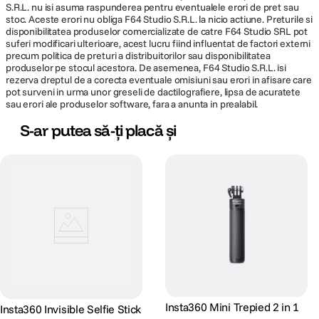
S.R.L. nu isi asuma raspunderea pentru eventualele erori de pret sau
stoc. Aceste erori nu obliga F64 Studio S.R.L. la nicio actiune. Preturile si
disponibilitatea produselor comercializate de catre F64 Studio SRL pot
suferi modificari ulterioare, acest lucru fiind influentat de factori externi
precum politica de preturi a distribuitorilor sau disponibilitatea
produselor pe stocul acestora. De asemenea, F64 Studio S.R.L. isi
rezerva dreptul de a corecta eventuale omisiuni sau erori in afisare care
pot surveni in urma unor greseli de dactilografiere, lipsa de acuratete
sau erori ale produselor software, fara a anunta in prealabil.
S-ar putea să-ți placă și
Insta360 Mini Trepied 2 in 1
Insta360 Invisible Selfie Stick