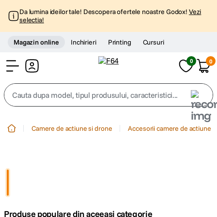
Da lumina ideilor tale! Descopera ofertele noastre Godox!
Vezi
selectia!
Magazin online
Inchirieri
Printing
Cursuri
0
0
Cont
Cauta dupa model, tipul produsului, caracteristici...
Top Cautari
Camere de actiune si drone
Accesorii camere de actiune
canon g7x
1
.
trepied
2
.
trepied telefon
3
.
Produse populare din aceeasi categorie
peak design
4
.