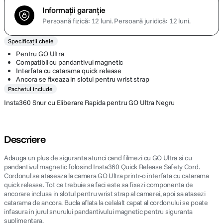
Informații garanție
Persoană fizică: 12 luni.
Persoană juridică: 12 luni.
Specificații cheie
Pentru GO Ultra
Compatibil cu pandantivul magnetic
Interfata cu catarama quick release
Ancora se fixeaza in slotul pentru wrist strap
Pachetul include
Insta360 Snur cu Eliberare Rapida pentru GO Ultra Negru
Descriere
Adauga un plus de siguranta atunci cand filmezi cu GO Ultra si cu
pandantivul magnetic folosind Insta360 Quick Release Safety Cord.
Cordonul se ataseaza la camera GO Ultra printr-o interfata cu catarama
quick release. Tot ce trebuie sa faci este sa fixezi componenta de
ancorare inclusa in slotul pentru wrist strap al camerei, apoi sa atasezi
catarama de ancora. Bucla aflata la celalalt capat al cordonului se poate
infasura in jurul snurului pandantivului magnetic pentru siguranta
suplimentara.