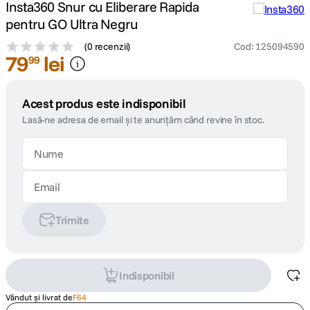
Insta360 Snur cu Eliberare Rapida
pentru GO Ultra Negru
(
0 recenzii
)
Cod
:
125094590
79
lei
99
Acest produs este indisponibil
Lasă-ne adresa de email și te anunțăm când revine în stoc.
Trimite
Indisponibil
Vândut și livrat de
F64