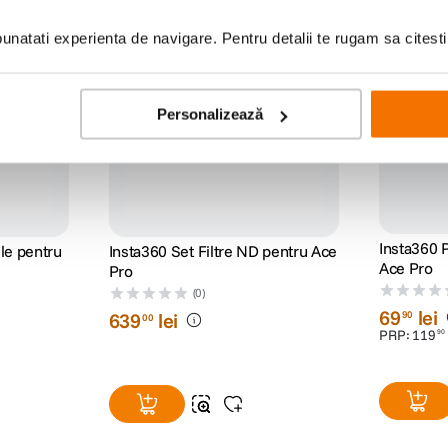
natati experienta de navigare. Pentru detalii te rugam sa citest
Personalizează
Insta360 P
ile pentru
Insta360 Set Filtre ND pentru Ace
Ace Pro
Pro
(0)
69
lei
639
lei
90
00
PRP:
119
90