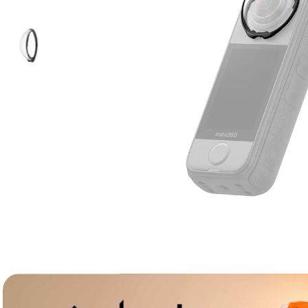
lavaliera
6
.
sony fx
7
.
card memorie
8
.
dji mic mini
9
.
dji osmo
10
.