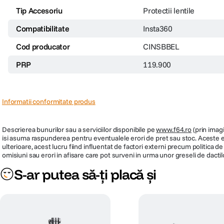
Tip Accesoriu
Protectii lentile
Compatibilitate
Insta360
Cod producator
CINSBBEL
PRP
119.900
Informatii conformitate produs
Descrierea bunurilor sau a serviciilor disponibile pe
www.f64.ro
(prin imagi
isi asuma raspunderea pentru eventualele erori de pret sau stoc. Aceste ero
ulterioare, acest lucru fiind influentat de factori externi precum politica 
omisiuni sau erori in afisare care pot surveni in urma unor greseli de dactil
S-ar putea să-ți placă și