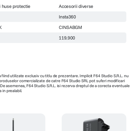
i huse protectie
Accesorii diverse
Insta360
K
CINSABGM
119.900
fiind utilizate exclusiv cu titlu de prezentare. Implicit F64 Studio S.R.L. nu
a produselor comercializate de catre F64 Studio SRL pot suferi modificari
ra. De asemenea, F64 Studio S.R.L. isi rezerva dreptul de a corecta eventuale
 in prealabil.