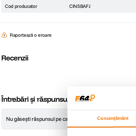
Cod producator
CINSBAFJ
Raportează o eroare
Recenzii
Întrebări și răspunsuri
Nu găsești răspunsul pe care îl cauți?
Consimțământ
Pune o întrebare