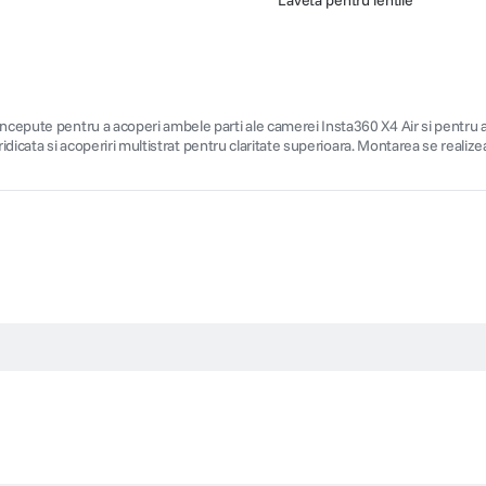
Laveta pentru lentile
ncepute pentru a acoperi ambele parti ale camerei Insta360 X4 Air si pentru a o
 ridicata si acoperiri multistrat pentru claritate superioara. Montarea se realiz