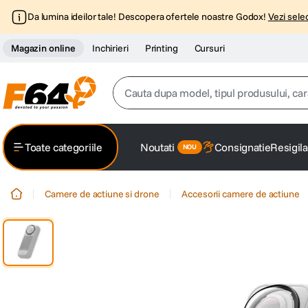
Da lumina ideilor tale! Descopera ofertele noastre Godox!
Vezi selec
Magazin online
Inchirieri
Printing
Cursuri
Cauta dupa model, tipul produsului, caracter
Top Cautari
Toate categoriile
Noutati
Consignatie
Resigila
canon g7x
1
.
Camere de actiune si drone
Accesorii camere de actiune
trepied
2
.
trepied telefon
3
.
peak design
4
.
canon sx740 hs
5
.