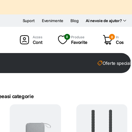
Suport
Evenimente
Blog
Ai nevoie de ajutor?
0
Produse
0
In
Cont
Favorite
Cos
Oferte special
eeasi categorie