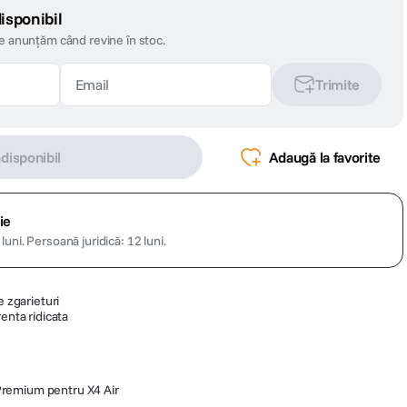
isponibil
te anunțăm când revine în stoc.
Trimite
ndisponibil
Adaugă la favorite
ie
luni.
Persoană juridică: 12 luni.
e zgarieturi
enta ridicata
 Premium pentru X4 Air