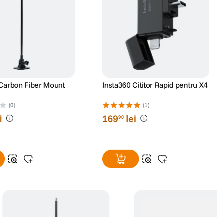
 Carbon Fiber Mount
Insta360 Cititor Rapid pentru X4
(0)
(1)
i
169
lei
90