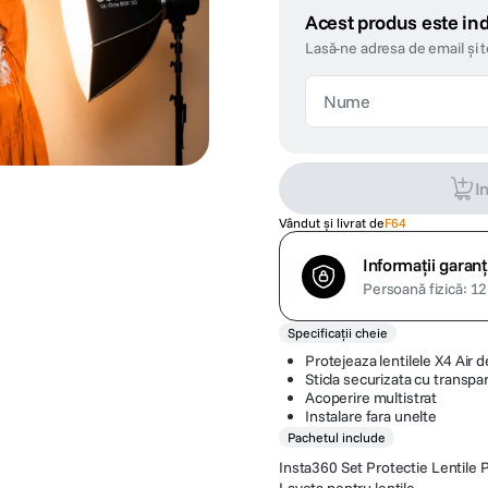
Acest produs este ind
Lasă-ne adresa de email și 
I
Vândut și livrat de
F64
Informații garanț
Persoană fizică: 12 
Specificații cheie
Protejeaza lentilele X4 Air d
Sticla securizata cu transpar
Acoperire multistrat
Instalare fara unelte
Pachetul include
Insta360 Set Protectie Lentile