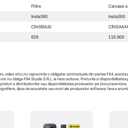
Filtre
Carsase s
Insta360
Insta360
CINSBAJG
CINSAAX
639
119.900
ni, video etc.) nu reprezinta o obligatie contractuala din partea F64, acestea 
ri nu obliga F64 Studio S.R.L. la nicio actiune. Preturile si disponibilitate
de preturi a distribuitorilor sau disponibilitatea produselor pe stocul acesto
ografiere, lipsa de acuratete sau erori ale produselor software, fara a anunta