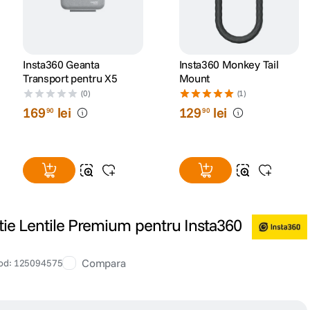
Insta360 Geanta
Insta360 Monkey Tail
Transport pentru X5
Mount
(0)
(1)
169
lei
129
lei
90
90
tie Lentile Premium pentru Insta360
Compara
od
:
125094575