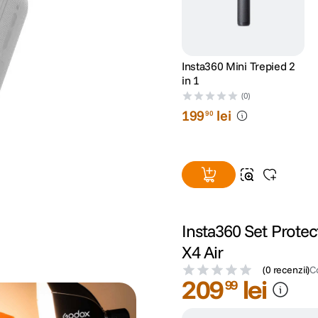
Insta360 Mini Trepied 2
in 1
(0)
199
lei
90
Insta360 Set Protec
X4 Air
(
0 recenzii
)
C
209
lei
99