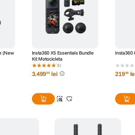
le (New
Insta360 X5 Essentials Bundle
Insta360
Kit Motocicleta
(1)
3
.
499
lei
219
le
90
90