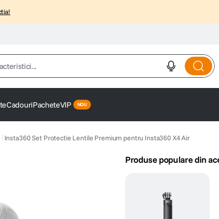
tia!
istici...
te
Cadouri
Pachete
VIP
Insta360 Set Protectie Lentile Premium pentru Insta360 X4 Air
Produse populare din ac