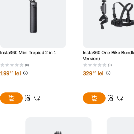
Insta360 Mini Trepied 2 in 1
Insta360 One Bike Bund
Version)
(0)
(0)
199
lei
329
lei
90
90