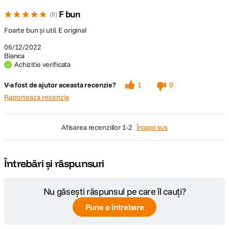
F bun
5
Foarte bun și util. E original
06/12/2022
Bianca
Achizitie verificata
V-a fost de ajutor aceasta recenzie?
1
0
Raporteaza recenzia
afisarea recenziilor
1-2
Înapoi sus
Întrebări și răspunsuri
Nu găsești răspunsul pe care îl cauți?
Pune o întrebare