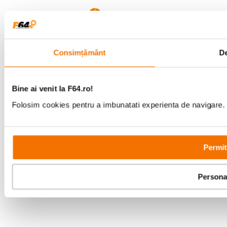
Copyright © F64 2001 - 2026
Parteneri tehnologie:
Consimțământ
De
Bine ai venit la F64.ro!
Folosim cookies pentru a imbunatati experienta de navigare. P
Permit
Persona