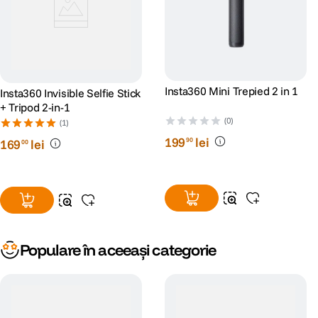
Insta360 Mini Trepied 2 in 1
Insta360 Invisible Selfie Stick
+ Tripod 2-in-1
(0)
(1)
199
lei
90
169
lei
00
Populare în aceeași categorie