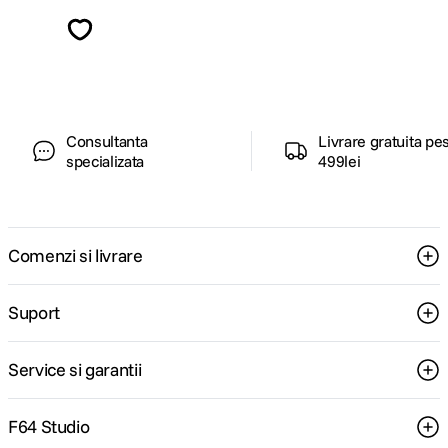
Descopera inspiratie, recomandari utile,
ghiduri foto-video si oferte pregatite special
pentru tine.
Consultanta
Livrare gratuita pe
specializata
499lei
Comenzi si livrare
Suport
Service si garantii
F64 Studio