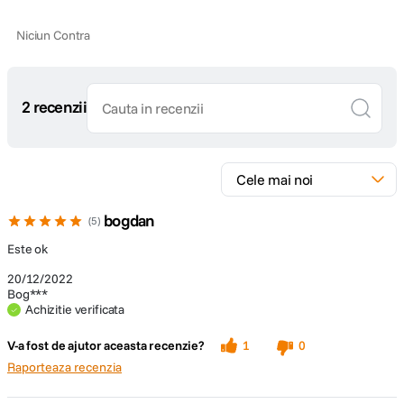
Niciun Contra
2 recenzii
bogdan
5
Este ok
20/12/2022
Bog***
Achizitie verificata
V-a fost de ajutor aceasta recenzie?
1
0
Raporteaza recenzia