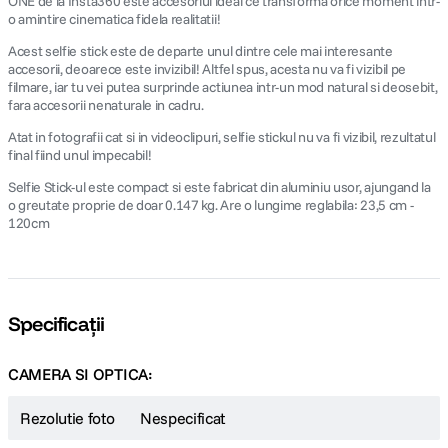
ONE de la Insta360 este accesoriul ideal ce transforma orice moment intr-
o amintire cinematica fidela realitatii!
Acest selfie stick este de departe unul dintre cele mai interesante
accesorii, deoarece este invizibil! Altfel spus, acesta nu va fi vizibil pe
filmare, iar tu vei putea surprinde actiunea intr-un mod natural si deosebit,
fara accesorii nenaturale in cadru.
Atat in fotografii cat si in videoclipuri, selfie stickul nu va fi vizibil, rezultatul
final fiind unul impecabil!
Selfie Stick-ul este compact si este fabricat din aluminiu usor, ajungand la
o greutate proprie de doar 0.147 kg. Are o lungime reglabila: 23,5 cm -
120cm
Specificații
CAMERA SI OPTICA:
Rezolutie foto
Nespecificat