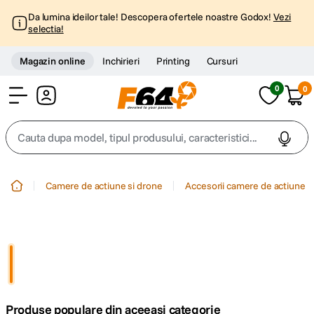
Da lumina ideilor tale! Descopera ofertele noastre Godox!
Vezi
selectia!
Magazin online
Inchirieri
Printing
Cursuri
0
0
Cont
Cauta dupa model, tipul produsului, caracteristici...
Top Cautari
Camere de actiune si drone
Accesorii camere de actiune
canon g7x
1
.
trepied
2
.
trepied telefon
3
.
Produse populare din aceeasi categorie
peak design
4
.