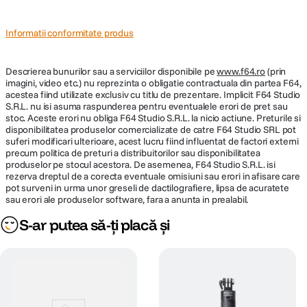
Informatii conformitate produs
Descrierea bunurilor sau a serviciilor disponibile pe
www.f64.ro
(prin
imagini, video etc.) nu reprezinta o obligatie contractuala din partea F64,
acestea fiind utilizate exclusiv cu titlu de prezentare. Implicit F64 Studio
S.R.L. nu isi asuma raspunderea pentru eventualele erori de pret sau
stoc. Aceste erori nu obliga F64 Studio S.R.L. la nicio actiune. Preturile si
disponibilitatea produselor comercializate de catre F64 Studio SRL pot
suferi modificari ulterioare, acest lucru fiind influentat de factori externi
precum politica de preturi a distribuitorilor sau disponibilitatea
produselor pe stocul acestora. De asemenea, F64 Studio S.R.L. isi
rezerva dreptul de a corecta eventuale omisiuni sau erori in afisare care
pot surveni in urma unor greseli de dactilografiere, lipsa de acuratete
sau erori ale produselor software, fara a anunta in prealabil.
S-ar putea să-ți placă și