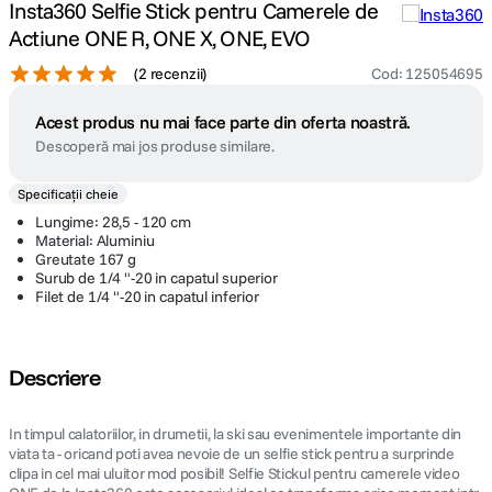
Insta360 Selfie Stick pentru Camerele de
Actiune ONE R, ONE X, ONE, EVO
(
2 recenzii
)
Cod
:
125054695
Acest produs nu mai face parte din oferta noastră.
Descoperă mai jos produse similare.
Specificații cheie
Lungime: 28,5 - 120 cm
Material: Aluminiu
Greutate 167 g
Surub de 1/4 "-20 in capatul superior
Filet de 1/4 "-20 in capatul inferior
Descriere
In timpul calatoriilor, in drumetii, la ski sau evenimentele importante din
viata ta - oricand poti avea nevoie de un selfie stick pentru a surprinde
clipa in cel mai uluitor mod posibil! Selfie Stickul pentru camerele video