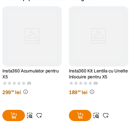
canon sx740 hs
5
.
lavaliera
6
.
card memorie
7
.
ulanzi
8
.
insta 360
Insta360 Acumulator pentru
9
.
Insta360 Kit Lentila cu Unelte
X5
Inlocuire pentru X5
godox
(0)
(0)
10
.
299
lei
189
lei
90
90