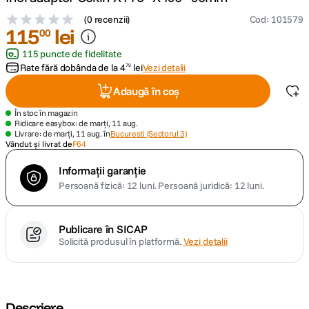
(
0 recenzii
)
Cod
:
101579
canon sx740 hs
115
lei
5
.
00
115 puncte de fidelitate
lavaliera
6
.
Rate fără dobânda de la
4
lei
Vezi detalii
79
Adaugă în coș
card memorie
7
.
În stoc în magazin
Ridicare easybox: de marți, 11 aug.
ulanzi
8
.
Livrare: de marți, 11 aug. în
Bucuresti (Sectorul 3)
Vândut și livrat de
F64
insta 360
9
.
Informații garanție
Persoană fizică: 12 luni.
Persoană juridică: 12 luni.
godox
10
.
Publicare în SICAP
Solicită produsul în platformă.
Vezi detalii
Descriere