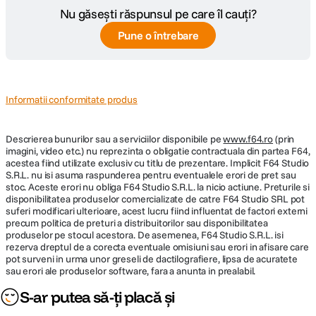
Nu găsești răspunsul pe care îl cauți?
Pune o întrebare
Informatii conformitate produs
Descrierea bunurilor sau a serviciilor disponibile pe
www.f64.ro
(prin
imagini, video etc.) nu reprezinta o obligatie contractuala din partea F64,
acestea fiind utilizate exclusiv cu titlu de prezentare. Implicit F64 Studio
S.R.L. nu isi asuma raspunderea pentru eventualele erori de pret sau
stoc. Aceste erori nu obliga F64 Studio S.R.L. la nicio actiune. Preturile si
disponibilitatea produselor comercializate de catre F64 Studio SRL pot
suferi modificari ulterioare, acest lucru fiind influentat de factori externi
precum politica de preturi a distribuitorilor sau disponibilitatea
produselor pe stocul acestora. De asemenea, F64 Studio S.R.L. isi
rezerva dreptul de a corecta eventuale omisiuni sau erori in afisare care
pot surveni in urma unor greseli de dactilografiere, lipsa de acuratete
sau erori ale produselor software, fara a anunta in prealabil.
S-ar putea să-ți placă și