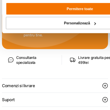
Permitere toate
Alatura-te comunitatii creatorilor
Personalizează
Descopera inspiratie, recomandari utile,
ghiduri foto-video si oferte pregatite special
pentru tine.
Consultanta
Livrare gratuita pe
specializata
499lei
Comenzi si livrare
Suport