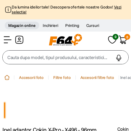
Da lumina ideilor tale! Descopera ofertele noastre Godox!
Vezi
selectia!
Magazin online
Inchirieri
Printing
Cursuri
0
0
Cont
Cauta dupa model, tipul produsului, caracteristici...
Top Cautari
Accesorii foto
Filtre foto
Accesorii filtre foto
Inel a
canon g7x
1
.
trepied
2
.
trepied telefon
3
.
Inel adaptor Cokin X-Pro - X496 - 96mm
Cokin
peak design
4
.