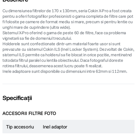
Cu dimensiunea filtrelor de 170 x 130mm, seria Cokin X-Pro a fost creata
pentru a oferi fotografilor profesionisti o gama completa de filtre care pot
fi folosite pe camere de format mediu si mare, precum si pentru lentie cu
unghi mare de cuprindere (ultra wide).
Sistemul X-Pro oferind o gama de peste 60 de filtre, face ca problema
vignetarii sa fie de domeniul trecutului.
Holderele sunt confectionate dintr-um material foarte usor si sunt
prevazute cu sistemul Cokin ILS (Inel Locker System). Dezvoltat de Cokin,
sistemul ILS permite ca holderul sa fie blocat in orice pozitie, mentinatnd
totodata filtrul paralel cu lentila obiectivului. Daca fotograful doreste
rotirea filtrului, deasemenea acest lucru poate fi realizat.
Inele adaptoare sunt disponibile cu dimensiuni intre 62mm si 112mm.
Specificații
ACCESORII FILTRE FOTO
Tip accesoriu
Inel adaptor