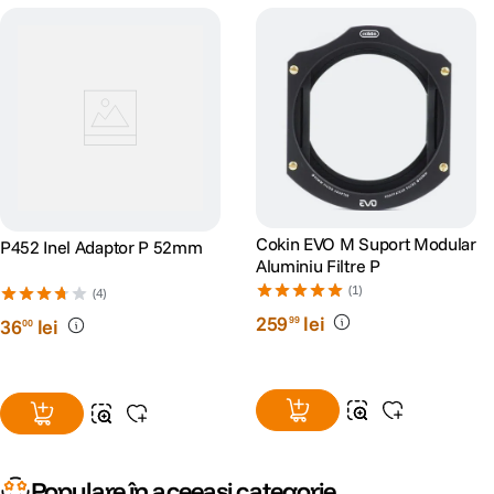
Cokin EVO M Suport Modular
P452 Inel Adaptor P 52mm
Aluminiu Filtre P
(1)
(4)
259
lei
99
36
lei
00
Populare în aceeași categorie