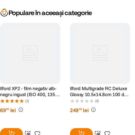
Populare în aceeași categorie
Ilford XP2 - film negativ alb-
Ilford Multigrade RC Deluxe
negru ingust (ISO 400, 135-
Glossy 10.5x14.8cm 100 de
24)
Coli
(2)
(0)
69
lei
249
lei
00
00