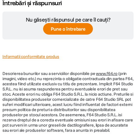
Raspunde bine la tonifiere
Întrebări și răspunsuri
Poate fi procesat in tavi sau prin masina
Nu găsești răspunsul pe care îl cauți?
Pune o întrebare
Informatii conformitate produs
Descrierea bunurilor sau a serviciilor disponibile pe
www.f64.ro
(prin
imagini, video etc.) nu reprezinta o obligatie contractuala din partea F64,
acestea fiind utilizate exclusiv cu titlu de prezentare. Implicit F64 Studio
S.R.L. nu isi asuma raspunderea pentru eventualele erori de pret sau
stoc. Aceste erori nu obliga F64 Studio S.R.L. la nicio actiune. Preturile si
disponibilitatea produselor comercializate de catre F64 Studio SRL pot
suferi modificari ulterioare, acest lucru fiind influentat de factori externi
precum politica de preturi a distribuitorilor sau disponibilitatea
produselor pe stocul acestora. De asemenea, F64 Studio S.R.L. isi
rezerva dreptul de a corecta eventuale omisiuni sau erori in afisare care
pot surveni in urma unor greseli de dactilografiere, lipsa de acuratete
sau erori ale produselor software, fara a anunta in prealabil.