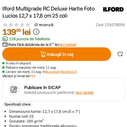
Ilford Multigrade RC Deluxe Hartie Foto
canon sx740 hs
5
.
Lucios 12,7 x 17,8 cm 25 coli
(
0 recenzii
)
Cod
:
125076008
lavaliera
6
.
139
lei
00
139 puncte de fidelitate
sony fx
7
.
Rate fără dobânda de la
5
lei
Vezi detalii
79
card memorie
8
.
Adaugă în coș
În stoc în depozit
dji mic mini
9
.
Ridicare easybox: de marți, 11 aug.
Livrare: de marți, 11 aug. în
Bucuresti (Sectorul 3)
Vândut și livrat de
F64
dji osmo
10
.
Publicare în SICAP
Solicită produsul în platformă.
Vezi detalii
Specificații cheie
Dimensiune hartie: 12,7 x 17,8 cm (5 x 7")
Numar coli: 25
Greutate: 190 gr/m²
Pentru imprimare traditionala alb-negru