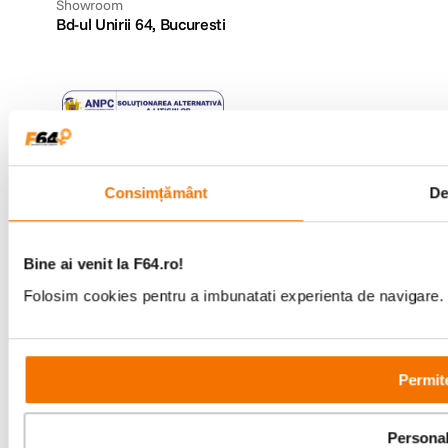
Showroom
Bd-ul Unirii 64, Bucuresti
Copyright © F64 2001 - 2026
Consimțământ
De
Parteneri tehnologie:
Bine ai venit la F64.ro!
Folosim cookies pentru a imbunatati experienta de navigare. P
Permite
Personal