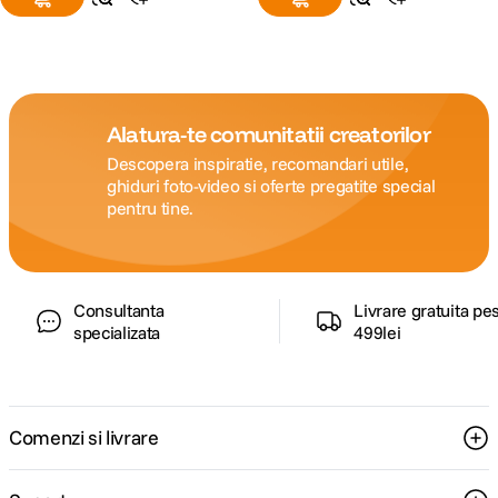
Alatura-te comunitatii creatorilor
Descopera inspiratie, recomandari utile,
ghiduri foto-video si oferte pregatite special
pentru tine.
Consultanta
Livrare gratuita pe
specializata
499lei
Comenzi si livrare