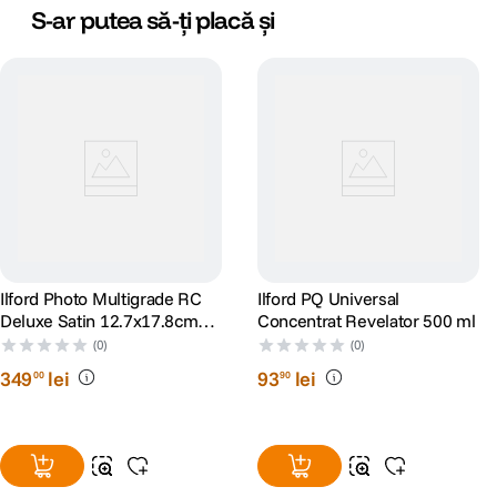
S-ar putea să-ți placă și
Ilford Photo Multigrade RC
Ilford PQ Universal
Deluxe Satin 12.7x17.8cm
Concentrat Revelator 500 ml
Hartie Fotografica Camera
(0)
(0)
Obscura 100 foi
349
lei
93
lei
00
90