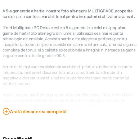
A 5-a generatie a hartiei noastre foto alb-negru MULTIGRADE, acoperite
cu rasina, cu contrast variabil. Ideal pentru incepatori si utilizatori avansati.
Ilford Multigrade RC Deluxe este a 5-a generatie a celei mai populare
game de hartii foto alb-negru din lume si utilizeaza cea mai recenta
tehnologie de emulsie. Aceasta hartie este alegerea perfecta pentru
incepatori, studenti si profesionistii din camera intunecata, oferind o gama
completa de tonuri si o calitate exceptionala a imaginii in intreaga sa gama
larga de contraste de gradele 00-5.
Acum este mai usor ca niciodata sa obtineti printuri uimitoare in camera
intunecata, indiferent daca sunteti nou si creati printuri directe din
negativele dvs sau sunteti unul mai experimentat care cauta controlul
total al creaturii.
In plus, aceste hartii ofera proprietati de tonifiere excelente, oferind celor
care doresc sa experimenteze sau sa invete tonifierea o optiune de
pornire alternativa la hartiile noastre pe baza de fibre.
Arată descrierea completă
In comparatie cu Ilford Multigrade IV RC Deluxe - ceea ce trebuie sa stiti
De la lansarea primei hartii Multigrade cu contrast variabil din lume in
1940, Ilford si-a mentinut o traditie lunga si mandra de calitate. Lansata la