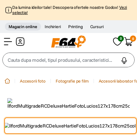
Da lumina ideilor tale! Descopera ofertele noastre Godox!
Vezi
selectia!
Magazin online
Inchirieri
Printing
Cursuri
0
0
Cont
Cauta dupa model, tipul produsului, caracteristici...
Top Cautari
Accesorii foto
Fotografie pe film
Accesorii laborator f
canon g7x
1
.
trepied
2
.
trepied telefon
3
.
peak design
4
.