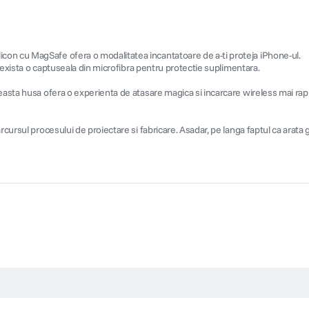
con cu MagSafe ofera o modalitatea incantatoare de a-ti proteja iPhone-ul.
r exista o captuseala din microfibra pentru protectie suplimentara.
easta husa ofera o experienta de atasare magica si incarcare wireless mai rapid
cursul procesului de proiectare si fabricare. Asadar, pe langa faptul ca arata g