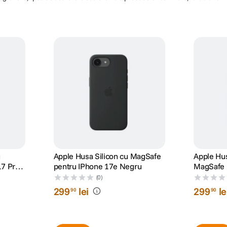
ni, video etc.) nu reprezinta o obligatie contractuala din partea F64, acestea 
ri nu obliga F64 Studio S.R.L. la nicio actiune. Preturile si disponibilitate
de preturi a distribuitorilor sau disponibilitatea produselor pe stocul acesto
ografiere, lipsa de acuratete sau erori ale produselor software, fara a anunta
u
Apple Husa Silicon cu MagSafe
Apple Hus
17 Pro
pentru IPhone 17e Negru
MagSafe 
(0)
299
lei
299
le
90
90