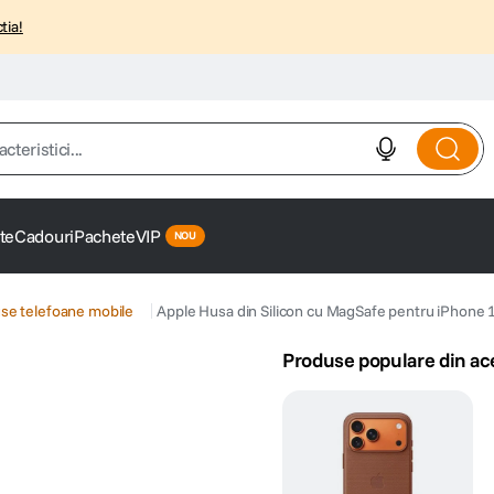
tia!
istici...
te
Cadouri
Pachete
VIP
se telefoane mobile
Apple Husa din Silicon cu MagSafe pentru iPhon
Produse populare din ac