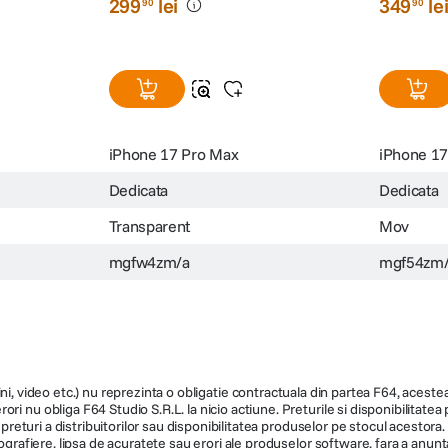
 pentru
MagSafe pentru iPhone 17 Pro
TechWove
nna
Max Transparent
iPhone 17
(0)
299
lei
349
le
90
90
iPhone 17 Pro Max
iPhone 17
Dedicata
Dedicata
Transparent
Mov
mgfw4zm/a
mgf54zm