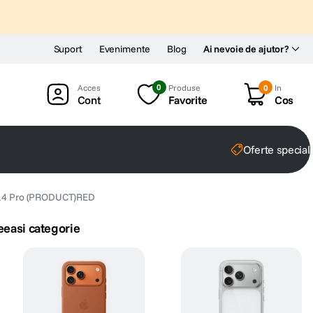
Suport
Evenimente
Blog
Ai nevoie de ajutor?
0
Produse
0
In
Cont
Favorite
Cos
Oferte special
e 14 Pro (PRODUCT)RED
eeasi categorie