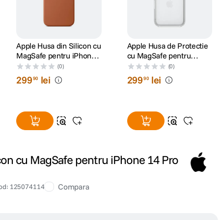
Apple Husa din Silicon cu
Apple Husa de Protectie
MagSafe pentru iPhone
cu MagSafe pentru
17 Pro Max Terra Cotta
iPhone 17 Pro
(0)
(0)
Transparent
299
lei
299
lei
90
90
icon cu MagSafe pentru iPhone 14 Pro
Compara
od
:
125074114