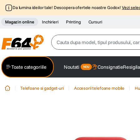
Da lumina ideilor tale! Descopera ofertele noastre Godox!
Vezi selec
Magazin online
Inchirieri
Printing
Cursuri
Cauta dupa model, tipul produsului, caracter
Top Cautari
Toate categoriile
Noutati
Consignatie
Resigila
canon g7x
1
.
Telefoane si gadget-uri
Accesorii telefoane mobile
Hu
trepied
2
.
trepied telefon
3
.
peak design
4
.
lavaliera
5
.