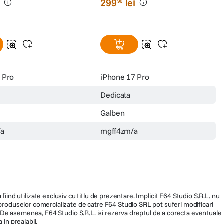
n cu MagSafe pentru
MagSafe pentru iPhone 17 Pro
 Pro Purple
Neon Yellow
(0)
(0)
i
299
lei
90
 Pro
iPhone 17 Pro
Dedicata
Galben
/a
mgff4zm/a