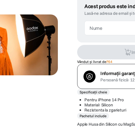
Acest produs este ind
Lasă-ne adresa de email și 
I
Vândut și livrat de
F64
Informații garanț
Persoană fizică: 12 
Specificații cheie
Pentru iPhone 14 Pro
Material: Silicon
Rezistenta la zgarieturi
Pachetul include
Apple Husa din Silicon cu Mag