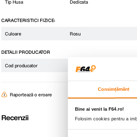
Tip Husa
Dedicata
CARACTERISTICI FIZICE:
Culoare
Rosu
DETALII PRODUCATOR
Cod producator
mptg3zm/a
Consimțământ
Raportează o eroare
Bine ai venit la F64.ro!
Recenzii
Folosim cookies pentru a imbu