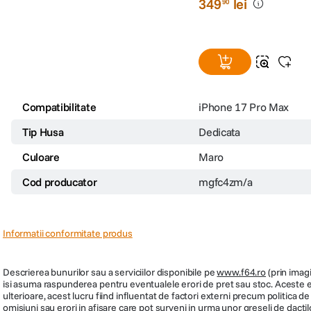
TechWoven cu MagSafe
iPhone 17 Pro Max Sie
(0)
349
lei
90
Compatibilitate
iPhone 17 Pro Max
Tip Husa
Dedicata
Culoare
Maro
Cod producator
mgfc4zm/a
Informatii conformitate produs