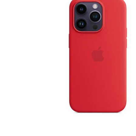
canon sx740 hs
6
.
card memorie
7
.
sony fx
8
.
dji mic mini
9
.
dji osmo pocket 4
10
.