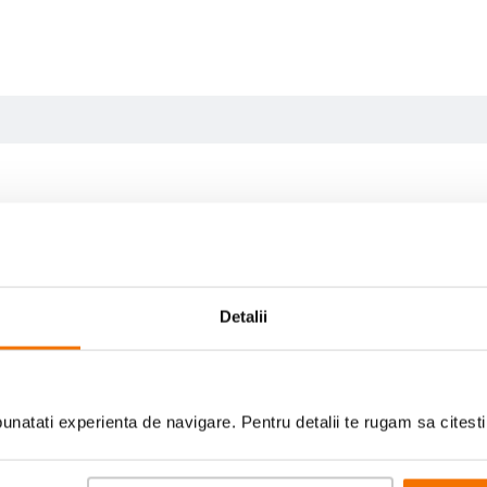
Detalii
natati experienta de navigare. Pentru detalii te rugam sa citest
Scrie prima recenzie