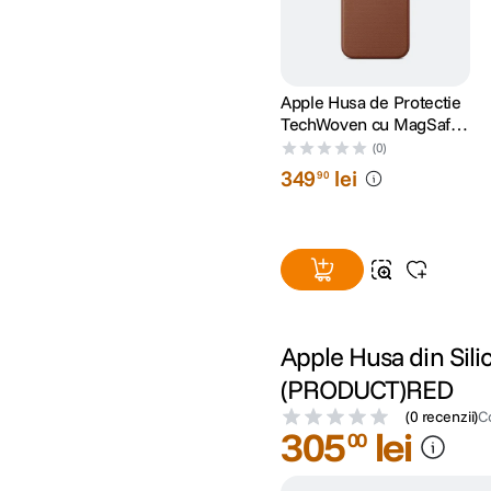
Apple Husa de Protectie
TechWoven cu MagSafe
pentru iPhone 17 Pro
(0)
Max Sienna
349
lei
90
Apple Husa din Sil
(PRODUCT)RED
(
0 recenzii
)
C
305
lei
00