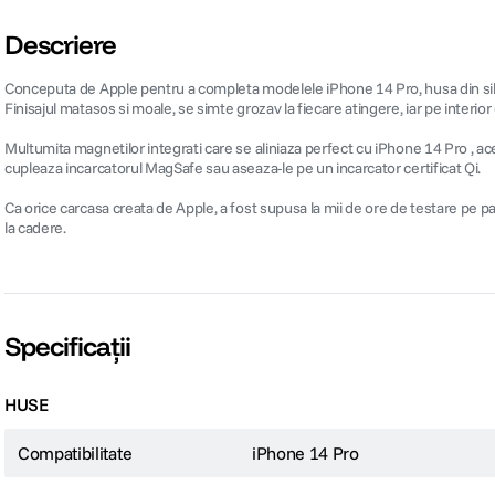
Descriere
Conceputa de Apple pentru a completa modelele iPhone 14 Pro, husa din sili
Finisajul matasos si moale, se simte grozav la fiecare atingere, iar pe interio
Multumita magnetilor integrati care se aliniaza perfect cu iPhone 14 Pro , ac
cupleaza incarcatorul MagSafe sau aseaza-le pe un incarcator certificat Qi.
Ca orice carcasa creata de Apple, a fost supusa la mii de ore de testare pe par
la cadere.
Specificații
HUSE
Compatibilitate
iPhone 14 Pro