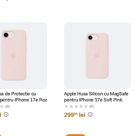
fiind utilizate exclusiv cu titlu de prezentare. Implicit F64 Studio S.R.L. nu
a produselor comercializate de catre F64 Studio SRL pot suferi modificari
ra. De asemenea, F64 Studio S.R.L. isi rezerva dreptul de a corecta eventuale
 in prealabil.
a de Protectie cu
Apple Husa Silicon cu MagSafe
pentru iPhone 17e Roz
pentru IPhone 17e Soft Pink
(0)
(0)
i
299
lei
90