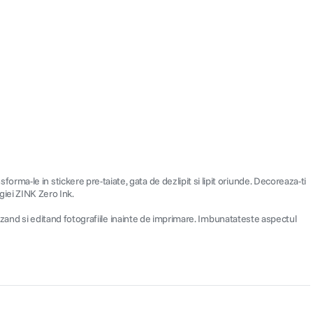
ma-le in stickere pre-taiate, gata de dezlipit si lipit oriunde. Decoreaza-ti
ogiei ZINK Zero Ink.
alizand si editand fotografiile inainte de imprimare. Imbunatateste aspectul