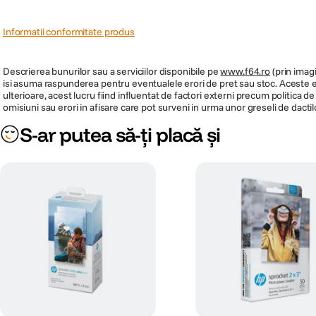
Informatii conformitate produs
Descrierea bunurilor sau a serviciilor disponibile pe
www.f64.ro
(prin imagi
isi asuma raspunderea pentru eventualele erori de pret sau stoc. Aceste ero
ulterioare, acest lucru fiind influentat de factori externi precum politica 
omisiuni sau erori in afisare care pot surveni in urma unor greseli de dactil
S-ar putea să-ți placă și