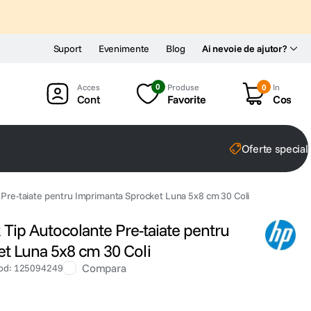
Suport
Evenimente
Blog
Ai nevoie de ajutor?
0
Produse
0
In
Cont
Favorite
Cos
Oferte special
 Pre-taiate pentru Imprimanta Sprocket Luna 5x8 cm 30 Coli
 Tip Autocolante Pre-taiate pentru
t Luna 5x8 cm 30 Coli
Compara
od
:
125094249