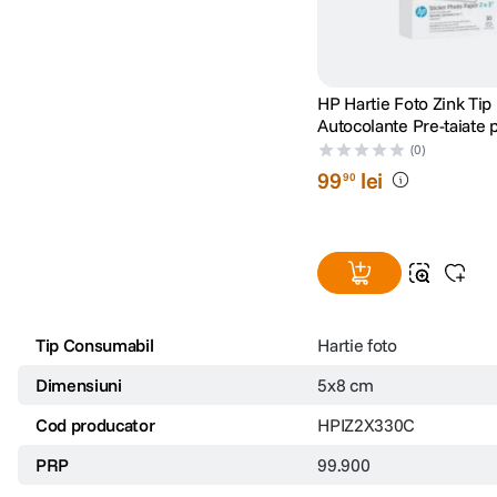
HP Hartie Foto Zink Tip
Autocolante Pre-taiate 
Imprimanta Sprocket L
(0)
cm 30 Coli
99
lei
90
Tip Consumabil
Hartie foto
Dimensiuni
5x8 cm
Cod producator
HPIZ2X330C
PRP
99.900