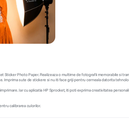
ticker Photo Paper. Realizeaza o multime de fotografii memorabile si transfor
ate. Imprima sute de stickere si nu iti face griji pentru cerneala datorita tehnol
 imprimare. Iar cu aplicatia HP Sprocket, iti poti exprima creativitatea person
ru calibrarea culorilor.