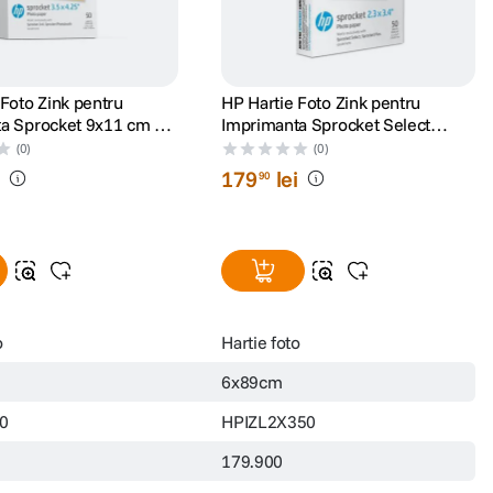
 Foto Zink pentru
HP Hartie Foto Zink pentru
a Sprocket 9x11 cm 50
Imprimanta Sprocket Select
6x89cm 50 Coli
(0)
(0)
i
179
lei
90
o
Hartie foto
6x89cm
0
HPIZL2X350
179.900