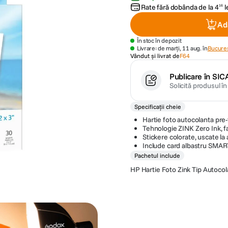
Rate fără dobânda de la
4
l
16
Ad
În stoc în depozit
Livrare: de marți, 11 aug. în
Bucures
Vândut și livrat de
F64
Publicare în SIC
Solicită produsul î
Specificații cheie
Hartie foto autocolanta pre
Tehnologie ZINK Zero Ink, f
Stickere colorate, uscate l
Include card albastru SMART
Pachetul include
HP Hartie Foto Zink Tip Autoco