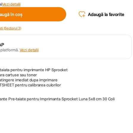
ei
Vezi detalii
augă în coș
Adaugă la favorite
ti (Sectorul 3)
AP
n platformă.
Vezi detalii
-taiata pentru imprimante HP Sprocket
ara cartuse sau toner
a atingere imediat dupa imprimare
SHEET pentru calibrarea culorilor
lante Pre-taiate pentru Imprimanta Sprocket Luna 5x8 cm 30 Coli