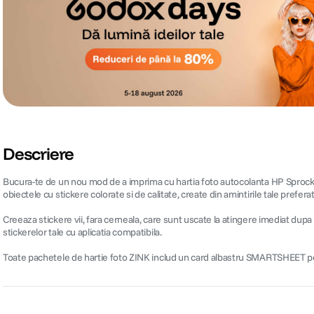
Descriere
Bucura-te de un nou mod de a imprima cu hartia foto autocolanta HP Sprocket S
obiectele cu stickere colorate si de calitate, create din amintirile tale prefer
Creeaza stickere vii, fara cerneala, care sunt uscate la atingere imediat dupa
stickerelor tale cu aplicatia compatibila.
Toate pachetele de hartie foto ZINK includ un card albastru SMARTSHEET pent