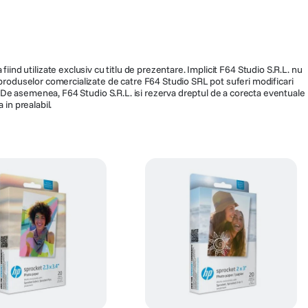
fiind utilizate exclusiv cu titlu de prezentare. Implicit F64 Studio S.R.L. nu
a produselor comercializate de catre F64 Studio SRL pot suferi modificari
ra. De asemenea, F64 Studio S.R.L. isi rezerva dreptul de a corecta eventuale
 in prealabil.