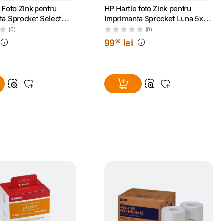
 Foto Zink pentru
HP Hartie foto Zink pentru
ta Sprocket Select
Imprimanta Sprocket Luna 5x8
0 Coli
cm 20 Coli
(0)
(0)
99
lei
90