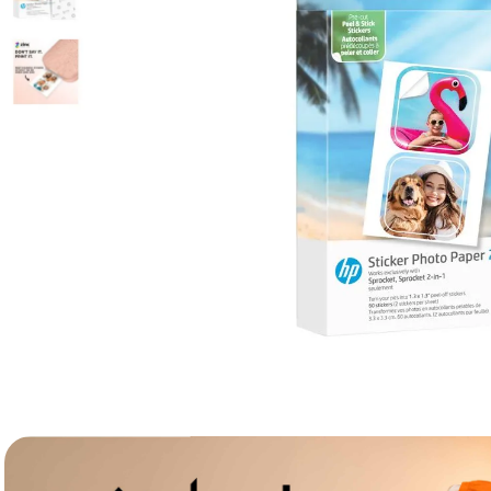
lavaliera
6
.
sony fx
7
.
card memorie
8
.
dji mic mini
9
.
dji osmo
10
.