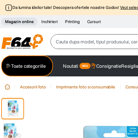
Da lumina ideilor tale! Descopera ofertele noastre Godox!
Vezi selec
Magazin online
Inchirieri
Printing
Cursuri
Cauta dupa model, tipul produsului, caracter
Top Cautari
Toate categoriile
Noutati
Consignatie
Resigila
canon g7x
1
.
Accesorii foto
Imprimante foto si consumabile
Consum
trepied
2
.
trepied telefon
3
.
peak design
4
.
canon sx740 hs
5
.