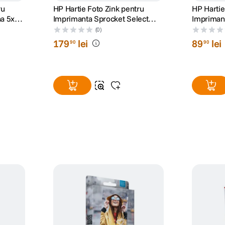
ru
HP Hartie Foto Zink pentru
HP Hartie
na 5x8
Imprimanta Sprocket Select
Impriman
6x89cm 50 Coli
6x89cm 2
(0)
179
lei
89
lei
90
90