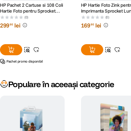
HP Pachet 2 Cartuse si 108 Coli
HP Hartie Foto Zink pent
Hartie Foto pentru Sprocket
Imprimanta Sprocket Lu
Studio Plus 10x15 cm
cm 50 Coli
(0)
(0)
299
lei
169
lei
90
90
Pachet promo disponibil
Populare în aceeași categorie