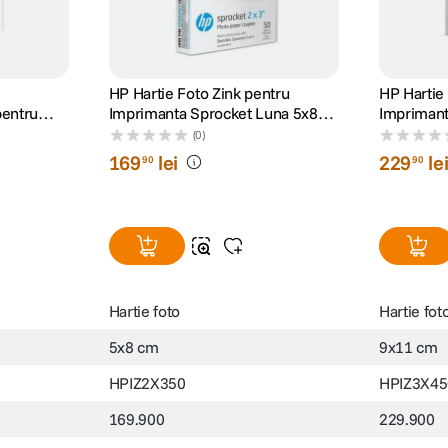
HP Hartie Foto Zink pentru
HP Hartie
pentru
Imprimanta Sprocket Luna 5x8
Imprimant
una 5x8
cm 50 Coli
Coli
(0)
169
lei
229
le
90
90
Hartie foto
Hartie fot
5x8 cm
9x11 cm
HPIZ2X350
HPIZ3X45
169.900
229.900