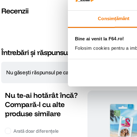
Recenzii
Consimțământ
Bine ai venit la F64.ro!
Folosim cookies pentru a imbu
Întrebări și răspunsuri
Nu găsești răspunsul pe care îl cauți?
Pune o întrebare
Nu te-ai hotărât încă?
Compară-l cu alte
produse similare
Arată doar diferențele