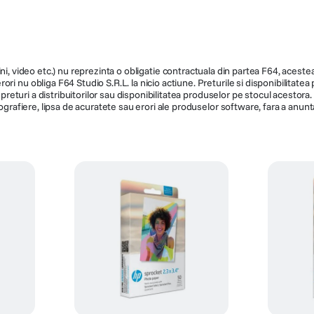
ni, video etc.) nu reprezinta o obligatie contractuala din partea F64, acestea 
ri nu obliga F64 Studio S.R.L. la nicio actiune. Preturile si disponibilitate
de preturi a distribuitorilor sau disponibilitatea produselor pe stocul acesto
ografiere, lipsa de acuratete sau erori ale produselor software, fara a anunta