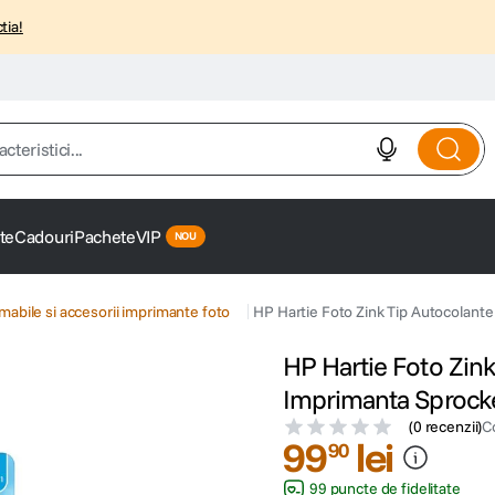
tia!
istici...
te
Cadouri
Pachete
VIP
abile si accesorii imprimante foto
HP Hartie Foto Zink Tip Autocolante
HP Hartie Foto Zink
Imprimanta Sprocke
(
0 recenzii
)
C
99
lei
90
99 puncte de fidelitate