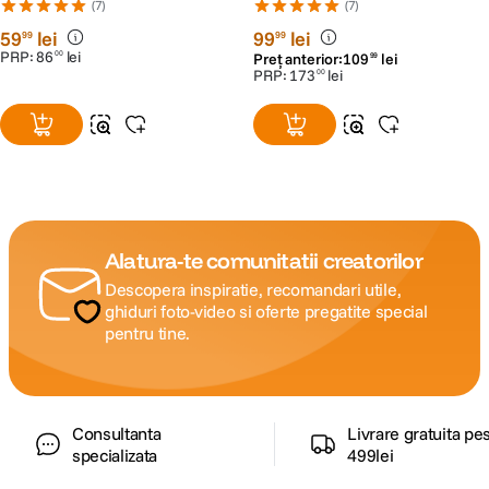
(7)
(7)
59
lei
99
lei
99
99
PRP:
86
lei
00
Preț anterior:
109
lei
99
PRP:
173
lei
00
Alatura-te comunitatii creatorilor
Descopera inspiratie, recomandari utile,
ghiduri foto-video si oferte pregatite special
pentru tine.
Consultanta
Livrare gratuita pe
specializata
499lei