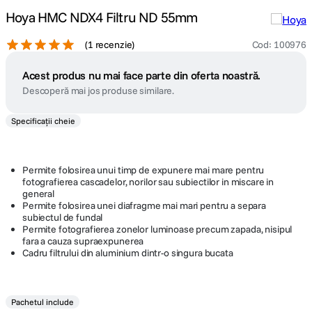
Hoya HMC NDX4 Filtru ND 55mm
(
1 recenzie
)
Cod
:
100976
Acest produs nu mai face parte din oferta noastră.
Descoperă mai jos produse similare.
Specificații cheie
Permite folosirea unui timp de expunere mai mare pentru
fotografierea cascadelor, norilor sau subiectilor in miscare in
general
Permite folosirea unei diafragme mai mari pentru a separa
subiectul de fundal
Permite fotografierea zonelor luminoase precum zapada, nisipul
fara a cauza supraexpunerea
Cadru filtrului din aluminium dintr-o singura bucata
Pachetul include