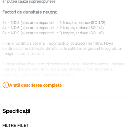
ar putea cauza supraexpunere
Factori de densitate neutra:
2x = ND.3 (ajustarea expunerii = 1 treapta, reduce ISO 1/2)
4x = ND.6 (ajustarea expunerii = 2 trepte, reduce ISO 1/4)
8x = ND.9 (ajustarea expunerii = 3 trepte, reduce ISO 1/8)
Fiind unul dintre cei mai importanti producatori de filtre,
Hoya
continua sa fie fabricate din sticla de calitate, asigurand fotografului
imagini clare si precise.
Filtrele Hoya ofera in mod constant culoare uniforma pentru intreaga
imagine trecuta prin filtru; Toate suprafetele sunt prelucrate si
lustruite la grosimi si tolerante specifice.
-filtrul este tratat multi-strat
Arată descrierea completă
-diametru: 55mm
-factor de prelungire a expunerii: 2x
Specificații
FILTRE FILET