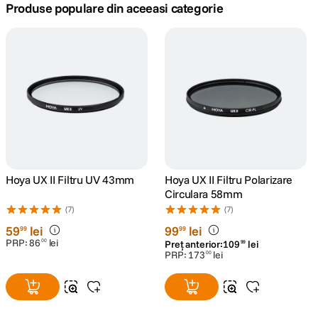
Produse populare din aceeasi categorie
canon sx740 hs
5
.
lavaliera
6
.
card memorie
7
.
dji mic mini
8
.
dji osmo
9
.
Hoya UX II Filtru UV 43mm
Hoya UX II Filtru Polarizare
Circulara 58mm
insta 360
10
.
(7)
(7)
59
lei
99
lei
99
99
PRP:
86
lei
00
Preț anterior:
109
lei
99
PRP:
173
lei
00