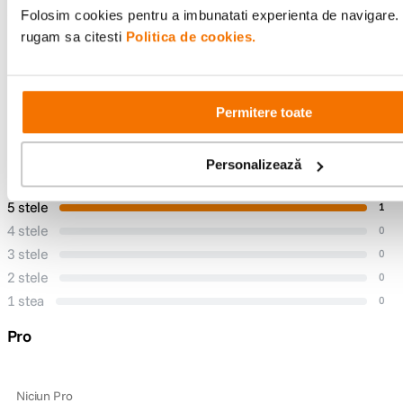
Folosim cookies pentru a imbunatati experienta de navigare. P
rugam sa citesti
Politica de cookies.
Raportează o eroare
Permitere toate
Recenzii
5.0
1 recenzie
Personalizează
Scrie o recenzie
5 stele
1
4 stele
0
3 stele
0
2 stele
0
1 stea
0
Pro
Niciun Pro