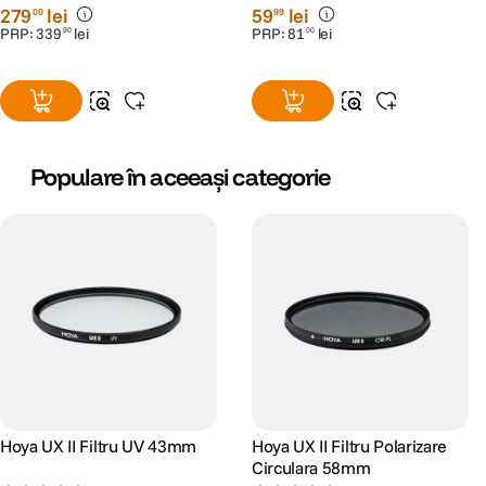
+ 2 Ani RescuePRO Deluxe
279
lei
59
lei
00
99
PRP:
339
lei
PRP:
81
lei
90
00
Populare în aceeași categorie
Hoya UX II Filtru UV 43mm
Hoya UX II Filtru Polarizare
Circulara 58mm