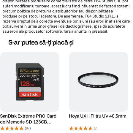
disponibilitatea produselor comercializate de catre F64 Studio SRL pot
suferi modificari ulterioare, acest lucru fiind influentat de factori externi
precum politica de preturi a distribuitorilor sau disponibilitatea
produselor pe stocul acestora. De asemenea, F64 Studio S.R.L. isi
rezerva dreptul de a corecta eventuale omisiuni sau erori in afisare care
pot surveni in urma unor greseli de dactilografiere, lipsa de acuratete
sau erori ale produselor software, fara a anunta in prealabil.
S-ar putea să-ți placă și
SanDisk Extreme PRO Card
Hoya UX II Filtru UV 40.5mm
de Memorie SD 128GB
SDXC UHS-I Class 10 U3 V30
(87)
(7)