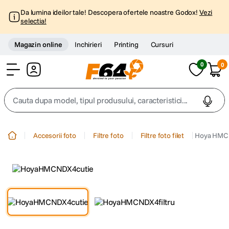
Da lumina ideilor tale! Descopera ofertele noastre Godox!
Vezi
selectia!
Magazin online
Inchirieri
Printing
Cursuri
0
0
Cont
Cauta dupa model, tipul produsului, caracteristici...
Top Cautari
Accesorii foto
Filtre foto
Filtre foto filet
Hoya HMC 
canon g7x
1
.
trepied
2
.
trepied telefon
3
.
peak design
4
.