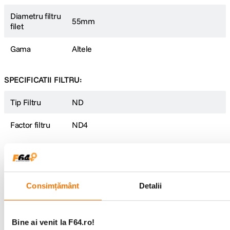
Diametru filtru
55mm
filet
Gama
Altele
SPECIFICATII FILTRU:
Tip Filtru
ND
Factor filtru
ND4
DETALII PRODUCATOR
Cod producator
24066553324
Consimțământ
Detalii
Pagina
https://hoyafilter.com/product/ndx4/
producator
Bine ai venit la F64.ro!