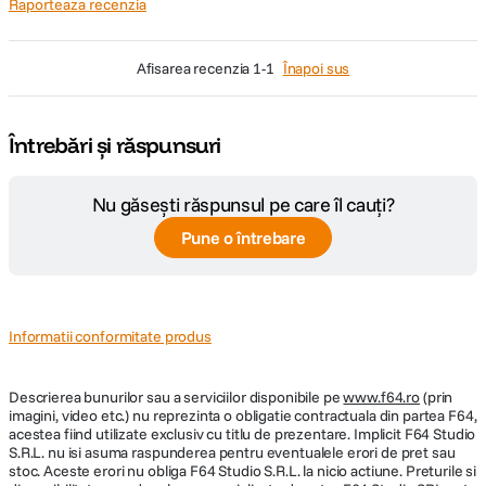
Raporteaza recenzia
afisarea recenzia
1-1
Înapoi sus
Întrebări și răspunsuri
Nu găsești răspunsul pe care îl cauți?
Pune o întrebare
Informatii conformitate produs
Descrierea bunurilor sau a serviciilor disponibile pe
www.f64.ro
(prin
imagini, video etc.) nu reprezinta o obligatie contractuala din partea F64,
acestea fiind utilizate exclusiv cu titlu de prezentare. Implicit F64 Studio
S.R.L. nu isi asuma raspunderea pentru eventualele erori de pret sau
stoc. Aceste erori nu obliga F64 Studio S.R.L. la nicio actiune. Preturile si