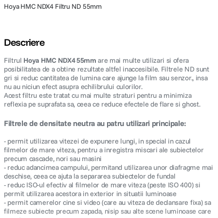
Hoya HMC NDX4 Filtru ND 55mm
Descriere
Filtrul
Hoya HMC NDX4 55mm
are mai multe utilizari si ofera
posibilitatea de a obtine rezultate altfel inaccesibile. Filtrele ND sunt
gri si reduc cantitatea de lumina care ajunge la film sau senzor., insa
nu au niciun efect asupra echilibrului culorilor.
Acest filtru este tratat cu mai multe straturi pentru a minimiza
reflexia pe suprafata sa, ceea ce reduce efectele de flare si ghost.
Filtrele de densitate neutra au patru utilizari principale:
- permit utilizarea vitezei de expunere lungi, in special in cazul
filmelor de mare viteza, pentru a inregistra miscari ale subiectelor
precum cascade, nori sau masini
- reduc adancimea campului, permitand utilizarea unor diafragme mai
deschise, ceea ce ajuta la separarea subiectelor de fundal
- reduc ISO-ul efectiv al filmelor de mare viteza (peste ISO 400) si
permit utilizarea acestora in exterior in situatii luminoase
- permit camerelor cine si video (care au viteza de declansare fixa) sa
filmeze subiecte precum zapada, nisip sau alte scene luminoase care