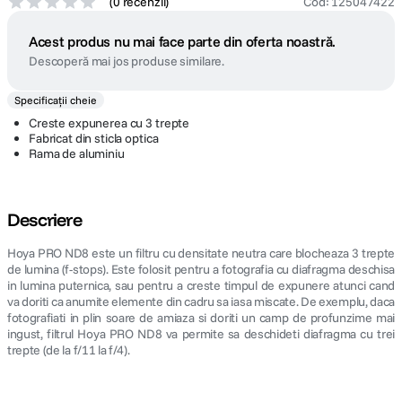
(
0 recenzii
)
Cod
:
125047422
Acest produs nu mai face parte din oferta noastră.
Descoperă mai jos produse similare.
Specificații cheie
Creste expunerea cu 3 trepte
Fabricat din sticla optica
Rama de aluminiu
Descriere
Hoya PRO ND8 este un filtru cu densitate neutra care blocheaza 3 trepte
de lumina (f-stops). Este folosit pentru a fotografia cu diafragma deschisa
in lumina puternica, sau pentru a creste timpul de expunere atunci cand
va doriti ca anumite elemente din cadru sa iasa miscate. De exemplu, daca
fotografiati in plin soare de amiaza si doriti un camp de profunzime mai
ingust, filtrul Hoya PRO ND8 va permite sa deschideti diafragma cu trei
trepte (de la f/11 la f/4).