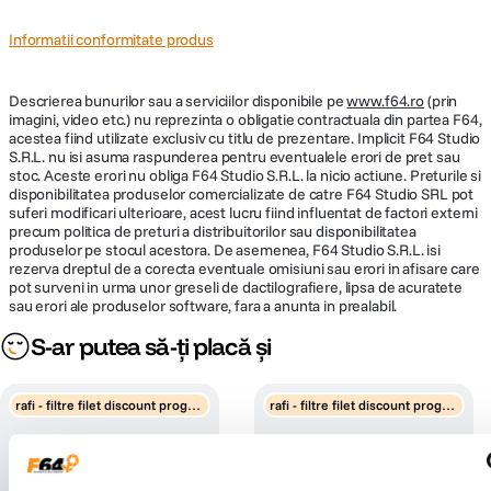
Informatii conformitate produs
Descrierea bunurilor sau a serviciilor disponibile pe
www.f64.ro
(prin
imagini, video etc.) nu reprezinta o obligatie contractuala din partea F64,
acestea fiind utilizate exclusiv cu titlu de prezentare. Implicit F64 Studio
S.R.L. nu isi asuma raspunderea pentru eventualele erori de pret sau
stoc. Aceste erori nu obliga F64 Studio S.R.L. la nicio actiune. Preturile si
disponibilitatea produselor comercializate de catre F64 Studio SRL pot
suferi modificari ulterioare, acest lucru fiind influentat de factori externi
precum politica de preturi a distribuitorilor sau disponibilitatea
produselor pe stocul acestora. De asemenea, F64 Studio S.R.L. isi
rezerva dreptul de a corecta eventuale omisiuni sau erori in afisare care
pot surveni in urma unor greseli de dactilografiere, lipsa de acuratete
sau erori ale produselor software, fara a anunta in prealabil.
S-ar putea să-ți placă și
rafi - filtre filet discount progre
rafi - filtre filet discount progre
siv
siv