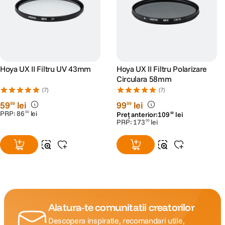
Hoya UX II Filtru UV 43mm
Hoya UX II Filtru Polarizare
Circulara 58mm
(7)
(7)
59
lei
99
lei
99
99
PRP:
86
lei
00
Preț anterior:
109
lei
99
PRP:
173
lei
00
Alatura-te comunitatii creatorilor
Descopera inspiratie, recomandari utile,