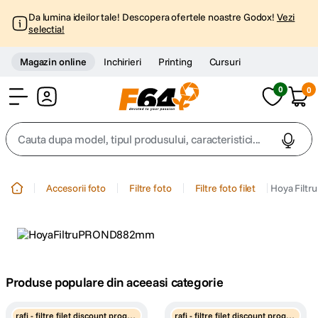
Da lumina ideilor tale! Descopera ofertele noastre Godox!
Vezi
selectia!
Magazin online
Inchirieri
Printing
Cursuri
0
0
Cont
Cauta dupa model, tipul produsului, caracteristici...
Top Cautari
Accesorii foto
Filtre foto
Filtre foto filet
Hoya Filt
canon g7x
1
.
trepied
2
.
trepied telefon
Produse populare din aceeasi categorie
3
.
peak design
4
.
rafi - filtre filet discount progre
rafi - filtre filet discount progre