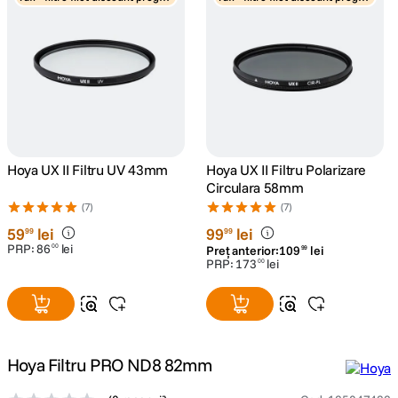
siv
siv
canon sx740 hs
5
.
lavaliera
6
.
sony fx
7
.
card memorie
8
.
Hoya UX II Filtru UV 43mm
Hoya UX II Filtru Polarizare
Circulara 58mm
dji mic mini
(7)
(7)
9
.
59
lei
99
lei
99
99
PRP:
86
lei
dji osmo
00
Preț anterior:
109
lei
99
10
.
PRP:
173
lei
00
Hoya Filtru PRO ND8 82mm