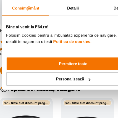
Consimțământ
Detalii
De
Bine ai venit la F64.ro!
Hoya UX II Filtru UV 40.5mm
Hoya UX II Filtru UV 43mm
Folosim cookies pentru a imbunatati experienta de navigare.
detalii te rugam sa citesti
Politica de cookies.
(7)
(7)
59
lei
59
lei
99
99
PRP:
81
lei
PRP:
86
lei
00
00
Permitere toate
Personalizează
Populare în aceeași categorie
rafi - filtre filet discount progre
rafi - filtre filet discount progre
siv
siv