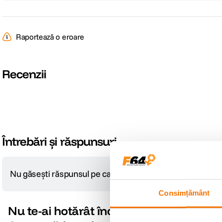
Raportează o eroare
Recenzii
Întrebări și răspunsuri
Nu găsești răspunsul pe care îl cauți?
Pune o întrebare
Consimțământ
Nu te-ai hotărât încă?
-12% cod eclipsa12