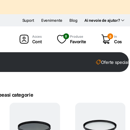
Suport
Evenimente
Blog
Ai nevoie de ajutor?
0
Produse
0
In
Cont
Favorite
Cos
Oferte special
eeasi categorie