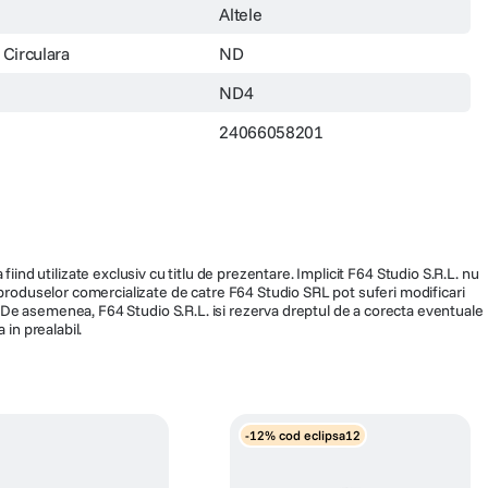
Altele
 Circulara
ND
ND4
24066058201
fiind utilizate exclusiv cu titlu de prezentare. Implicit F64 Studio S.R.L. nu
a produselor comercializate de catre F64 Studio SRL pot suferi modificari
ra. De asemenea, F64 Studio S.R.L. isi rezerva dreptul de a corecta eventuale
 in prealabil.
-12% cod eclipsa12