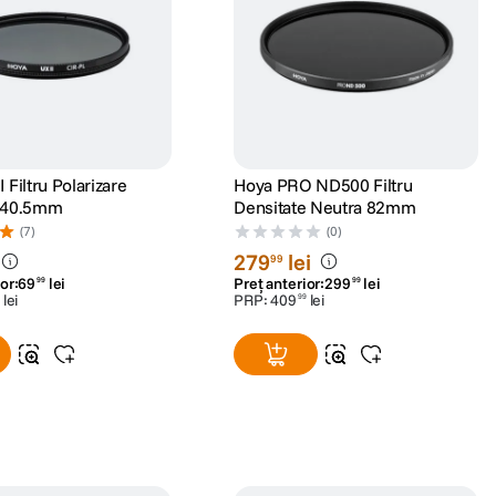
 Filtru Polarizare
Hoya PRO ND500 Filtru
a 40.5mm
Densitate Neutra 82mm
(7)
(0)
279
lei
99
or:
69
lei
Preț anterior:
299
lei
99
99
lei
PRP:
409
lei
99