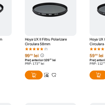
mm
Hoya UX II Filtru Polarizare
Hoya UX II
Circulara 58mm
Circular
(7)
99
lei
59
lei
99
99
Preț anterior:
109
lei
Preț anteri
99
PRP:
173
lei
PRP:
112
00
00