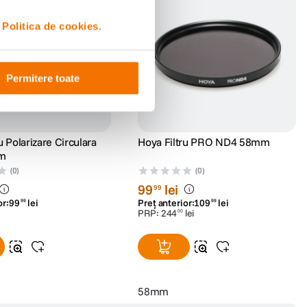
i
Politica de cookies.
Permitere toate
u Polarizare Circulara
Hoya Filtru PRO ND4 58mm
m
(0)
(0)
99
lei
99
or:
99
lei
Preț anterior:
109
lei
99
99
PRP:
244
lei
00
58mm