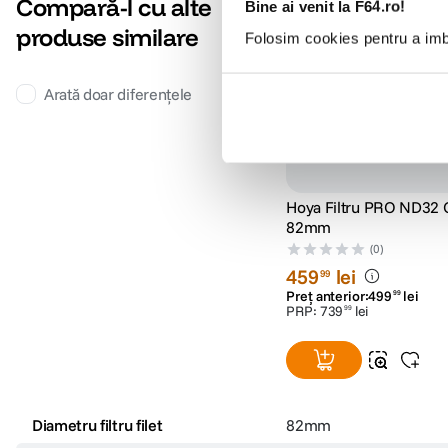
Compară-l cu alte
Bine ai venit la F64.ro!
produse similare
Folosim cookies pentru a imbu
Arată doar diferențele
Hoya Filtru PRO ND32 
82mm
(0)
459
lei
99
Preț anterior:
499
lei
99
PRP:
739
lei
99
Diametru filtru filet
82mm