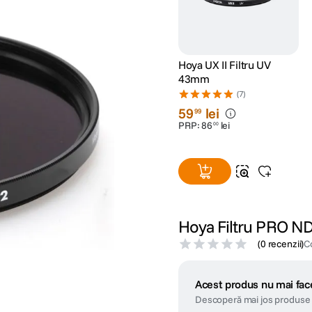
Hoya UX II Filtru UV
43mm
(7)
59
lei
99
PRP:
86
lei
00
Hoya Filtru PRO 
(
0 recenzii
)
C
Acest produs nu mai face
Descoperă mai jos produse 