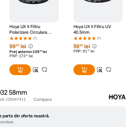
Hoya UX II Filtru
Hoya UX II Filtru UV
Polarizare Circulara
40.5mm
58mm
(7)
(7)
99
lei
59
lei
99
99
PRP:
81
lei
00
Preț anterior:
109
lei
99
PRP:
173
lei
00
ND32 58mm
Compara
od
:
125047411
 parte din oferta noastră.
similare.