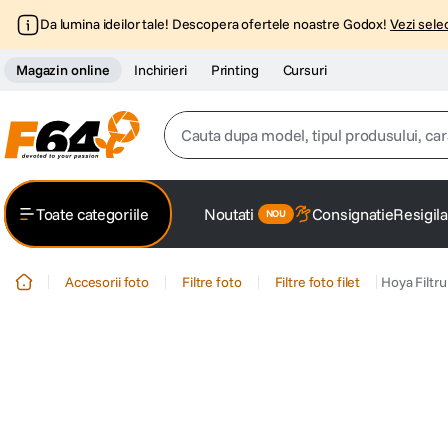
Da lumina ideilor tale! Descopera ofertele noastre Godox!
Vezi selec
Magazin online
Inchirieri
Printing
Cursuri
Cauta dupa model, tipul produsului, caracter
Top Cautari
Toate categoriile
Noutati
Consignatie
Resigila
canon g7x
1
.
Accesorii foto
Filtre foto
Filtre foto filet
Hoya Filt
trepied
2
.
trepied telefon
3
.
peak design
4
.
canon sx740 hs
5
.