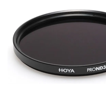
lavaliera
6
.
card memorie
7
.
dji mic mini
8
.
dji osmo
9
.
insta 360
10
.