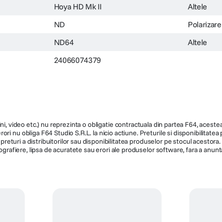
Hoya HD Mk II
Altele
ND
Polarizare
ND64
Altele
24066074379
ni, video etc.) nu reprezinta o obligatie contractuala din partea F64, acestea 
ri nu obliga F64 Studio S.R.L. la nicio actiune. Preturile si disponibilitate
de preturi a distribuitorilor sau disponibilitatea produselor pe stocul acesto
ografiere, lipsa de acuratete sau erori ale produselor software, fara a anunta