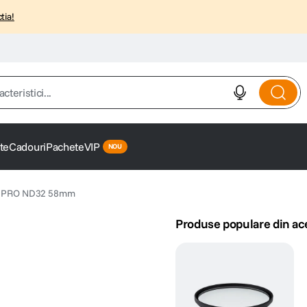
tia!
istici...
te
Cadouri
Pachete
VIP
ru PRO ND32 58mm
Produse populare din ac