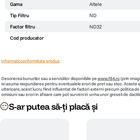
Gama
Altele
Tip Filtru
ND
Factor filtru
ND32
Cod producator
Informatii conformitate produs
Descrierea bunurilor sau a serviciilor disponibile pe
www.f64.ro
(prin imagi
isi asuma raspunderea pentru eventualele erori de pret sau stoc. Aceste ero
ulterioare, acest lucru fiind influentat de factori externi precum politica 
omisiuni sau erori in afisare care pot surveni in urma unor greseli de dactil
S-ar putea să-ți placă și