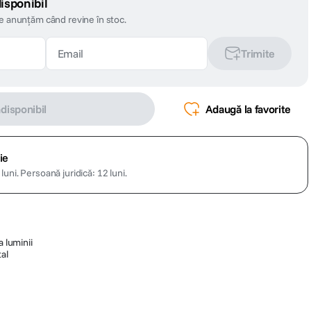
isponibil
te anunțăm când revine în stoc.
Trimite
ndisponibil
Adaugă la favorite
ie
luni.
Persoană juridică: 12 luni.
a luminii
tal