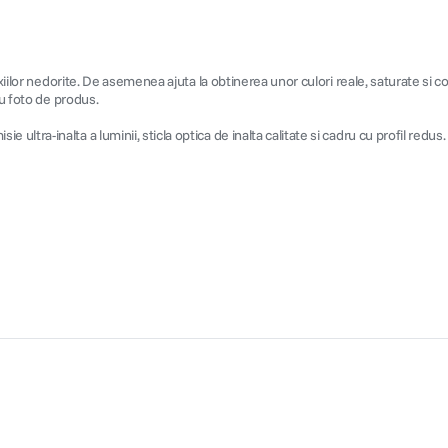
xiilor nedorite. De asemenea ajuta la obtinerea unor culori reale, saturate si c
au foto de produs.
ra-inalta a luminii, sticla optica de inalta calitate si cadru cu profil redus. S