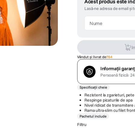
Acest produs este ind
Lasă-ne adresa de email și 
I
Vândut și livrat de
F64
Informații garanț
Persoană fizică: 24 
Specificații cheie
Rezistent la zgarieturi, pete
Respinge picaturile de apa
Nivel ridicat de transmitere 
Rama ultra-slim cu filet fron
Pachetul include
Filtru