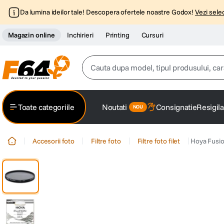
Da lumina ideilor tale! Descopera ofertele noastre Godox!
Vezi selec
Magazin online
Inchirieri
Printing
Cursuri
Cauta dupa model, tipul produsului, caracter
Top Cautari
Toate categoriile
Noutati
Consignatie
Resigila
canon g7x
1
.
Accesorii foto
Filtre foto
Filtre foto filet
Hoya Fusio
trepied
2
.
trepied telefon
3
.
peak design
4
.
canon sx740 hs
5
.