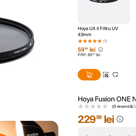
Hoya UX II Filtru UV
43mm
(7)
59
lei
99
PRP:
86
lei
00
Hoya Fusion ONE Ne
(
0 recenzii
)
C
229
lei
99