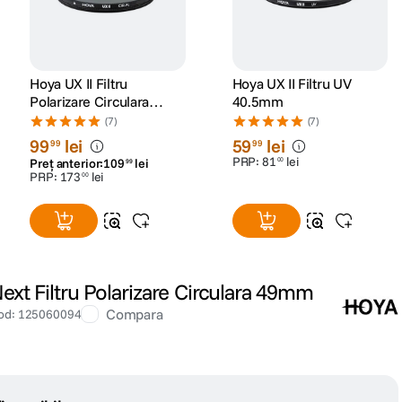
Hoya UX II Filtru
Hoya UX II Filtru UV
Polarizare Circulara
40.5mm
58mm
(7)
(7)
99
lei
59
lei
99
99
PRP:
81
lei
00
Preț anterior:
109
lei
99
PRP:
173
lei
00
xt Filtru Polarizare Circulara 49mm
Compara
od
:
125060094