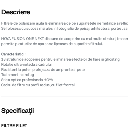
Descriere
Filtrele de polarizare ajuta la eliminarea de pe suprafetele nemetalice a refle
Se folosesc cu succes mai ales in fotografia de peisaj, arhitectura, portret s
HOYA FUSION ONE NEXT dispune de acoperire cu mai multe straturi, transmisie ult
permite picaturilor de apa sa se lipeasca de suprafata filtrului.
Caracteristici
:
18 straturi de acoperire pentru eliminarea efectelor de flare si ghosting
Rotatie ultra-neteda a cadrului
Rezistent la pete - protejeaza de amprente si pete
Tratament hidrofug
Sticla optica profesionala HOYA
Cadru de filtru cu profil redus, cu filet frontal
Specificații
FILTRE FILET