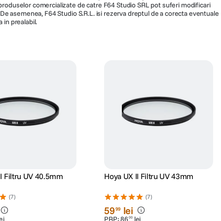
fiind utilizate exclusiv cu titlu de prezentare. Implicit F64 Studio S.R.L. nu
a produselor comercializate de catre F64 Studio SRL pot suferi modificari
ra. De asemenea, F64 Studio S.R.L. isi rezerva dreptul de a corecta eventuale
 in prealabil.
I Filtru UV 40.5mm
Hoya UX II Filtru UV 43mm