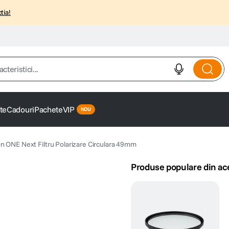
tia!
istici...
te
Cadouri
Pachete
VIP
n ONE Next Filtru Polarizare Circulara 49mm
Produse populare din ac