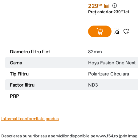
Hoya Fusion ONE Next F
Polarizare Circulara 8
(0)
229
lei
99
Preț anterior:
239
lei
99
Diametru filtru filet
82mm
Gama
Hoya Fusion One Next
Tip Filtru
Polarizare Circulara
Factor filtru
ND3
PRP
Informatii conformitate produs