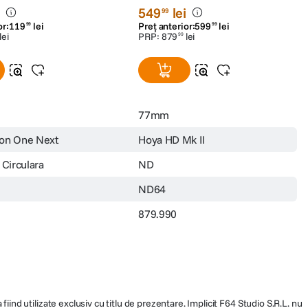
on ONE Next Filtru
Hoya Filtru HD MkII IRND64
e Circulara 37mm
77mm
(0)
(0)
i
549
lei
99
or:
119
lei
Preț anterior:
599
lei
99
99
lei
PRP:
879
lei
99
77mm
ion One Next
Hoya HD Mk II
 Circulara
ND
ND64
879.990