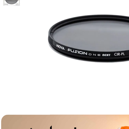
lavaliera
6
.
card memorie
7
.
dji mic mini
8
.
dji osmo
9
.
insta 360
10
.