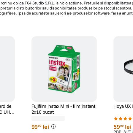
ni, video etc.) nu reprezinta o obligatie contractuala din partea F64, acestea 
ri nu obliga F64 Studio S.R.L. la nicio actiune. Preturile si disponibilitate
de preturi a distribuitorilor sau disponibilitatea produselor pe stocul acesto
ografiere, lipsa de acuratete sau erori ale produselor software, fara a anunta
ard de
Fujifilm Instax Mini - film instant
Hoya UX I
C UHS-
2x10 bucati