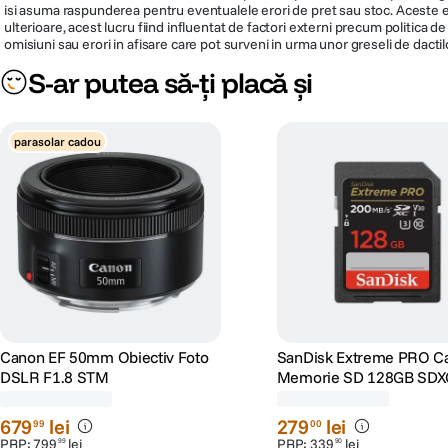
Descrierea bunurilor sau a serviciilor disponibile pe
www.f64.ro
(prin imagi
isi asuma raspunderea pentru eventualele erori de pret sau stoc. Aceste ero
ulterioare, acest lucru fiind influentat de factori externi precum politica 
omisiuni sau erori in afisare care pot surveni in urma unor greseli de dactil
S-ar putea să-ți placă și
parasolar cadou
Canon EF 50mm Obiectiv Foto
SanDisk Extreme PRO C
DSLR F1.8 STM
Memorie SD 128GB SDX