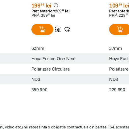
iltru
Hoya Fusion ONE Next Filtru
Hoya Fusi
2mm
Polarizare Circulara 62mm
Polarizar
(0)
199
lei
109
le
99
99
Preț anterior:
209
lei
Preț anteri
99
PRP:
359
lei
PRP:
229
99
99
62mm
37mm
Hoya Fusion One Next
Hoya Fus
Polarizare Circulara
Polarizare
ND3
ND3
359.990
229.990