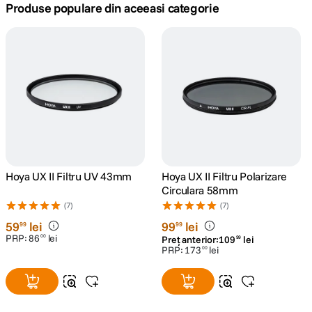
Produse populare din aceeasi categorie
canon sx740 hs
5
.
lavaliera
6
.
sony fx
7
.
card memorie
8
.
dji mic mini
9
.
Hoya UX II Filtru UV 43mm
Hoya UX II Filtru Polarizare
Circulara 58mm
dji osmo
10
.
(7)
(7)
59
lei
99
lei
99
99
PRP:
86
lei
00
Preț anterior:
109
lei
99
PRP:
173
lei
00