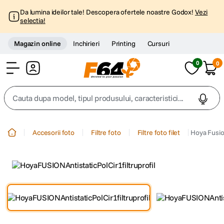
Da lumina ideilor tale! Descopera ofertele noastre Godox!
Vezi
selectia!
Magazin online
Inchirieri
Printing
Cursuri
0
0
Cont
Cauta dupa model, tipul produsului, caracteristici...
Top Cautari
Accesorii foto
Filtre foto
Filtre foto filet
Hoya Fusion
canon g7x
1
.
trepied
2
.
trepied telefon
3
.
peak design
4
.