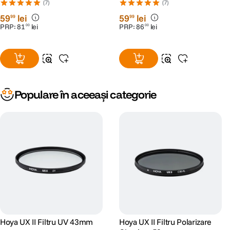
(7)
(7)
59
lei
59
lei
99
99
PRP:
81
lei
PRP:
86
lei
00
00
Populare în aceeași categorie
Hoya UX II Filtru UV 43mm
Hoya UX II Filtru Polarizare