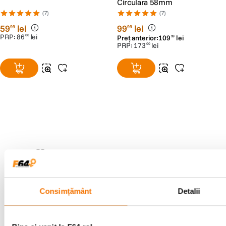
Circulara 58mm
(7)
(7)
59
lei
99
lei
99
99
PRP:
86
lei
00
Preț anterior:
109
lei
99
PRP:
173
lei
00
Alatura-te comunitatii creatorilor
Descopera inspiratie, recomandari utile,
ghiduri foto-video si oferte pregatite special
pentru tine.
Consimțământ
Detalii
Consultanta
Livrare gratuita pe
specializata
499lei