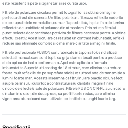
este rezistent la pete si zgarieturi si se curata usor.
Filtrele de polarizare circulara permit fotografilor sa obtina o imagine
perfecta direct din camera. Un filtru polarizant filtreaza reflexiile nedorite
de pe suprafetele nemetalice, cum ar fi apa si sticla, in plus fata de lumina
reflectata de umiditate si poluarea din atmosfera. Prin rotirea filtrului
puteti selecta doar cantitatea potrivita de filtrare necesara pentru a obtine
efectul creativ. Acest lucru are ca rezultat un contrast imbunatatit, reflexii
reduse sau eliminate complet si o mai mare claritate a imaginii finale.
Filtrele profesionale FUSION sunt fabricate in Japonia folosind silicati
selectati manual, care sunt topiti cu grija si amestecati pentru a produce
sticla optica de inalta performanta. Apoi este aplicata o formula
imbunatatita Super Multi-coating de 18 straturi, care elimina sau reduce
foarte mult reflexiile de pe suprafata sticlei, rezultand rate de transmisie a
luminii foarte mari. Aceasta inseamna ca filtrul nu are practic niciun efect
asupra balansului culorilor, a contrastului sau claritatii imaginii finale
dincolo de efectele sale de polarizare. Filtrele FUSION CIR-PL au un cadru
din aluminiu usor, din doua piese, cu profil foarte redus, care elimina
vignetarea atunci cand sunt utilizate pe lentilele cu unghi foarte larg.
Specificații