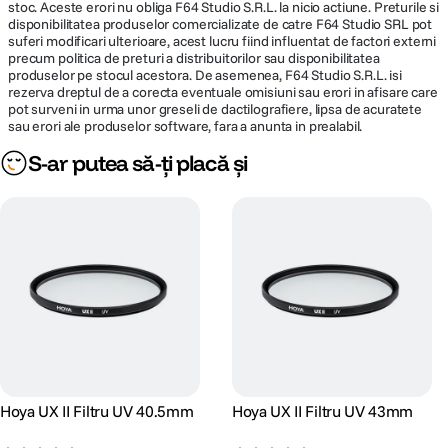
stoc. Aceste erori nu obliga F64 Studio S.R.L. la nicio actiune. Preturile si
disponibilitatea produselor comercializate de catre F64 Studio SRL pot
suferi modificari ulterioare, acest lucru fiind influentat de factori externi
precum politica de preturi a distribuitorilor sau disponibilitatea
produselor pe stocul acestora. De asemenea, F64 Studio S.R.L. isi
rezerva dreptul de a corecta eventuale omisiuni sau erori in afisare care
pot surveni in urma unor greseli de dactilografiere, lipsa de acuratete
sau erori ale produselor software, fara a anunta in prealabil.
S-ar putea să-ți placă și
Hoya UX II Filtru UV 40.5mm
Hoya UX II Filtru UV 43mm