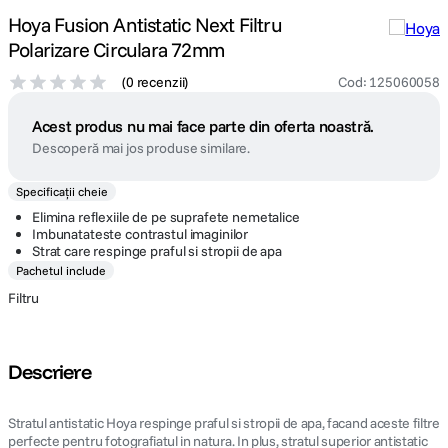
Hoya Fusion Antistatic Next Filtru
Polarizare Circulara 72mm
(
0 recenzii
)
Cod
:
125060058
Acest produs nu mai face parte din oferta noastră.
Descoperă mai jos produse similare.
Specificații cheie
Elimina reflexiile de pe suprafete nemetalice
Imbunatateste contrastul imaginilor
Strat care respinge praful si stropii de apa
Pachetul include
Filtru
Descriere
Stratul antistatic Hoya respinge praful si stropii de apa, facand aceste filtre
perfecte pentru fotografiatul in natura. In plus, stratul superior antistatic