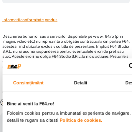
Informatii conformitate produs
Descrierea bunurilor sau a serviciilor disponibile pe
www.f64.ro
(prin
imagini, video etc.) nu reprezinta o obligatie contractuala din partea F64,
acestea fiind utilizate exclusiv cu titlu de prezentare. Implicit F64 Studio
S.R.L. nu isi asuma raspunderea pentru eventualele erori de pret sau
stoc. Aceste erori nu obliga F64 Studio S.R.L. la nicio actiune. Preturile si
disponibilitatea produselor comercializate de catre F64 Studio SRL pot
suferi modificari ulterioare, acest lucru fiind influentat de factori externi
precum politica de preturi a distribuitorilor sau disponibilitatea
produselor pe stocul acestora. De asemenea, F64 Studio S.R.L. isi
rezerva dreptul de a corecta eventuale omisiuni sau erori in afisare care
Consimțământ
Detalii
De
pot surveni in urma unor greseli de dactilografiere, lipsa de acuratete
sau erori ale produselor software, fara a anunta in prealabil.
S-ar putea să-ți placă și
Bine ai venit la F64.ro!
Folosim cookies pentru a imbunatati experienta de navigare.
detalii te rugam sa citesti
Politica de cookies.