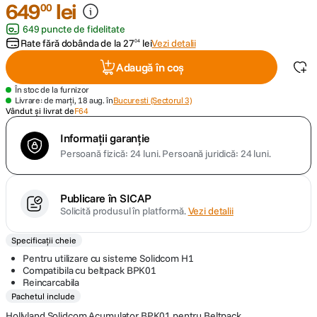
649
lei
00
649 puncte de fidelitate
canon sx740 hs
5
.
Rate fără dobânda de la
27
lei
Vezi detalii
04
lavaliera
6
.
Adaugă în coș
În stoc de la furnizor
card memorie
7
.
Livrare: de marți, 18 aug. în
Bucuresti (Sectorul 3)
Vândut și livrat de
F64
dji mic mini
8
.
Informații garanție
Persoană fizică: 24 luni.
Persoană juridică: 24 luni.
dji osmo
9
.
Publicare în SICAP
insta 360
10
.
Solicită produsul în platformă.
Vezi detalii
Specificații cheie
Pentru utilizare cu sisteme Solidcom H1
Compatibila cu beltpack BPK01
Reincarcabila
Pachetul include
Hollyland Solidcom Acumulator BPK01 pentru Beltpack