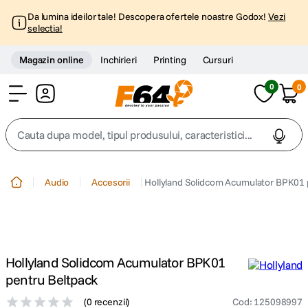
Da lumina ideilor tale! Descopera ofertele noastre Godox!
Vezi
selectia!
Magazin online
Inchirieri
Printing
Cursuri
0
0
Cont
Cauta dupa model, tipul produsului, caracteristici...
Top Cautari
Audio
Accesorii
Hollyland Solidcom Acumulator BPK01 
canon g7x
1
.
trepied
2
.
Hollyland Solidcom Acumulator BPK01
trepied telefon
3
.
pentru Beltpack
(
0 recenzii
)
Cod
:
125098997
peak design
4
.