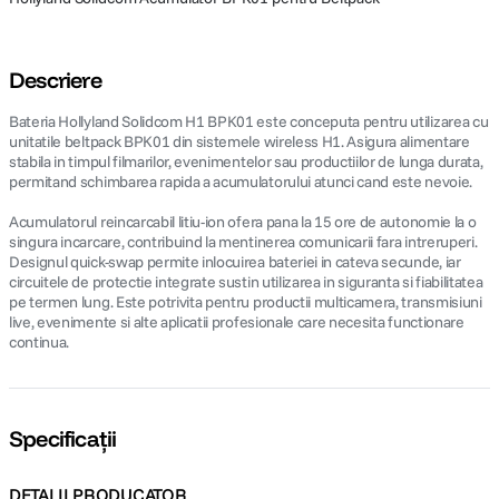
Descriere
Bateria Hollyland Solidcom H1 BPK01 este conceputa pentru utilizarea cu
unitatile beltpack BPK01 din sistemele wireless H1. Asigura alimentare
stabila in timpul filmarilor, evenimentelor sau productiilor de lunga durata,
permitand schimbarea rapida a acumulatorului atunci cand este nevoie.
Acumulatorul reincarcabil litiu-ion ofera pana la 15 ore de autonomie la o
singura incarcare, contribuind la mentinerea comunicarii fara intreruperi.
Designul quick-swap permite inlocuirea bateriei in cateva secunde, iar
circuitele de protectie integrate sustin utilizarea in siguranta si fiabilitatea
pe termen lung. Este potrivita pentru productii multicamera, transmisiuni
live, evenimente si alte aplicatii profesionale care necesita functionare
continua.
Specificații
DETALII PRODUCATOR