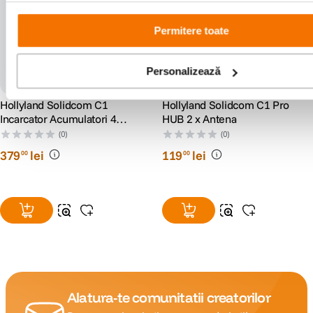
Permitere toate
Personalizează
Hollyland Solidcom C1
Hollyland Solidcom C1 Pro
Incarcator Acumulatori 4
HUB 2 x Antena
Posturi
(0)
(0)
379
lei
119
lei
00
00
Alatura-te comunitatii creatorilor