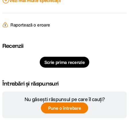
Vezi mai multe specificații
Model
NP-50
Acumulator
Raportează o eroare
Model
-
Compatibil
Recenzii
Scrie prima recenzie
Întrebări și răspunsuri
Nu găsești răspunsul pe care îl cauți?
Pune o întrebare