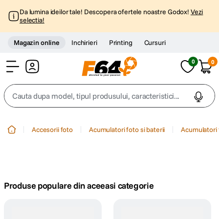
Da lumina ideilor tale! Descopera ofertele noastre Godox!
Vezi
selectia!
Magazin online
Inchirieri
Printing
Cursuri
0
0
Cont
Cauta dupa model, tipul produsului, caracteristici...
Top Cautari
Accesorii foto
Acumulatori foto si baterii
Acumulatori 
canon g7x
1
.
trepied
2
.
Produse populare din aceeasi categorie
trepied telefon
3
.
peak design
4
.