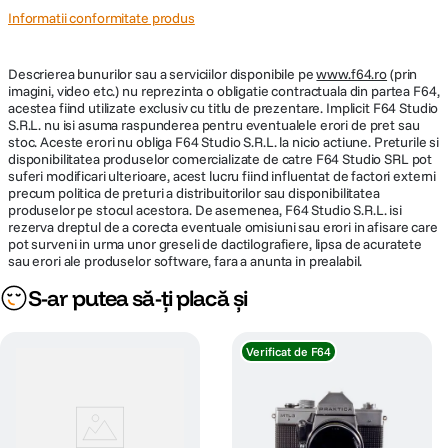
Informatii conformitate produs
Descrierea bunurilor sau a serviciilor disponibile pe
www.f64.ro
(prin
imagini, video etc.) nu reprezinta o obligatie contractuala din partea F64,
acestea fiind utilizate exclusiv cu titlu de prezentare. Implicit F64 Studio
S.R.L. nu isi asuma raspunderea pentru eventualele erori de pret sau
stoc. Aceste erori nu obliga F64 Studio S.R.L. la nicio actiune. Preturile si
disponibilitatea produselor comercializate de catre F64 Studio SRL pot
suferi modificari ulterioare, acest lucru fiind influentat de factori externi
precum politica de preturi a distribuitorilor sau disponibilitatea
produselor pe stocul acestora. De asemenea, F64 Studio S.R.L. isi
rezerva dreptul de a corecta eventuale omisiuni sau erori in afisare care
pot surveni in urma unor greseli de dactilografiere, lipsa de acuratete
sau erori ale produselor software, fara a anunta in prealabil.
S-ar putea să-ți placă și
Verificat de F64