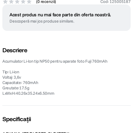
(
0 recenzii
)
Cod
:
125005187
Acest produs nu mai face parte din oferta noastră.
Descoperă mai jos produse similare.
Descriere
Acumulator Li-Ion tip NP50 pentru aparate foto Fuji 760mAh
Tip: Li-ion
Voltaj: 3,6v
Capacitate: 760mAh
Greutate:17.5g
LxWxH:40.26x35.24x6.50mm
Specificații