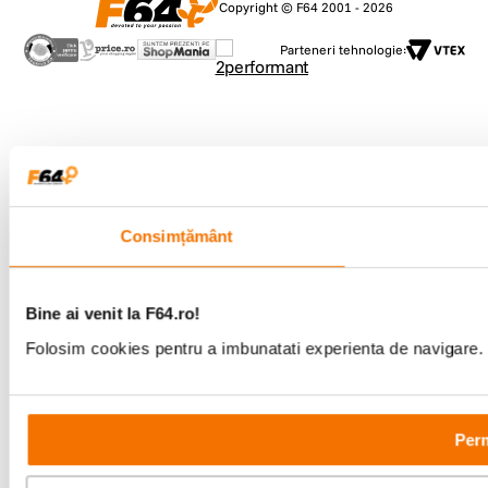
Copyright © F64 2001 - 2026
Parteneri tehnologie:
Consimțământ
Bine ai venit la F64.ro!
Folosim cookies pentru a imbunatati experienta de navigare. P
Perm