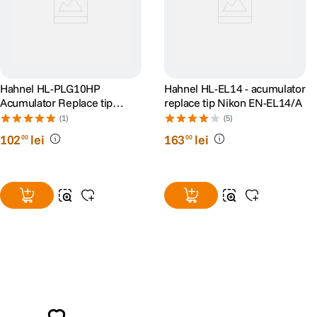
Hahnel HL-PLG10HP
Hahnel HL-EL14 - acumulator
Acumulator Replace tip
replace tip Nikon EN-EL14/A
Panasonic DMW-BLG10E
(1)
(5)
1000mAh
102
lei
163
lei
00
00
Alatura-te comunitatii creatorilor
Descopera inspiratie, recomandari utile,
ghiduri foto-video si oferte pregatite special