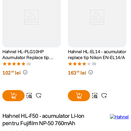
canon sx740 hs
5
.
lavaliera
6
.
card memorie
7
.
Hahnel HL-PLG10HP
Hahnel HL-EL14 - acumulator
dji mic mini
8
.
Acumulator Replace tip
replace tip Nikon EN-EL14/A
Panasonic DMW-BLG10E
(1)
(5)
dji osmo
1000mAh
9
.
102
lei
163
lei
00
00
insta 360
10
.
Hahnel HL-F50 - acumulator Li-Ion
pentru Fujifilm NP-50 760mAh