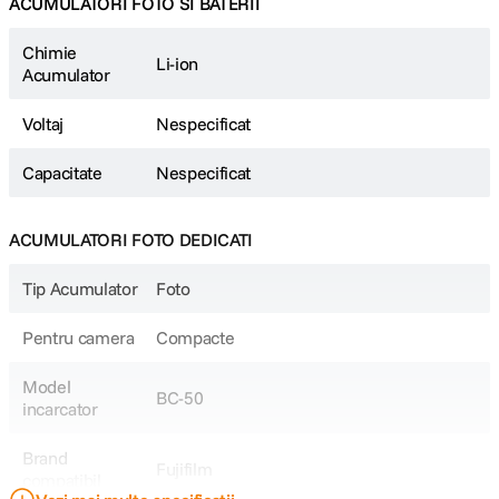
ACUMULATORI FOTO SI BATERII
Chimie
Li-ion
Acumulator
Voltaj
Nespecificat
Capacitate
Nespecificat
ACUMULATORI FOTO DEDICATI
Tip Acumulator
Foto
Pentru camera
Compacte
Model
BC-50
incarcator
Brand
Fujifilm
compatibil