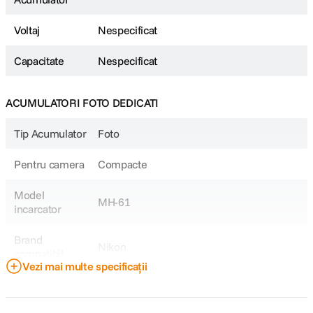
Voltaj
Nespecificat
Capacitate
Nespecificat
ACUMULATORI FOTO DEDICATI
Tip Acumulator
Foto
Pentru camera
Compacte
Model
MH-61
incarcator
Brand
Nikon
compatibil
Vezi mai multe specificații
Model
EN-EL5
Acumulator