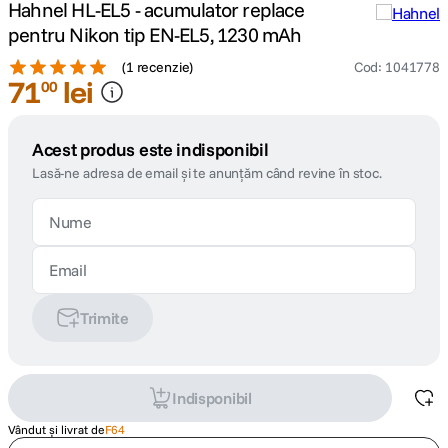
Hahnel HL-EL5 - acumulator replace
pentru Nikon tip EN-EL5, 1230 mAh
(
1 recenzie
)
Cod
:
1041778
71
lei
00
Acest produs este indisponibil
Lasă-ne adresa de email și te anunțăm când revine în stoc.
Trimite
Indisponibil
Vândut și livrat de
F64