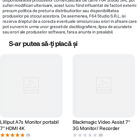
disponibilitatea produselor comercializate de catre F64 Studio SRL pot
suferi modificari ulterioare, acest lucru fiind influentat de factori externi
precum politica de preturi a distribuitorilor sau disponibilitatea
produselor pe stocul acestora. De asemenea, F64 Studio S.R.L. isi
rezerva dreptul de a corecta eventuale omisiuni sau erori in afisare care
pot surveni in urma unor greseli de dactilografiere, lipsa de acuratete
sau erori ale produselor software, fara a anunta in prealabil.
S-ar putea să-ți placă și
Lilliput A7s Monitor portabil
Blackmagic Video Assist 7"
7" HDMI 4K
3G Monitor/ Recorder
(9)
(0)