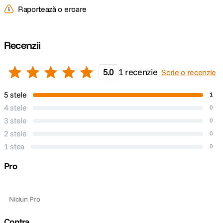
Raportează o eroare
Model
-
Compatibil
Recenzii
DETALII PRODUCATOR
5.0
1 recenzie
Scrie o recenzie
Cod producator
1000 192.4
5 stele
1
4 stele
0
3 stele
0
2 stele
0
1 stea
0
Pro
Niciun Pro
Contra