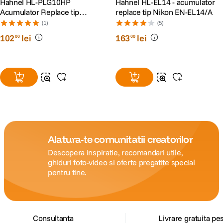
Hahnel HL-PLG10HP
Hahnel HL-EL14 - acumulator
Acumulator Replace tip
replace tip Nikon EN-EL14/A
Panasonic DMW-BLG10E
(1)
(5)
1000mAh
102
lei
163
lei
00
00
Alatura-te comunitatii creatorilor
Descopera inspiratie, recomandari utile,
ghiduri foto-video si oferte pregatite special
pentru tine.
Consultanta
Livrare gratuita pe