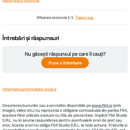
Raporteaza recenzia
afisarea recenzia
1-1
Înapoi sus
Întrebări și răspunsuri
Nu găsești răspunsul pe care îl cauți?
Pune o întrebare
Informatii conformitate produs
Descrierea bunurilor sau a serviciilor disponibile pe
www.f64.ro
(prin
imagini, video etc.) nu reprezinta o obligatie contractuala din partea F64,
acestea fiind utilizate exclusiv cu titlu de prezentare. Implicit F64 Studio
S.R.L. nu isi asuma raspunderea pentru eventualele erori de pret sau
stoc. Aceste erori nu obliga F64 Studio S.R.L. la nicio actiune. Preturile si