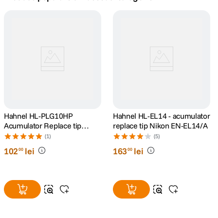
canon sx740 hs
5
.
lavaliera
6
.
card memorie
7
.
ulanzi
8
.
insta 360
Hahnel HL-PLG10HP
9
.
Hahnel HL-EL14 - acumulator
Acumulator Replace tip
replace tip Nikon EN-EL14/A
Panasonic DMW-BLG10E
godox
(1)
(5)
10
.
1000mAh
102
lei
163
lei
00
00