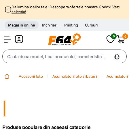
Da lumina ideilor tale! Descopera ofertele noastre Godox!
Vezi
selectia!
Magazin online
Inchirieri
Printing
Cursuri
0
0
Cont
Cauta dupa model, tipul produsului, caracteristici...
Top Cautari
Accesorii foto
Acumulatori foto si baterii
Acumulatori 
canon g7x
1
.
trepied
2
.
trepied telefon
3
.
Produse populare din aceeasi categorie
peak design
4
.