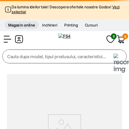
Da lumina ideilor tale! Descopera ofertele noastre Godox!
Vezi
selectia!
Magazin online
Inchirieri
Printing
Cursuri
0
0
Cont
Cauta dupa model, tipul produsului, caracteristici...
Top Cautari
canon g7x
1
.
trepied
2
.
trepied telefon
3
.
peak design
4
.