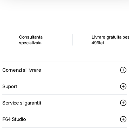
ghiduri foto-video si oferte pregatite special
pentru tine.
Consultanta
Livrare gratuita pe
specializata
499lei
Comenzi si livrare
Suport
Service si garantii
F64 Studio