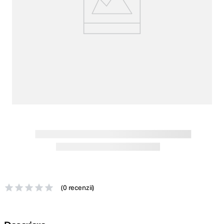
canon sx740 hs
5
.
lavaliera
6
.
card memorie
7
.
ulanzi
8
.
insta 360
9
.
godox
10
.
(
0 recenzii
)