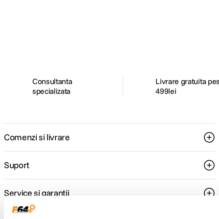
Alatura-te comunitatii creatorilor
Descopera inspiratie, recomandari utile,
ghiduri foto-video si oferte pregatite special
pentru tine.
Consultanta
Livrare gratuita pe
specializata
499lei
Comenzi si livrare
Suport
Service si garantii