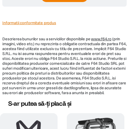
Informatii conformitate produs
Descrierea bunurilor sau a serviciilor disponibile pe
www.f64.ro
(prin
imagini, video etc.) nu reprezinta o obligatie contractuala din partea F64,
acestea fiind utilizate exclusiv cu titlu de prezentare. Implicit F64 Studio
S.R.L. nu isi asuma raspunderea pentru eventualele erori de pret sau
stoc. Aceste erori nu obliga F64 Studio S.R.L. la nicio actiune. Preturile si
disponibilitatea produselor comercializate de catre F64 Studio SRL pot
suferi modificari ulterioare, acest lucru fiind influentat de factori externi
precum politica de preturi a distribuitorilor sau disponibilitatea
produselor pe stocul acestora. De asemenea, F64 Studio S.R.L. isi
rezerva dreptul de a corecta eventuale omisiuni sau erori in afisare care
pot surveni in urma unor greseli de dactilografiere, lipsa de acuratete
sau erori ale produselor software, fara a anunta in prealabil.
S-ar putea să-ți placă și