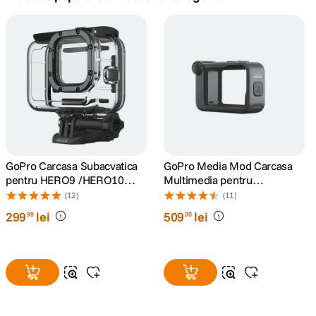
canon sx740 hs
5
.
lavaliera
6
.
card memorie
7
.
ulanzi
8
.
insta 360
GoPro Carcasa Subacvatica
GoPro Media Mod Carcasa
9
.
pentru HERO9 /HERO10
Multimedia pentru
/HERO11 Black/HERO12/
HERO9/10/11/12/13 Black
(12)
(11)
godox
10
.
HERO13
299
lei
509
lei
99
00