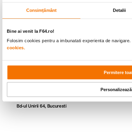
F64 Studio
Consimțământ
Detalii
Urmareste-ne
Bine ai venit la F64.ro!
Folosim cookies pentru a imbunatati experienta de navigare. P
cookies.
Metode de plata
Permitere toa
Comenzi si suport
+40 21 270 0050
Program de lucru
Personalizează
09:00 - 21:00
Showroom
Bd-ul Unirii 64, Bucuresti