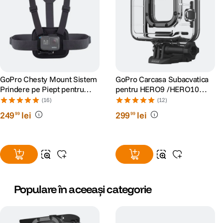
GoPro Chesty Mount Sistem
GoPro Carcasa Subacvatica
Prindere pe Piept pentru
pentru HERO9 /HERO10
Camerele Video GoPro
/HERO11 Black/HERO12/
(16)
(12)
HERO13
249
lei
299
lei
99
99
Populare în aceeași categorie