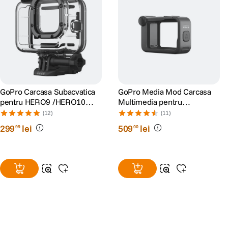
GoPro Carcasa Subacvatica
GoPro Media Mod Carcasa
pentru HERO9 /HERO10
Multimedia pentru
/HERO11 Black/HERO12/
HERO9/10/11/12/13 Black
(12)
(11)
HERO13
299
lei
509
lei
99
00