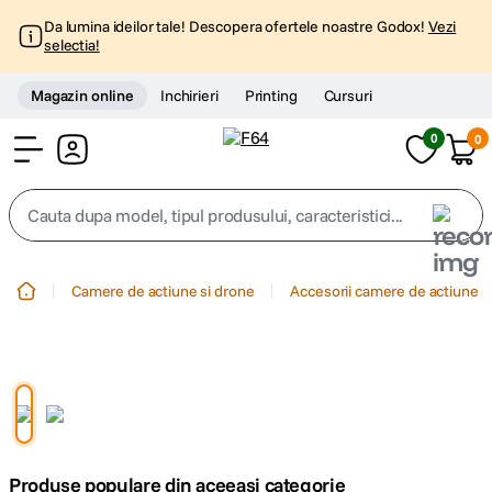
Da lumina ideilor tale! Descopera ofertele noastre Godox!
Vezi
selectia!
Magazin online
Inchirieri
Printing
Cursuri
0
0
Cont
Cauta dupa model, tipul produsului, caracteristici...
Top Cautari
Camere de actiune si drone
Accesorii camere de actiune
canon g7x
1
.
trepied
2
.
trepied telefon
3
.
Produse populare din aceeasi categorie
peak design
4
.