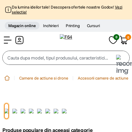
Da lumina ideilor tale! Descopera ofertele noastre Godox!
Vezi
selectia!
Magazin online
Inchirieri
Printing
Cursuri
0
0
Cont
Cauta dupa model, tipul produsului, caracteristici...
Top Cautari
Camere de actiune si drone
Accesorii camere de actiune
canon g7x
1
.
trepied
2
.
trepied telefon
3
.
Produse populare din aceeasi categorie
peak design
4
.