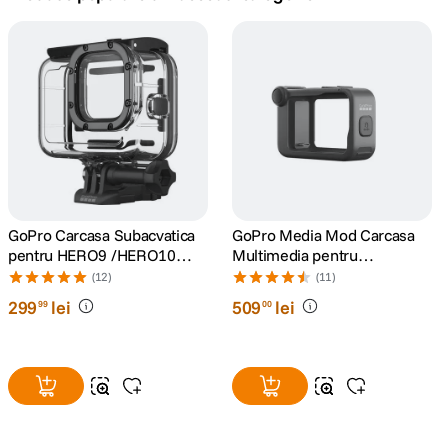
canon sx740 hs
5
.
lavaliera
6
.
card memorie
7
.
dji mic mini
8
.
dji osmo
GoPro Carcasa Subacvatica
GoPro Media Mod Carcasa
9
.
pentru HERO9 /HERO10
Multimedia pentru
/HERO11 Black/HERO12/
HERO9/10/11/12/13 Black
(12)
(11)
insta 360
10
.
HERO13
299
lei
509
lei
99
00