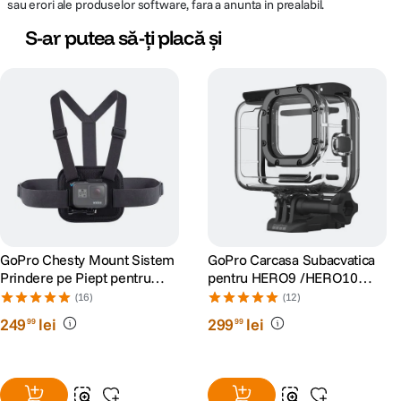
sau erori ale produselor software, fara a anunta in prealabil.
S-ar putea să-ți placă și
GoPro Chesty Mount Sistem
GoPro Carcasa Subacvatica
Prindere pe Piept pentru
pentru HERO9 /HERO10
Camerele Video GoPro
/HERO11 Black/HERO12/
(16)
(12)
HERO13
249
lei
299
lei
99
99