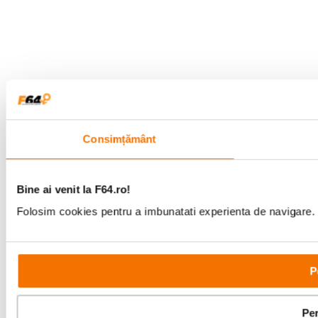
Consimțământ
Bine ai venit la F64.ro!
Folosim cookies pentru a imbunatati experienta de navigare. P
P
Per