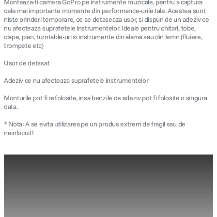
Monteaza-ti camera GoPro pe instrumente muzicale, pentru a captura
cele mai importante momente din performance-urile tale. Acestea sunt
niste prinderi temporare, ce se detaseaza usor, si dispun de un adeziv ce
nu afecteaza suprafetele instrumentelor. Ideale pentru chitari, tobe,
clape, pian, turntable-uri si instrumente din alama sau din lemn (fluiere,
trompete etc)
Usor de detasat
Adeziv ce nu afecteaza suprafetele instrumentelor
Monturile pot fi refolosite, insa benzile de adeziv pot fi folosite o singura
data.
* Nota: A se evita utilizarea pe un produs extrem de fragil sau de
neinlocuit!