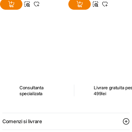
Alatura-te comunitatii creatorilor
Descopera inspiratie, recomandari utile,
ghiduri foto-video si oferte pregatite special
pentru tine.
Consultanta
Livrare gratuita pe
specializata
499lei
Comenzi si livrare