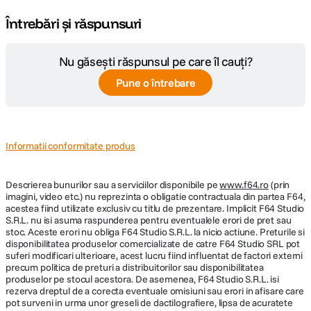
Întrebări și răspunsuri
Nu găsești răspunsul pe care îl cauți?
Pune o întrebare
Informatii conformitate produs
Descrierea bunurilor sau a serviciilor disponibile pe
www.f64.ro
(prin
imagini, video etc.) nu reprezinta o obligatie contractuala din partea F64,
acestea fiind utilizate exclusiv cu titlu de prezentare. Implicit F64 Studio
S.R.L. nu isi asuma raspunderea pentru eventualele erori de pret sau
stoc. Aceste erori nu obliga F64 Studio S.R.L. la nicio actiune. Preturile si
disponibilitatea produselor comercializate de catre F64 Studio SRL pot
suferi modificari ulterioare, acest lucru fiind influentat de factori externi
precum politica de preturi a distribuitorilor sau disponibilitatea
produselor pe stocul acestora. De asemenea, F64 Studio S.R.L. isi
rezerva dreptul de a corecta eventuale omisiuni sau erori in afisare care
pot surveni in urma unor greseli de dactilografiere, lipsa de acuratete