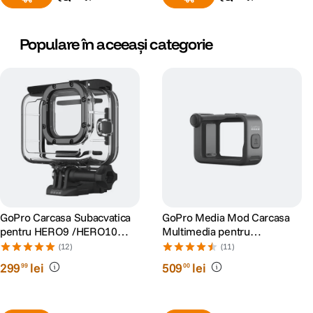
Populare în aceeași categorie
GoPro Carcasa Subacvatica
GoPro Media Mod Carcasa
pentru HERO9 /HERO10
Multimedia pentru
/HERO11 Black/HERO12/
HERO9/10/11/12/13 Black
(12)
(11)
HERO13
299
lei
509
lei
99
00