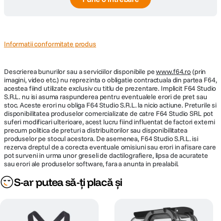
Informatii conformitate produs
Descrierea bunurilor sau a serviciilor disponibile pe
www.f64.ro
(prin
imagini, video etc.) nu reprezinta o obligatie contractuala din partea F64,
acestea fiind utilizate exclusiv cu titlu de prezentare. Implicit F64 Studio
S.R.L. nu isi asuma raspunderea pentru eventualele erori de pret sau
stoc. Aceste erori nu obliga F64 Studio S.R.L. la nicio actiune. Preturile si
disponibilitatea produselor comercializate de catre F64 Studio SRL pot
suferi modificari ulterioare, acest lucru fiind influentat de factori externi
precum politica de preturi a distribuitorilor sau disponibilitatea
produselor pe stocul acestora. De asemenea, F64 Studio S.R.L. isi
rezerva dreptul de a corecta eventuale omisiuni sau erori in afisare care
pot surveni in urma unor greseli de dactilografiere, lipsa de acuratete
sau erori ale produselor software, fara a anunta in prealabil.
S-ar putea să-ți placă și