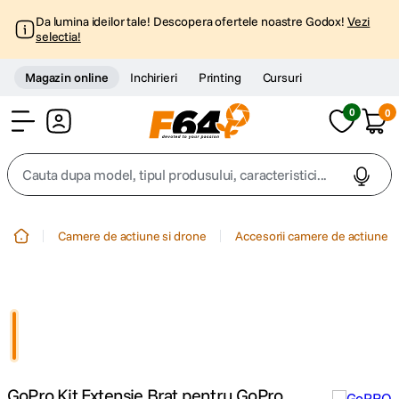
Da lumina ideilor tale! Descopera ofertele noastre Godox!
Vezi
selectia!
Magazin online
Inchirieri
Printing
Cursuri
0
0
Cont
Cauta dupa model, tipul produsului, caracteristici...
Top Cautari
Camere de actiune si drone
Accesorii camere de actiune
canon g7x
1
.
trepied
2
.
trepied telefon
3
.
GoPro Kit Extensie Brat pentru GoPro
peak design
4
.