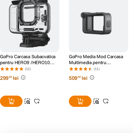
GoPro Carcasa Subacvatica
GoPro Media Mod Carcasa
pentru HERO9 /HERO10
Multimedia pentru
/HERO11 Black/HERO12/
HERO9/10/11/12/13 Black
(12)
(11)
HERO13
299
lei
509
lei
99
00