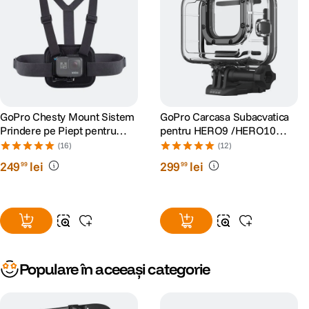
GoPro Chesty Mount Sistem
GoPro Carcasa Subacvatica
Prindere pe Piept pentru
pentru HERO9 /HERO10
Camerele Video GoPro
/HERO11 Black/HERO12/
(16)
(12)
HERO13
249
lei
299
lei
99
99
Populare în aceeași categorie