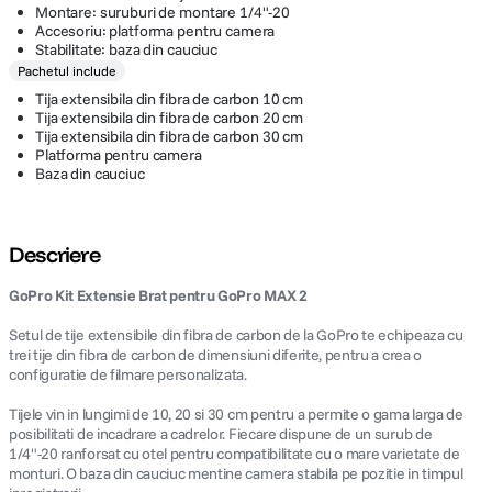
Montare: suruburi de montare 1/4"-20
Accesoriu: platforma pentru camera
Stabilitate: baza din cauciuc
Pachetul include
Tija extensibila din fibra de carbon 10 cm
Tija extensibila din fibra de carbon 20 cm
Tija extensibila din fibra de carbon 30 cm
Platforma pentru camera
Baza din cauciuc
Descriere
GoPro Kit Extensie Brat pentru GoPro MAX 2
Setul de tije extensibile din fibra de carbon de la GoPro te echipeaza cu
trei tije din fibra de carbon de dimensiuni diferite, pentru a crea o
configuratie de filmare personalizata.
Tijele vin in lungimi de 10, 20 si 30 cm pentru a permite o gama larga de
posibilitati de incadrare a cadrelor. Fiecare dispune de un surub de
1/4"-20 ranforsat cu otel pentru compatibilitate cu o mare varietate de
monturi. O baza din cauciuc mentine camera stabila pe pozitie in timpul