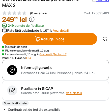
MAX 2
canon sx740 hs
5
.
(
0 recenzii
)
Cod
:
125095403
249
lei
99
lavaliera
6
.
249 puncte de fidelitate
Rate fără dobânda de la
10
lei
Vezi detalii
41
card memorie
7
.
Adaugă în coș
ulanzi
8
.
În stoc în depozit
Ridicare easybox: de marți, 11 aug.
Livrare: de marți, 11 aug. în
Bucuresti (Sectorul 3)
insta 360
Vândut și livrat de
F64
9
.
Informații garanție
godox
10
.
Persoană fizică: 24 luni.
Persoană juridică: 24 luni.
Publicare în SICAP
Solicită produsul în platformă.
Vezi detalii
Specificații cheie
Continut: set de trei tije extensibile