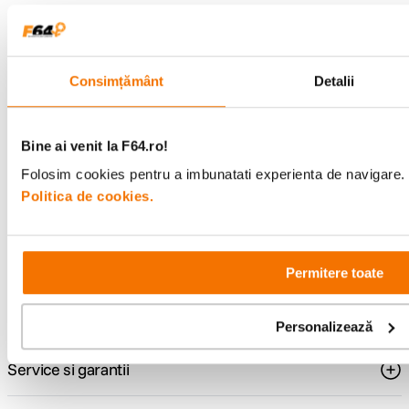
Alatura-te comunitatii creatorilor
Descopera inspiratie, recomandari utile,
ghiduri foto-video si oferte pregatite special
pentru tine.
Consimțământ
Detalii
Bine ai venit la F64.ro!
Consultanta
Livrare gratuita pe
Folosim cookies pentru a imbunatati experienta de navigare. P
specializata
499lei
Politica de cookies.
Comenzi si livrare
Permitere toate
Suport
Personalizează
Service si garantii