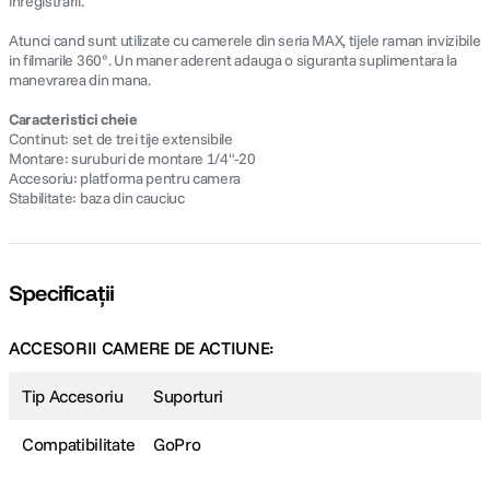
inregistrarii.
Atunci cand sunt utilizate cu camerele din seria MAX, tijele raman invizibile
in filmarile 360°. Un maner aderent adauga o siguranta suplimentara la
manevrarea din mana.
Caracteristici cheie
Continut: set de trei tije extensibile
Montare: suruburi de montare 1/4"-20
Accesoriu: platforma pentru camera
Stabilitate: baza din cauciuc
Specificații
ACCESORII CAMERE DE ACTIUNE:
Tip Accesoriu
Suporturi
Compatibilitate
GoPro