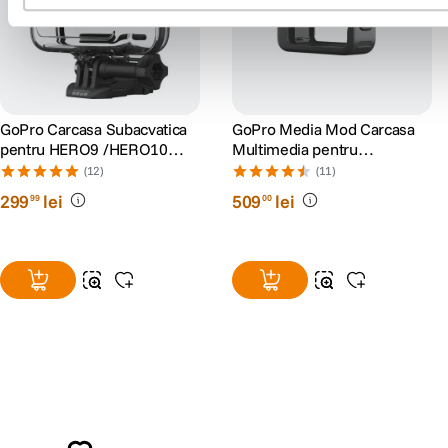
GoPro Carcasa Subacvatica
GoPro Media Mod Carcasa
pentru HERO9 /HERO10
Multimedia pentru
/HERO11 Black/HERO12/
HERO9/10/11/12/13 Black
(12)
(11)
HERO13
299
lei
509
lei
99
00
Alatura-te comunitatii creatorilor
Descopera inspiratie, recomandari utile,