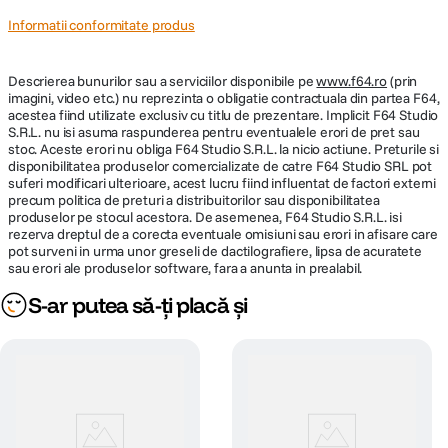
Informatii conformitate produs
Descrierea bunurilor sau a serviciilor disponibile pe
www.f64.ro
(prin
imagini, video etc.) nu reprezinta o obligatie contractuala din partea F64,
acestea fiind utilizate exclusiv cu titlu de prezentare. Implicit F64 Studio
S.R.L. nu isi asuma raspunderea pentru eventualele erori de pret sau
stoc. Aceste erori nu obliga F64 Studio S.R.L. la nicio actiune. Preturile si
disponibilitatea produselor comercializate de catre F64 Studio SRL pot
suferi modificari ulterioare, acest lucru fiind influentat de factori externi
precum politica de preturi a distribuitorilor sau disponibilitatea
produselor pe stocul acestora. De asemenea, F64 Studio S.R.L. isi
rezerva dreptul de a corecta eventuale omisiuni sau erori in afisare care
pot surveni in urma unor greseli de dactilografiere, lipsa de acuratete
sau erori ale produselor software, fara a anunta in prealabil.
S-ar putea să-ți placă și