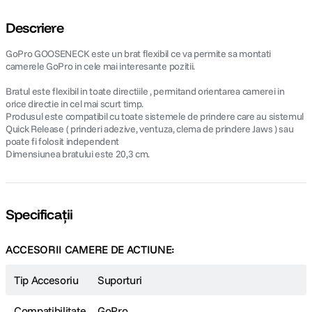
Descriere
GoPro GOOSENECK este un brat flexibil ce va permite sa montati
camerele GoPro in cele mai interesante pozitii.
Bratul este flexibil in toate directiile , permitand orientarea camerei in
orice directie in cel mai scurt timp.
Produsul este compatibil cu toate sistemele de prindere care au sistemul
Quick Release ( prinderi adezive, ventuza, clema de prindere Jaws ) sau
poate fi folosit independent
Dimensiunea bratului este 20,3 cm.
Specificații
ACCESORII CAMERE DE ACTIUNE:
Tip Accesoriu
Suporturi
Compatibilitate
GoPro