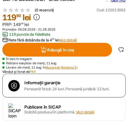
(
0 recenzii
)
Cod
:
125013992
canon sx740 hs
5
.
119
lei
90
PRP:
149
lei
99
lavaliera
6
.
Promoție:
06.08.2026
-
31.08.2026
119 puncte de fidelitate
card memorie
Rate fără dobânda de la
4
lei
Vezi detalii
7
.
99
Adaugă în coș
ulanzi
8
.
În stoc în magazin
Ridicare easybox: de marți, 11 aug.
insta 360
Livrare: de marți, 11 aug. în
9
.
Bucuresti (Sectorul 3)
Vândut și livrat de
F64
godox
10
.
Informații garanție
Persoană fizică: 24 luni.
Persoană juridică: 12 luni.
Publicare în SICAP
Solicită produsul în platformă.
Vezi detalii