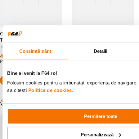
GoPRO Extension Pole +
GoPro Jaws Flex Clamp -
Telecomanda Bluetooth
clema si brat flexibil
Waterproof
(0)
(2)
Consimțământ
Detalii
409
lei
279
lei
90
99
PRP:
508
lei
00
Bine ai venit la F64.ro!
Folosim cookies pentru a imbunatati experienta de navigare. 
sa citesti
Politica de cookies.
Populare în aceeași categorie
Permitere toate
Personalizează