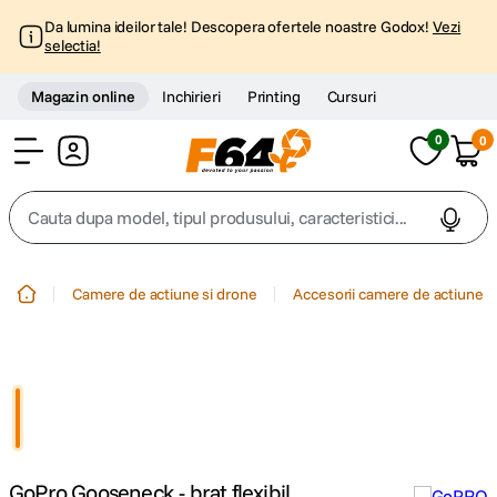
Da lumina ideilor tale! Descopera ofertele noastre Godox!
Vezi
selectia!
Magazin online
Inchirieri
Printing
Cursuri
0
0
Cont
Cauta dupa model, tipul produsului, caracteristici...
Top Cautari
Camere de actiune si drone
Accesorii camere de actiune
canon g7x
1
.
trepied
2
.
trepied telefon
3
.
GoPro Gooseneck - brat flexibil
peak design
4
.