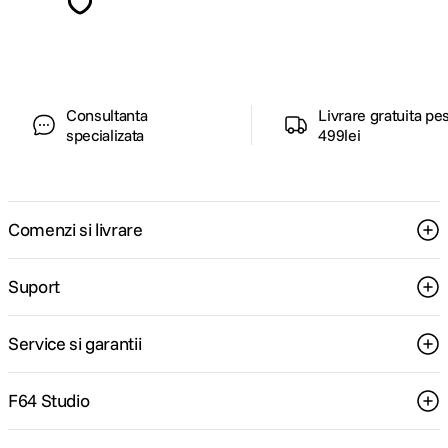
ghiduri foto-video si oferte pregatite special
pentru tine.
Consultanta
Livrare gratuita pe
specializata
499lei
Comenzi si livrare
Suport
Service si garantii
F64 Studio