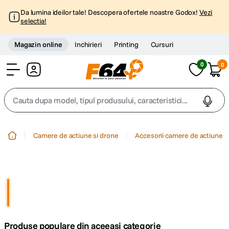
Da lumina ideilor tale! Descopera ofertele noastre Godox!
Vezi
selectia!
Magazin online
Inchirieri
Printing
Cursuri
0
0
Cont
Cauta dupa model, tipul produsului, caracteristici...
Top Cautari
Camere de actiune si drone
Accesorii camere de actiune
canon g7x
1
.
trepied
2
.
trepied telefon
3
.
Produse populare din aceeasi categorie
peak design
4
.