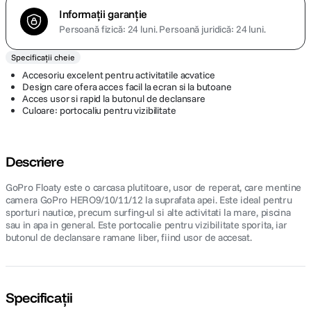
Informații garanție
Persoană fizică: 24 luni.
Persoană juridică: 24 luni.
Specificații cheie
Accesoriu excelent pentru activitatile acvatice
Design care ofera acces facil la ecran si la butoane
Acces usor si rapid la butonul de declansare
Culoare: portocaliu pentru vizibilitate
Descriere
GoPro Floaty este o carcasa plutitoare, usor de reperat, care mentine
camera GoPro HERO9/10/11/12 la suprafata apei. Este ideal pentru
sporturi nautice, precum surfing-ul si alte activitati la mare, piscina
sau in apa in general. Este portocalie pentru vizibilitate sporita, iar
butonul de declansare ramane liber, fiind usor de accesat.
Specificații