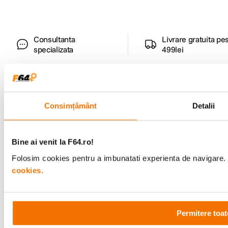
Consultanta
Livrare gratuita pe
specializata
499lei
Comenzi si livrare
Consimțământ
Detalii
Suport
Bine ai venit la F64.ro!
Service si garantii
Folosim cookies pentru a imbunatati experienta de navigare. P
cookies.
F64 Studio
Permitere toat
Urmareste-ne