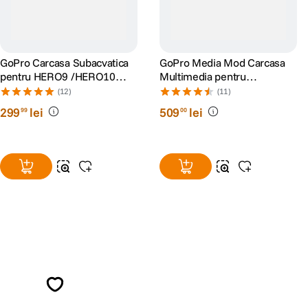
GoPro Carcasa Subacvatica
GoPro Media Mod Carcasa
pentru HERO9 /HERO10
Multimedia pentru
/HERO11 Black/HERO12/
HERO9/10/11/12/13 Black
(12)
(11)
HERO13
299
lei
509
lei
99
00
Alatura-te comunitatii creatorilor
Descopera inspiratie, recomandari utile,
ghiduri foto-video si oferte pregatite special
pentru tine.