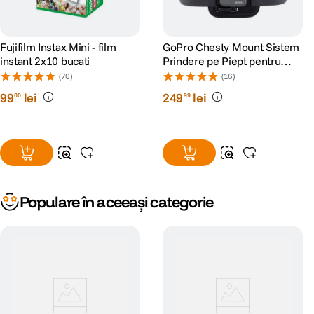
Fujifilm Instax Mini - film
GoPro Chesty Mount Sistem
instant 2x10 bucati
Prindere pe Piept pentru
Camerele Video GoPro
(70)
(16)
99
lei
249
lei
00
99
Populare în aceeași categorie