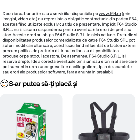
Descrierea bunurilor sau a serviciilor disponibile pe
www.f64.ro
(prin
imagini, video etc.) nu reprezinta o obligatie contractuala din partea F64,
acestea fiind utilizate exclusiv cu titlu de prezentare. Implicit F64 Studio
S.R.L. nu isi asuma raspunderea pentru eventualele erori de pret sau
stoc. Aceste erori nu obliga F64 Studio S.R.L. la nicio actiune. Preturile si
disponibilitatea produselor comercializate de catre F64 Studio SRL pot
suferi modificari ulterioare, acest lucru fiind influentat de factori externi
precum politica de preturi a distribuitorilor sau disponibilitatea
produselor pe stocul acestora. De asemenea, F64 Studio S.R.L. isi
rezerva dreptul de a corecta eventuale omisiuni sau erori in afisare care
pot surveni in urma unor greseli de dactilografiere, lipsa de acuratete
sau erori ale produselor software, fara a anunta in prealabil.
S-ar putea să-ți placă și