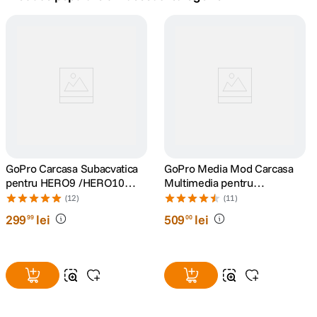
lavaliera
5
.
canon sx740 hs
6
.
card memorie
7
.
sony fx
8
.
dji mic mini
GoPro Carcasa Subacvatica
9
.
GoPro Media Mod Carcasa
pentru HERO9 /HERO10
Multimedia pentru
/HERO11 Black/HERO12/
HERO9/10/11/12/13 Black
dji osmo pocket 4
(12)
(11)
10
.
HERO13
299
lei
509
lei
99
00