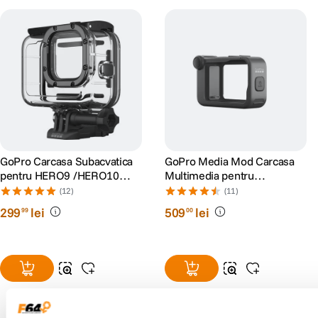
GoPro Carcasa Subacvatica
GoPro Media Mod Carcasa
pentru HERO9 /HERO10
Multimedia pentru
/HERO11 Black/HERO12/
HERO9/10/11/12/13 Black
(12)
(11)
HERO13
299
lei
509
lei
99
00