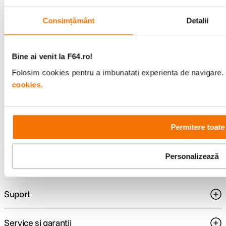
Consimțământ
Detalii
Alatura-te comunitatii creatorilor
Descopera inspiratie, recomandari utile,
ghiduri foto-video si oferte pregatite special
Bine ai venit la F64.ro!
pentru tine.
Folosim cookies pentru a imbunatati experienta de navigare. P
cookies.
Consultanta
Livrare gratuita pe
specializata
499lei
Permitere toate
Personalizează
Comenzi si livrare
Suport
Service si garantii