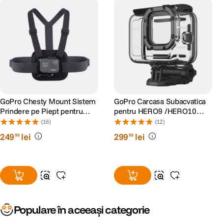
GoPro Chesty Mount Sistem
GoPro Carcasa Subacvatica
Prindere pe Piept pentru
pentru HERO9 /HERO10
Camerele Video GoPro
/HERO11 Black/HERO12/
(16)
(12)
HERO13
249
lei
299
lei
99
99
Populare în aceeași categorie