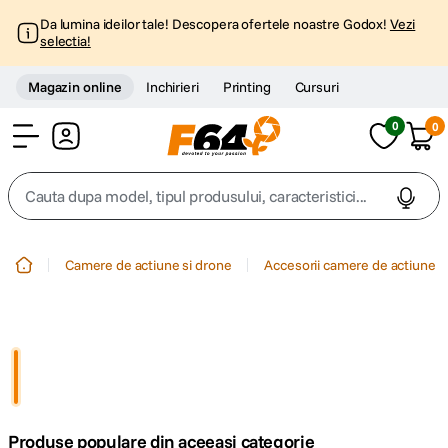
Da lumina ideilor tale! Descopera ofertele noastre Godox!
Vezi
selectia!
Magazin online
Inchirieri
Printing
Cursuri
0
0
Cont
Cauta dupa model, tipul produsului, caracteristici...
Top Cautari
Camere de actiune si drone
Accesorii camere de actiune
canon g7x
1
.
trepied
2
.
trepied telefon
3
.
Produse populare din aceeasi categorie
peak design
4
.