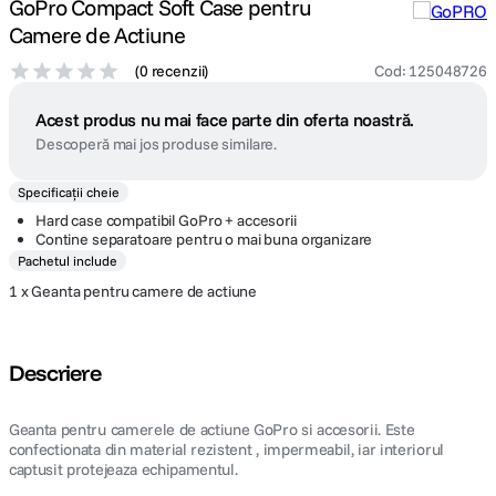
GoPro Compact Soft Case pentru
Camere de Actiune
(
0 recenzii
)
Cod
:
125048726
Acest produs nu mai face parte din oferta noastră.
Descoperă mai jos produse similare.
Specificații cheie
Hard case compatibil GoPro + accesorii
Contine separatoare pentru o mai buna organizare
Pachetul include
1 x Geanta pentru camere de actiune
Descriere
Geanta pentru camerele de actiune GoPro si accesorii. Este
confectionata din material rezistent , impermeabil, iar interiorul
captusit protejeaza echipamentul.