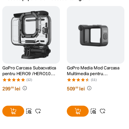
canon sx740 hs
5
.
lavaliera
6
.
card memorie
7
.
ulanzi
8
.
insta 360
GoPro Carcasa Subacvatica
GoPro Media Mod Carcasa
9
.
pentru HERO9 /HERO10
Multimedia pentru
/HERO11 Black/HERO12/
HERO9/10/11/12/13 Black
(12)
(11)
godox
10
.
HERO13
299
lei
509
lei
99
00