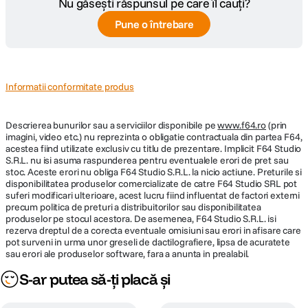
Nu găsești răspunsul pe care îl cauți?
Pune o întrebare
Informatii conformitate produs
Descrierea bunurilor sau a serviciilor disponibile pe
www.f64.ro
(prin
imagini, video etc.) nu reprezinta o obligatie contractuala din partea F64,
acestea fiind utilizate exclusiv cu titlu de prezentare. Implicit F64 Studio
S.R.L. nu isi asuma raspunderea pentru eventualele erori de pret sau
stoc. Aceste erori nu obliga F64 Studio S.R.L. la nicio actiune. Preturile si
disponibilitatea produselor comercializate de catre F64 Studio SRL pot
suferi modificari ulterioare, acest lucru fiind influentat de factori externi
precum politica de preturi a distribuitorilor sau disponibilitatea
produselor pe stocul acestora. De asemenea, F64 Studio S.R.L. isi
rezerva dreptul de a corecta eventuale omisiuni sau erori in afisare care
pot surveni in urma unor greseli de dactilografiere, lipsa de acuratete
sau erori ale produselor software, fara a anunta in prealabil.
S-ar putea să-ți placă și