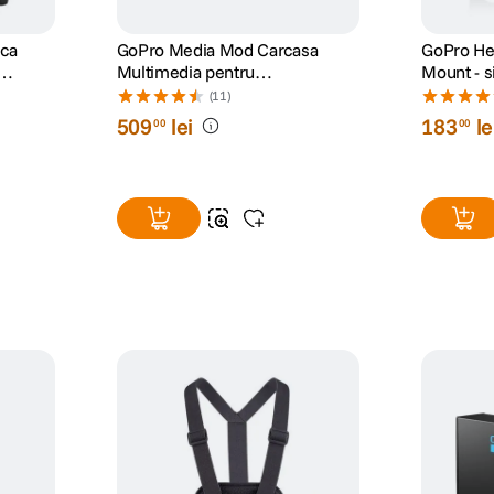
ica
GoPro Media Mod Carcasa
GoPro He
Multimedia pentru
Mount - s
/
HERO9/10/11/12/13 Black
(11)
509
lei
183
le
00
00