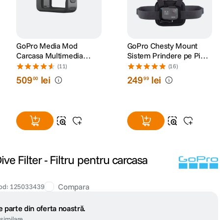
GoPro Media Mod
GoPro Chesty Mount
Carcasa Multimedia
Sistem Prindere pe Piept
pentru
pentru Camerele Video
(11)
(16)
HERO9/10/11/12/13
GoPro
509
lei
249
lei
00
99
Black
e Filter - Filtru pentru carcasa
Compara
od
:
125033439
 parte din oferta noastră.
similare.