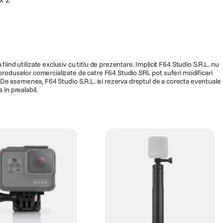
fiind utilizate exclusiv cu titlu de prezentare. Implicit F64 Studio S.R.L. nu
a produselor comercializate de catre F64 Studio SRL pot suferi modificari
ra. De asemenea, F64 Studio S.R.L. isi rezerva dreptul de a corecta eventuale
 in prealabil.