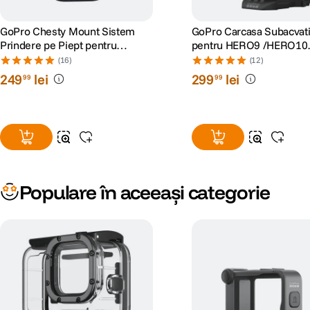
GoPro Chesty Mount Sistem
GoPro Carcasa Subacvat
Prindere pe Piept pentru
pentru HERO9 /HERO10
Camerele Video GoPro
/HERO11 Black/HERO12
(16)
(12)
HERO13
249
lei
299
lei
99
99
Populare în aceeași categorie