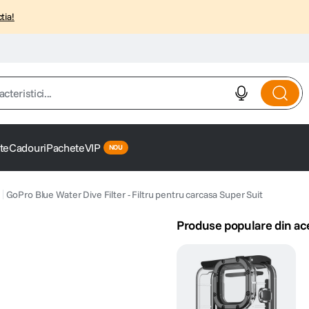
tia!
istici...
te
Cadouri
Pachete
VIP
GoPro Blue Water Dive Filter - Filtru pentru carcasa Super Suit
Produse populare din ac