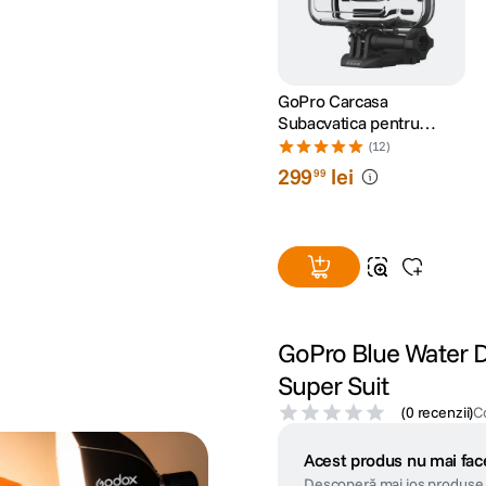
GoPro Carcasa
Subacvatica pentru
HERO9 /HERO10
(12)
/HERO11
299
lei
99
Black/HERO12/ HERO13
GoPro Blue Water Div
Super Suit
(
0 recenzii
)
C
Acest produs nu mai face
Descoperă mai jos produse 