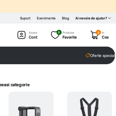
Suport
Evenimente
Blog
Ai nevoie de ajutor?
0
Produse
0
In
Cont
Favorite
Cos
Oferte special
eeasi categorie