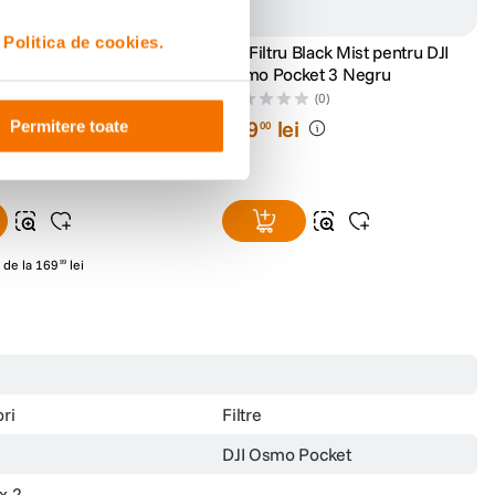
i
Politica de cookies.
erie Enduro pentru
DJI Filtru Black Mist pentru DJI
x 2 Negru
Osmo Pocket 3 Negru
(0)
(0)
i
249
lei
Permitere toate
00
de la
169
lei
99
ri
Filtre
DJI Osmo Pocket
x 2