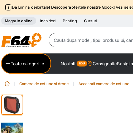
Da lumina ideilor tale! Descopera ofertele noastre Godox!
Vezi selec
Magazin online
Inchirieri
Printing
Cursuri
Cauta dupa model, tipul produsului, caracter
Top Cautari
Toate categoriile
Noutati
Consignatie
Resigila
canon g7x
1
.
Camere de actiune si drone
Accesorii camere de actiune
trepied
2
.
trepied telefon
3
.
peak design
4
.
canon sx740 hs
5
.