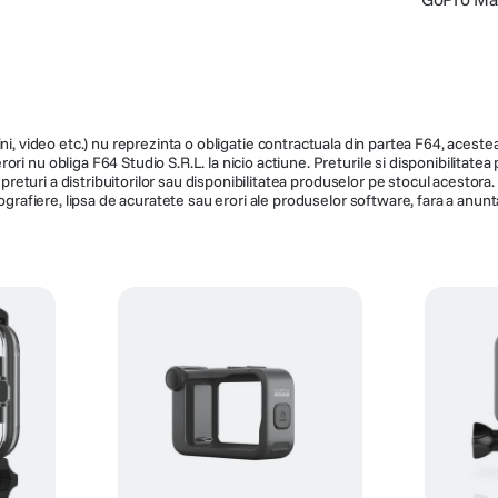
ni, video etc.) nu reprezinta o obligatie contractuala din partea F64, acestea 
ri nu obliga F64 Studio S.R.L. la nicio actiune. Preturile si disponibilitate
de preturi a distribuitorilor sau disponibilitatea produselor pe stocul acesto
ografiere, lipsa de acuratete sau erori ale produselor software, fara a anunta