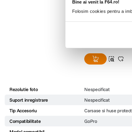
Bine ai venit la F64.ro!
Folosim cookies pentru a imbu
GoPro Carcasa Subacva
pentru HERO9 /HERO1
/HERO11 Black/HERO1
(12)
HERO13
299
lei
99
Rezolutie foto
Nespecificat
Suport inregistrare
Nespecificat
Tip Accesoriu
Carsase si huse protect
Compatibilitate
GoPro
Model compatibil