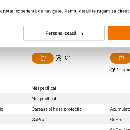
natati experienta de navigare. Pentru detalii te rugam sa citest
tica
GoPRO Carcasa Protectie pentru
GoPRO Bat
0
GoPro HERO
GoPro Ma
2/
(0)
99
lei
199
le
Personalizează
99
99
Resigilat
Nespecificat
Nespecificat
ie
Carsase si huse protectie
Acumulato
GoPro
GoPro
GoPro Ma