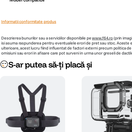
Informatii conformitate produs
Descrierea bunurilor sau a serviciilor disponibile pe
www.f64.ro
(prin imagi
isi asuma raspunderea pentru eventualele erori de pret sau stoc. Aceste ero
ulterioare, acest lucru fiind influentat de factori externi precum politica 
omisiuni sau erori in afisare care pot surveni in urma unor greseli de dactil
S-ar putea să-ți placă și