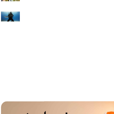
lavaliera
6
.
card memorie
7
.
dji mic mini
8
.
dji osmo
9
.
insta 360
10
.