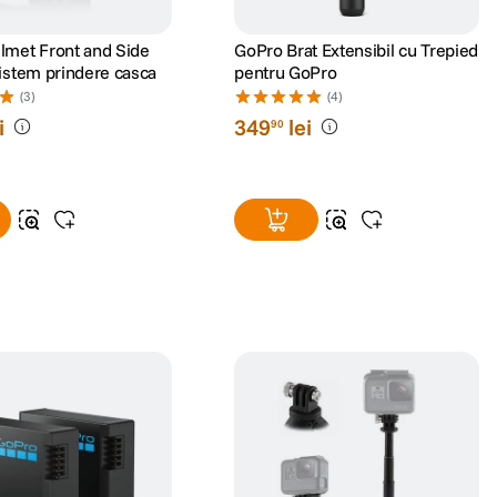
lmet Front and Side
GoPro Brat Extensibil cu Trepied
istem prindere casca
pentru GoPro
(3)
(4)
i
349
lei
90