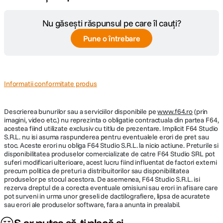
Nu găsești răspunsul pe care îl cauți?
Pune o întrebare
Informatii conformitate produs
Descrierea bunurilor sau a serviciilor disponibile pe
www.f64.ro
(prin
imagini, video etc.) nu reprezinta o obligatie contractuala din partea F64,
acestea fiind utilizate exclusiv cu titlu de prezentare. Implicit F64 Studio
S.R.L. nu isi asuma raspunderea pentru eventualele erori de pret sau
stoc. Aceste erori nu obliga F64 Studio S.R.L. la nicio actiune. Preturile si
disponibilitatea produselor comercializate de catre F64 Studio SRL pot
suferi modificari ulterioare, acest lucru fiind influentat de factori externi
precum politica de preturi a distribuitorilor sau disponibilitatea
produselor pe stocul acestora. De asemenea, F64 Studio S.R.L. isi
rezerva dreptul de a corecta eventuale omisiuni sau erori in afisare care
pot surveni in urma unor greseli de dactilografiere, lipsa de acuratete
sau erori ale produselor software, fara a anunta in prealabil.