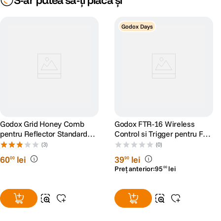
S-ar putea să-ți placă și
Godox Days
Godox Grid Honey Comb
Godox FTR-16 Wireless
pentru Reflector Standard
Control si Trigger pentru FT-
Bowens 18cm
16
(3)
(0)
60
lei
39
lei
00
90
Preț anterior:
95
lei
00