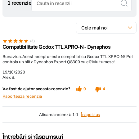
1 recenzie
5
Compatibilitate Godox TTL XPRO-N - Dynaphos
Buna ziua. Acest receptor este compatibil cu Godox TTL XPRO-N? Pot
controla un blitz Dynaphos Expert QS300 cu el? Multumesc!
19/10/2020
Alex B.
V-a fost de ajutor aceasta recenzie?
0
4
Raporteaza recenzia
afisarea recenzia
1-1
Înapoi sus
Întrebări și răspunsuri