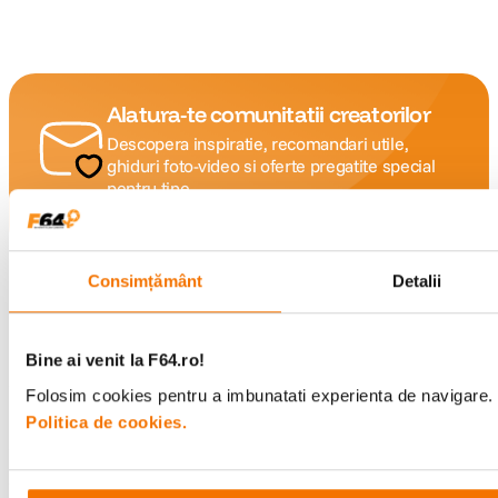
Alatura-te comunitatii creatorilor
Descopera inspiratie, recomandari utile,
ghiduri foto-video si oferte pregatite special
pentru tine.
Consimțământ
Detalii
Consultanta
Livrare gratuita pe
specializata
499lei
Bine ai venit la F64.ro!
Folosim cookies pentru a imbunatati experienta de navigare. P
Comenzi si livrare
Politica de cookies.
Suport