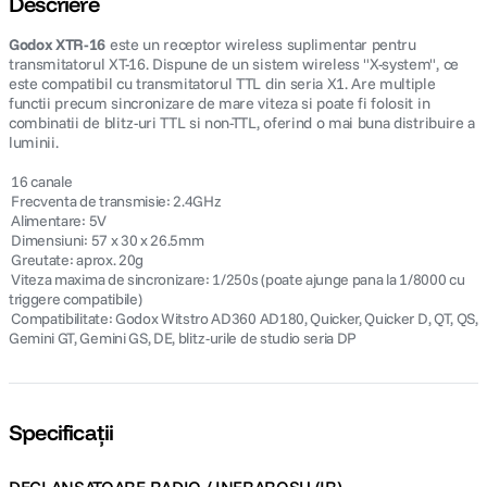
Descriere
Godox XTR-16
canon sx740 hs
este un receptor wireless suplimentar pentru
5
.
transmitatorul XT-16. Dispune de un sistem wireless "X-system", ce
este compatibil cu transmitatorul TTL din seria X1. Are multiple
lavaliera
6
.
functii precum sincronizare de mare viteza si poate fi folosit in
combinatii de blitz-uri TTL si non-TTL, oferind o mai buna distribuire a
luminii.
card memorie
7
.
 16 canale
 Frecventa de transmisie: 2.4GHz
dji mic mini
8
.
 Alimentare: 5V
 Dimensiuni: 57 x 30 x 26.5mm
dji osmo
9
.
 Greutate: aprox. 20g
 Viteza maxima de sincronizare: 1/250s (poate ajunge pana la 1/8000 cu
triggere compatibile)
insta 360
10
.
 Compatibilitate: Godox Witstro AD360 AD180, Quicker, Quicker D, QT, QS,
Gemini GT, Gemini GS, DE, blitz-urile de studio seria DP
Specificații