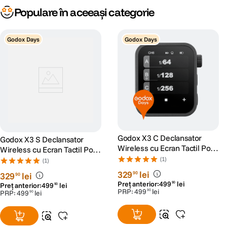
Populare în aceeași categorie
Godox Days
Godox Days
Godox X3 C Declansator
Godox X3 S Declansator
Wireless cu Ecran Tactil Port
Wireless cu Ecran Tactil Port
USB-C pentru Canon
USB-C pentru Sony
(1)
(1)
329
lei
90
329
lei
90
Preț anterior:
499
lei
90
Preț anterior:
499
lei
90
PRP:
499
lei
90
PRP:
499
lei
90