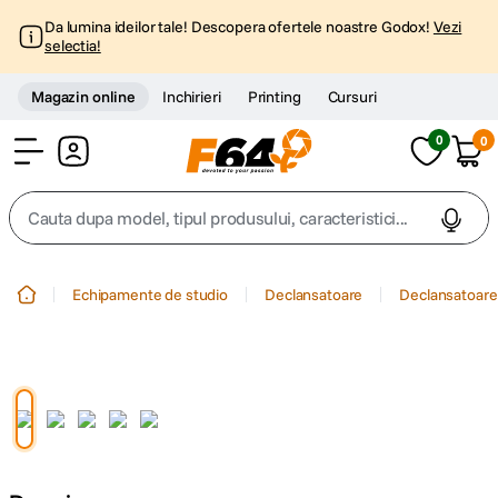
Da lumina ideilor tale! Descopera ofertele noastre Godox!
Vezi
selectia!
Magazin online
Inchirieri
Printing
Cursuri
0
0
Cont
Cauta dupa model, tipul produsului, caracteristici...
Top Cautari
Echipamente de studio
Declansatoare
Declansatoare
canon g7x
1
.
trepied
2
.
trepied telefon
3
.
peak design
4
.