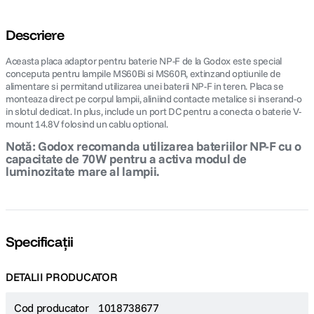
Descriere
Aceasta placa adaptor pentru baterie NP-F de la Godox este special
conceputa pentru lampile MS60Bi si MS60R, extinzand optiunile de
alimentare si permitand utilizarea unei baterii NP-F in teren. Placa se
monteaza direct pe corpul lampii, aliniind contacte metalice si inserand-o
in slotul dedicat. In plus, include un port DC pentru a conecta o baterie V-
mount 14.8V folosind un cablu optional.
Notă: Godox recomanda utilizarea bateriilor NP-F cu o
capacitate de 70W pentru a activa modul de
luminozitate mare al lampii.
Specificații
DETALII PRODUCATOR
Cod producator
1018738677