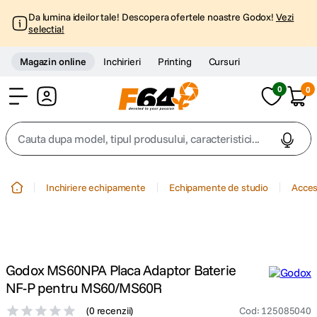
Da lumina ideilor tale! Descopera ofertele noastre Godox!
Vezi
selectia!
Magazin online
Inchirieri
Printing
Cursuri
0
0
Cont
Cauta dupa model, tipul produsului, caracteristici...
Top Cautari
Inchiriere echipamente
Echipamente de studio
Acces
canon g7x
1
.
trepied
2
.
Godox MS60NPA Placa Adaptor Baterie
trepied telefon
3
.
NF-P pentru MS60/MS60R
(
0 recenzii
)
Cod
:
125085040
peak design
4
.