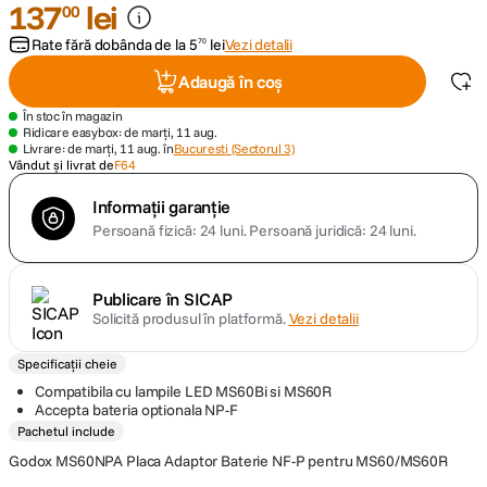
137
lei
00
Rate fără dobânda de la
canon sx740 hs
5
lei
Vezi detalii
70
5
.
Adaugă în coș
lavaliera
6
.
În stoc în magazin
Ridicare easybox: de marți, 11 aug.
sony fx
Livrare: de marți, 11 aug. în
Bucuresti (Sectorul 3)
7
.
Vândut și livrat de
F64
card memorie
8
.
Informații garanție
Persoană fizică: 24 luni.
Persoană juridică: 24 luni.
dji mic mini
9
.
Publicare în SICAP
dji osmo
10
.
Solicită produsul în platformă.
Vezi detalii
Specificații cheie
Compatibila cu lampile LED MS60Bi si MS60R
Accepta bateria optionala NP-F
Pachetul include
Godox MS60NPA Placa Adaptor Baterie NF-P pentru MS60/MS60R