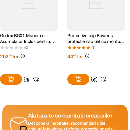
Godox BG01 Maner cu
Protective cap Bowens -
Acumulator Inclus pentru
protectie cap blit cu montura
Lampile LC500/LC500R Mini
Bowens
(0)
(1)
202
lei
44
lei
00
00
Alatura-te comunitatii creatorilor
Descopera inspiratie, recomandari utile,
ghiduri foto-video si oferte pregatite special