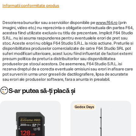
Informatii conformitate produs
Descrierea bunurilor sau a serviciilor disponibile pe
www.f64.ro
(prin
imagini, video etc.) nu reprezinta o obligatie contractuala din partea F64,
acestea fiind utilizate exclusiv cu titlu de prezentare. Implicit F64 Studio
S.R.L. nu isi asuma raspunderea pentru eventualele erori de pret sau
stoc. Aceste erori nu obliga F64 Studio S.R.L. la nicio actiune. Preturile si
disponibilitatea produselor comercializate de catre F64 Studio SRL pot
suferi modificari ulterioare, acest lucru fiind influentat de factori externi
precum politica de preturi a distribuitorilor sau disponibilitatea
produselor pe stocul acestora. De asemenea, F64 Studio S.R.L. isi
rezerva dreptul de a corecta eventuale omisiuni sau erori in afisare care
pot surveni in urma unor greseli de dactilografiere, lipsa de acuratete
sau erori ale produselor software, fara a anunta in prealabil.
S-ar putea să-ți placă și
Godox Days