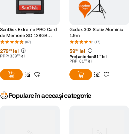
SanDisk Extreme PRO Card
Godox 302 Stativ Aluminiu
de Memorie SD 128GB
1.9m
SDXC UHS-I Class 10 U3 V30
(87)
(17)
+ 2 Ani RescuePRO Deluxe
279
lei
59
lei
00
00
PRP:
339
lei
90
Preț anterior:
81
lei
00
PRP:
81
lei
00
Populare în aceeași categorie