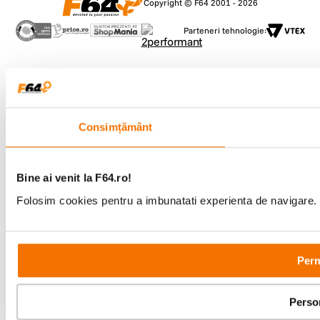
Copyright © F64 2001 - 2026
Parteneri tehnologie:
Consimțământ
Bine ai venit la F64.ro!
Folosim cookies pentru a imbunatati experienta de navigare. P
Perm
Perso