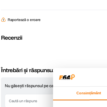
Raportează o eroare
Recenzii
Întrebări și răspunsuri
Nu găsești răspunsul pe care îl cauți?
Pune o întrebare
Consimțământ