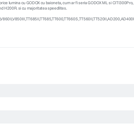
orice lumina cu GODOX cu baioneta, cum ar fi seria GODOX ML si CITI300Pro, c
 H200R. si cu majoritatea speedlites.
0III,V860II,V850III,TT685II,TT685,TT600,TT660S ,TT560II,TT520II,AD200,A