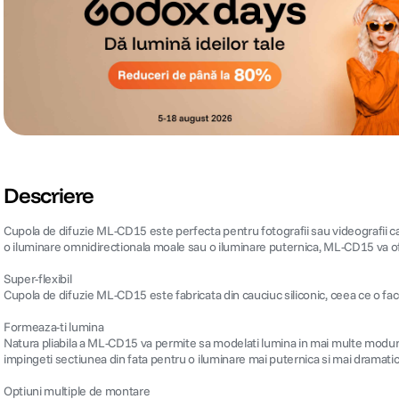
Descriere
Cupola de difuzie ML-CD15 este perfecta pentru fotografii sau videografii care
o iluminare omnidirectionala moale sau o iluminare puternica, ML-CD15 va ofer
Super-flexibil
Cupola de difuzie ML-CD15 este fabricata din cauciuc siliconic, ceea ce o face 
Formeaza-ti lumina
Natura pliabila a ML-CD15 va permite sa modelati lumina in mai multe modur
impingeti sectiunea din fata pentru o iluminare mai puternica si mai dramatic
Optiuni multiple de montare