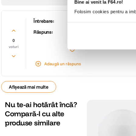
Bine ai venit la F64.ro!
Folosim cookies pentru a imbu
Întrebare:
Acest produs are tenta rozalie?
Răspuns:
Buna ziua! Dupa verificarile efectu
De către
F64
0
voturi
Adaugă un răspuns
Afișează mai multe
Nu te-ai hotărât încă?
Compară-l cu alte
produse similare