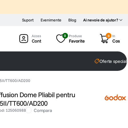
Suport
Evenimente
Blog
Ai nevoie de ajutor?
0
Produse
0
In
Cont
Favorite
Cos
Oferte special
85II/TT600/AD200
usion Dome Pliabil pentru
5II/TT600/AD200
Compara
od
:
125060988