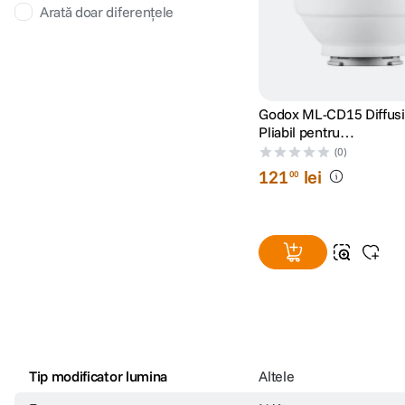
Arată doar diferențele
Godox ML-CD15 Diffus
Pliabil pentru
ML30/V860III/TT685II
(0)
200
121
lei
00
Tip modificator lumina
Altele