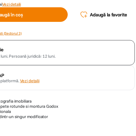
ei
Vezi detalii
augă în coș
Adaugă la favorite
ti (Sectorul 3)
ie
luni.
Persoană juridică: 12 luni.
AP
n platformă.
Vezi detalii
tografia imobiliara
capete rotunde si montura Godox
ionala
 dintr-un singur modificator