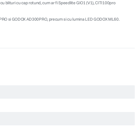
u blituri cu cap rotund, cum ar fi Speedlite GIO1 (V1), CITI100pro
D400PRO si GODOX AD300PRO, precum si cu lumina LED GODOX ML60.