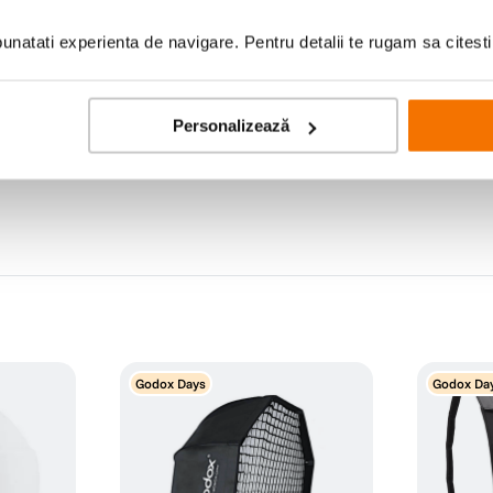
natati experienta de navigare. Pentru detalii te rugam sa citest
ate, acest diffuser nu are nicio tenta rozalie.
Personalizează
Godox Days
Godox Da