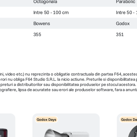
Octogonala
Parabolic
Intre 50 - 100 cm
Intre 50 -
Bowens
Godox
355
351
ni, video etc.) nu reprezinta o obligatie contractuala din partea F64, acestea 
ri nu obliga F64 Studio S.R.L. la nicio actiune. Preturile si disponibilitate
de preturi a distribuitorilor sau disponibilitatea produselor pe stocul acesto
ografiere, lipsa de acuratete sau erori ale produselor software, fara a anunta
Godox Days
Godox Da