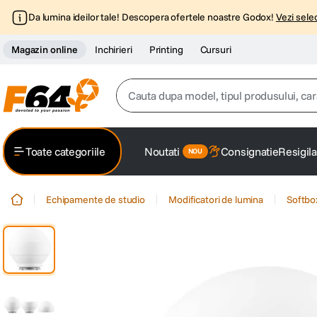
Da lumina ideilor tale! Descopera ofertele noastre Godox!
Vezi selec
Magazin online
Inchirieri
Printing
Cursuri
Cauta dupa model, tipul produsului, caracter
Top Cautari
Toate categoriile
Noutati
Consignatie
Resigila
canon g7x
1
.
Echipamente de studio
Modificatori de lumina
Softbo
trepied
2
.
trepied telefon
3
.
peak design
4
.
canon sx740 hs
5
.