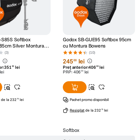
-S85S Softbox
Godox SB-GUE95 Softbox 95cm
ver Montura
cu Montura Bowens
ntru AD300/400PRO.
(3)
(10)
i
245
lei
00
or:
351
lei
Preț anterior:
406
lei
00
00
lei
PRP:
406
lei
00
de la
232
lei
Pachet promo disponibil
75
Resigilat
de la
232
lei
75
Softbox