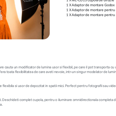
1 X ML-CD15 cupola de difuzie
1 X Adaptor de montare Godox
1 X Adaptor de montare pentru
1 X Adaptor de montare pentru 
 cauta un modificator de lumina usor si flexibil, pe care il pot transporta cu 
a toata flexibilitatea de care aveti nevoie, intr-un singur modelator de lumin
flexibila si usor de depozitat in spatii mici. Perfect pentru fotografii sau vide
i. Deschideti complet cupola, pentru o iluminare omnidirectionala completa d
a.