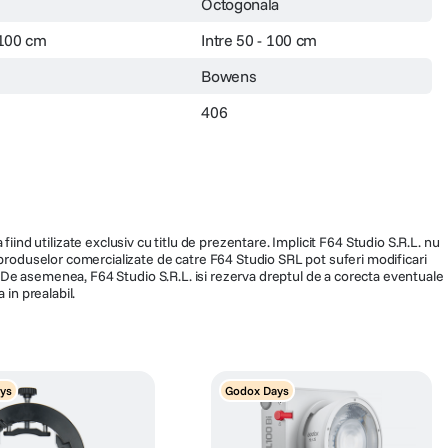
Octogonala
 100 cm
Intre 50 - 100 cm
Bowens
406
fiind utilizate exclusiv cu titlu de prezentare. Implicit F64 Studio S.R.L. nu
a produselor comercializate de catre F64 Studio SRL pot suferi modificari
ra. De asemenea, F64 Studio S.R.L. isi rezerva dreptul de a corecta eventuale
 in prealabil.
ys
Godox Days