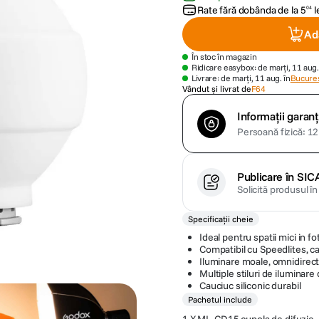
Rate fără dobânda de la
5
l
04
Ad
În stoc în magazin
Ridicare easybox: de marți, 11 aug.
Livrare: de marți, 11 aug. în
Bucures
Vândut și livrat de
F64
Informații garanț
Persoană fizică: 12 
Publicare în SIC
Solicită produsul î
Specificații cheie
Ideal pentru spatii mici in fo
Compatibil cu Speedlites, 
Iluminare moale, omnidirect
Multiple stiluri de iluminare
Cauciuc siliconic durabil
Pachetul include