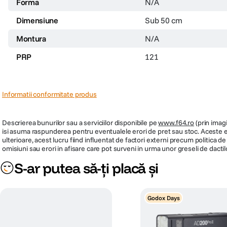
Forma
N/A
Dimensiune
Sub 50 cm
Montura
N/A
PRP
121
Informatii conformitate produs
Descrierea bunurilor sau a serviciilor disponibile pe
www.f64.ro
(prin imagi
isi asuma raspunderea pentru eventualele erori de pret sau stoc. Aceste ero
ulterioare, acest lucru fiind influentat de factori externi precum politica 
omisiuni sau erori in afisare care pot surveni in urma unor greseli de dactil
S-ar putea să-ți placă și
Godox Days