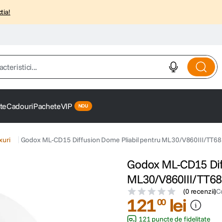
tia!
istici...
te
Cadouri
Pachete
VIP
xuri
Godox ML-CD15 Diffusion Dome Pliabil pentru ML30/V860III/TT6
Godox ML-CD15 Diff
ML30/V860III/TT68
(
0 recenzii
)
C
121
lei
00
121 puncte de fidelitate