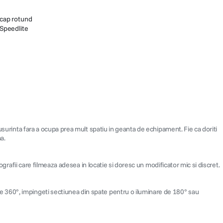
 cap rotund
Speedlite
usurinta fara a ocupa prea mult spatiu in geanta de echipament. Fie ca doriti
a.
ografii care filmeaza adesea in locatie si doresc un modificator mic si discret.
e 360°, impingeti sectiunea din spate pentru o iluminare de 180° sau