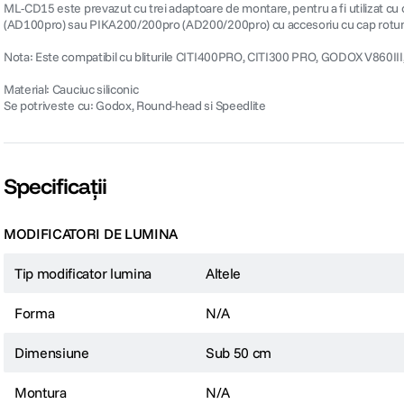
ML-CD15 este prevazut cu trei adaptoare de montare, pentru a fi utilizat cu 
(AD100pro) sau PIKA200/200pro (AD200/200pro) cu accesoriu cu cap rotund
Nota: Este compatibil cu bliturile CITI400PRO, CITI300 PRO, GODOX V86
Material: Cauciuc siliconic
Se potriveste cu: Godox, Round-head si Speedlite
Specificații
MODIFICATORI DE LUMINA
Tip modificator lumina
Altele
Forma
N/A
Dimensiune
Sub 50 cm
Montura
N/A