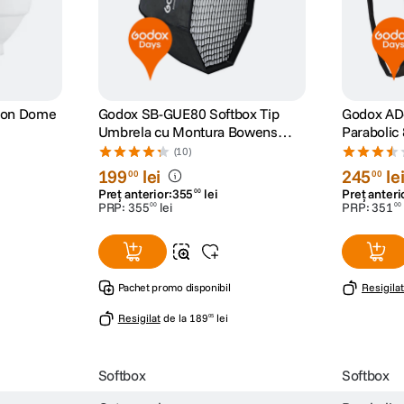
ion Dome
Godox SB-GUE80 Softbox Tip
Godox AD
Umbrela cu Montura Bowens
Parabolic 85cm Sil
/TT600/AD
Octa 80cm
Godox pe
(10)
199
lei
245
le
00
00
Preț anterior:
355
lei
Preț anteri
00
PRP:
355
lei
PRP:
351
00
00
Pachet promo disponibil
Resigilat
Resigilat
de la
189
lei
05
Softbox
Softbox