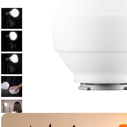
lavaliera
6
.
card memorie
7
.
dji mic mini
8
.
dji osmo
9
.
insta 360
10
.