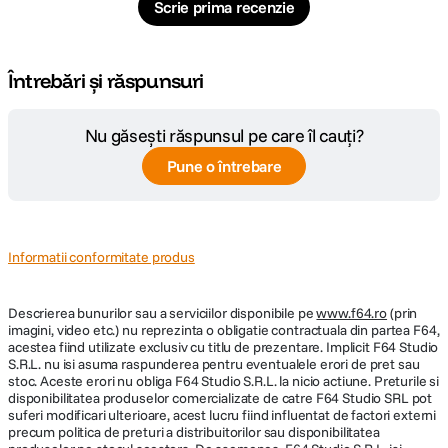
Scrie prima recenzie
Întrebări și răspunsuri
Nu găsești răspunsul pe care îl cauți?
Pune o întrebare
Informatii conformitate produs
Descrierea bunurilor sau a serviciilor disponibile pe
www.f64.ro
(prin
imagini, video etc.) nu reprezinta o obligatie contractuala din partea F64,
acestea fiind utilizate exclusiv cu titlu de prezentare. Implicit F64 Studio
S.R.L. nu isi asuma raspunderea pentru eventualele erori de pret sau
stoc. Aceste erori nu obliga F64 Studio S.R.L. la nicio actiune. Preturile si
disponibilitatea produselor comercializate de catre F64 Studio SRL pot
suferi modificari ulterioare, acest lucru fiind influentat de factori externi
precum politica de preturi a distribuitorilor sau disponibilitatea