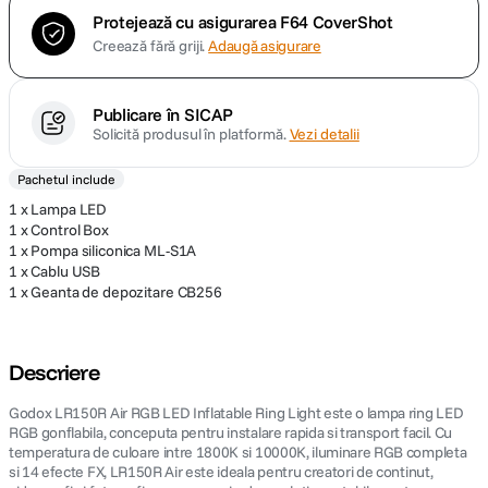
Protejează cu asigurarea F64 CoverShot
Creează fără griji.
Adaugă asigurare
Publicare în SICAP
Solicită produsul în platformă.
Vezi detalii
Pachetul include
1 x Lampa LED
1 x Control Box
1 x Pompa siliconica ML-S1A
1 x Cablu USB
1 x Geanta de depozitare CB256
Descriere
Godox LR150R Air RGB LED Inflatable Ring Light este o lampa ring LED
RGB gonflabila, conceputa pentru instalare rapida si transport facil. Cu
temperatura de culoare intre 1800K si 10000K, iluminare RGB completa
si 14 efecte FX, LR150R Air este ideala pentru creatori de continut,