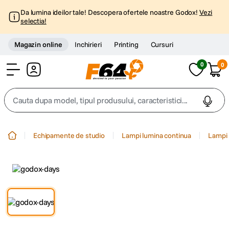
Da lumina ideilor tale! Descopera ofertele noastre Godox!
Vezi
selectia!
Magazin online
Inchirieri
Printing
Cursuri
0
0
Cont
Cauta dupa model, tipul produsului, caracteristici...
Top Cautari
Echipamente de studio
Lampi lumina continua
Lampi 
canon g7x
1
.
trepied
2
.
trepied telefon
3
.
peak design
4
.