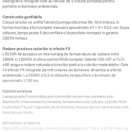
videografi si fotografi care au nevoie de o solutie portabila pentru
portrete si iluminare ambientala.
Constructie gonflabila
Corpul circular se umfla folosind pompa siliconica ML-S1A inclusa. In
forma montata, kitul complet masoara aproximativ 47 × 9 × 63,5 cm. Dupa
utilizare, lampa poate fi dezumflata si depozitata compact in geanta
CB256 inclusa.
Redare precisa a culorilor si efecte FX
LR150R Air acopera un interval larg de temperatura de culoare intre
1800K si 10000K si ofera control RGB complet. Valorile CRI ≈97 si TLCI
≈98 asigura redare naturala a tonurilor pielii si a culorilor materialelor. Cele
14 efecte FX integrate permit crearea de iluminare dinamica si efecte
ambientale. La 5600K si 0,5 m distanta, lampa ofera o iluminare de
aproximativ 1760 lux.
Control wireless
Lampa poate fi controlata prin controller extern sau wireless prin
Bluetooth. Intensitatea luminoasa, temperatura de culoare, culorile RGB
si efectele FX pot fi ajustate de la distanta, inclusiv atunci cand lampa este
montata pe stativ.
Alimentare si baterie
Gripul BG-LC5A include o baterie litiu integrata de 7,26 V si 4750 mAh. La