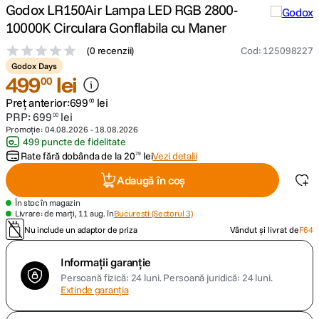
Godox LR150Air Lampa LED RGB 2800-
10000K Circulara Gonflabila cu Maner
canon sx740 hs
5
.
(
0 recenzii
)
Cod
:
125098227
lavaliera
6
.
Godox Days
499
lei
00
card memorie
7
.
Preț anterior:
699
lei
00
PRP:
699
lei
00
Promoție:
04.08.2026
-
18.08.2026
ulanzi
8
.
499 puncte de fidelitate
Rate fără dobânda de la
20
lei
Vezi detalii
79
insta 360
9
.
Adaugă în coș
godox
10
.
În stoc în magazin
Livrare: de marți, 11 aug. în
Bucuresti (Sectorul 3)
Nu include un adaptor de priza
Vândut și livrat de
F64
Informații garanție
Persoană fizică: 24 luni.
Persoană juridică: 24 luni.
Extinde garanția