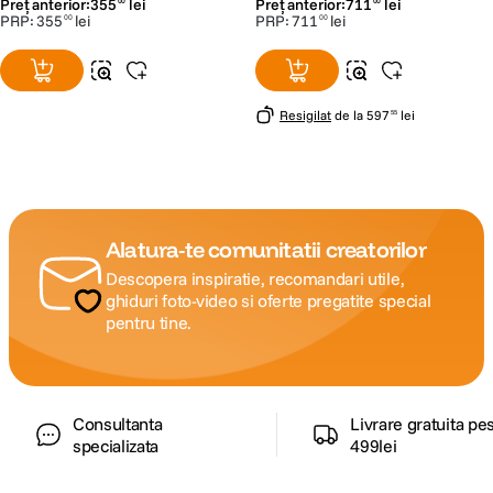
Preț anterior:
355
lei
Preț anterior:
711
lei
00
00
PRP:
355
lei
PRP:
711
lei
00
00
Resigilat
de la
597
lei
55
Alatura-te comunitatii creatorilor
Descopera inspiratie, recomandari utile,
ghiduri foto-video si oferte pregatite special
pentru tine.
Consultanta
Livrare gratuita pe
specializata
499lei