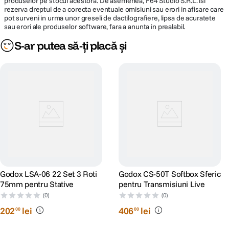
produselor pe stocul acestora. De asemenea, F64 Studio S.R.L. isi
rezerva dreptul de a corecta eventuale omisiuni sau erori in afisare care
pot surveni in urma unor greseli de dactilografiere, lipsa de acuratete
sau erori ale produselor software, fara a anunta in prealabil.
S-ar putea să-ți placă și
Godox LSA-06 22 Set 3 Roti
Godox CS-50T Softbox Sferic
75mm pentru Stative
pentru Transmisiuni Live
(0)
(0)
202
lei
406
lei
00
00