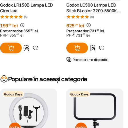
Godox LR150B Lampa LED
Godox LC500 Lampa LED
Circulara
Stick Bi-color 3200-5500K
CRI>95
(5)
(9)
199
lei
625
lei
00
00
Preț anterior:
355
lei
Preț anterior:
731
lei
00
00
PRP:
355
lei
PRP:
731
lei
00
00
Pachet promo disponibil
Populare în aceeași categorie
Godox Days
Godox Days