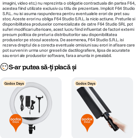
imagini, video etc.) nu reprezinta o obligatie contractuala din partea F64,
acestea fiind utilizate exclusiv cu titlu de prezentare. Implicit F64 Studio
S.R.L. nu isi asuma raspunderea pentru eventualele erori de pret sau
stoc. Aceste erori nu obliga F64 Studio S.R.L. la nicio actiune. Preturile si
disponibilitatea produselor comercializate de catre F64 Studio SRL pot
suferi modificari ulterioare, acest lucru fiind influentat de factori externi
precum politica de preturi a distribuitorilor sau disponibilitatea
produselor pe stocul acestora. De asemenea, F64 Studio S.R.L. isi
rezerva dreptul de a corecta eventuale omisiuni sau erori in afisare care
pot surveni in urma unor greseli de dactilografiere, lipsa de acuratete
sau erori ale produselor software, fara a anunta in prealabil.
S-ar putea să-ți placă și
Godox Days
Godox Days