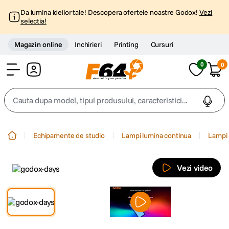
Da lumina ideilor tale! Descopera ofertele noastre Godox!
Vezi
selectia!
Magazin online
Inchirieri
Printing
Cursuri
0
0
Cont
Cauta dupa model, tipul produsului, caracteristici...
Top Cautari
Echipamente de studio
Lampi lumina continua
Lampi 
canon g7x
1
.
Vezi video
trepied
2
.
trepied telefon
3
.
peak design
4
.