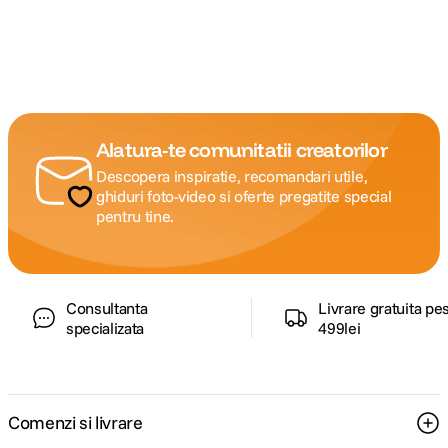
Alatura-te comunitatii creatorilor
Descopera inspiratie, recomandari utile,
ghiduri foto-video si oferte pregatite special
pentru tine.
Consultanta
Livrare gratuita pe
specializata
499lei
Comenzi si livrare