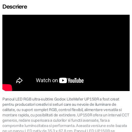
Descriere
canon sx740 hs
5
.
lavaliera
6
.
card memorie
7
.
dji mic mini
8
.
dji osmo
9
.
insta 360
10
.
Panoul LED RGB ultra-subtire Godox LiteWafer UP150R a fost creat
pentru producatori creativi si seturi care au nevoie de iluminare de
calitate, cu suport complet RGB, control flexibil, alimentare versatila si
montare rapida, cu posibilitati de extindere. UP150R ofera un interval CCT
generos, redare superioara a culorilor si functii avansate, fara a
compromite luminozitatea si performanta. Aceasta versiune este bazata
pe un panou LED nativ de 35,3 x 67,8 cm. Panoul LED UP150R se