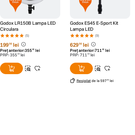
Godox LR150B Lampa LED
Godox ES45 E-Sport Kit
Circulara
Lampa LED
(5)
(9)
199
lei
629
lei
00
00
Preț anterior:
355
lei
Preț anterior:
711
lei
00
00
PRP:
355
lei
PRP:
711
lei
00
00
Resigilat
de la
597
lei
55