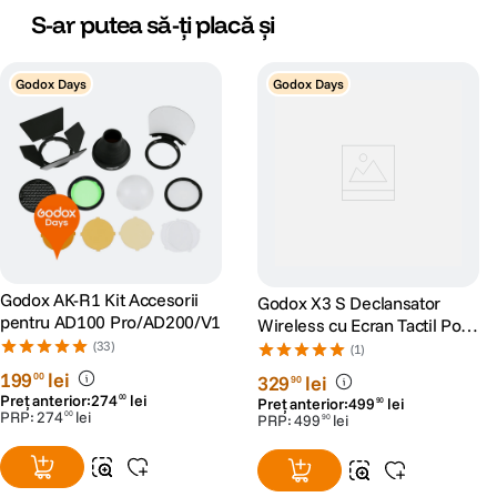
S-ar putea să-ți placă și
Godox Days
Godox Days
Godox AK-R1 Kit Accesorii
Godox X3 S Declansator
pentru AD100 Pro/AD200/V1
Wireless cu Ecran Tactil Port
USB-C pentru Sony
(33)
(1)
199
lei
00
329
lei
90
Preț anterior:
274
lei
00
Preț anterior:
499
lei
90
PRP:
274
lei
00
PRP:
499
lei
90