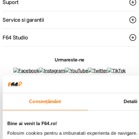
Suport
Service si garantii
F64 Studio
Urmareste-ne
Metode de plata
Consimțământ
Detalii
Comenzi si suport
+40 21 270 0050
Bine ai venit la F64.ro!
Program de lucru
Folosim cookies pentru a imbunatati experienta de navigare. P
09:00 - 21:00