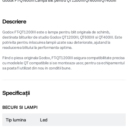
Godox FT-QT600III Lampa Blit pentru QT1200III/QT600III/QT400III
Descriere
Godox FT-QT1200III este o lampa pentru blit originala de schimb,
destinata bliturilor de studio Godox QT1200III, QT600III si QT400III. Este
potrivita pentru inlocuirea lampii uzate sau deteriorate, ajutand la
readucerea blitului la performanta optima.
Fiind o piesa originala Godox, FT-QT1200III asigura compatibilitate precisa
cu modelele QT compatibile si se monteaza usor, pentru ca echipamentul
sa poata fi utilizat din nou in conditii bune.
Specificații
BECURI SI LAMPI
Tip lumina
Led