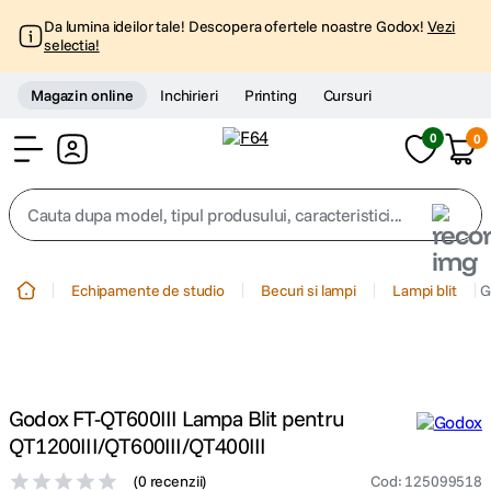
Da lumina ideilor tale! Descopera ofertele noastre Godox!
Vezi
selectia!
Magazin online
Inchirieri
Printing
Cursuri
0
0
Cont
Cauta dupa model, tipul produsului, caracteristici...
Top Cautari
Echipamente de studio
Becuri si lampi
Lampi blit
G
canon g7x
1
.
trepied
2
.
Godox FT-QT600III Lampa Blit pentru
trepied telefon
3
.
QT1200III/QT600III/QT400III
(
0 recenzii
)
Cod
:
125099518
peak design
4
.