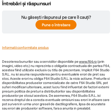
Întrebări și răspunsuri
Nu găsești răspunsul pe care îl cauți?
Pune o întrebare
Informatii conformitate produs
Descrierea bunurilor sau a serviciilor disponibile pe
www.f64.ro
(prin
imagini, video etc.) nu reprezinta o obligatie contractuala din partea F64,
acestea fiind utilizate exclusiv cu titlu de prezentare. Implicit F64 Studio
S.R.L. nu isi asuma raspunderea pentru eventualele erori de pret sau
stoc. Aceste erori nu obliga F64 Studio S.R.L. la nicio actiune. Preturile si
disponibilitatea produselor comercializate de catre F64 Studio SRL pot
suferi modificari ulterioare, acest lucru fiind influentat de factori externi
precum politica de preturi a distribuitorilor sau disponibilitatea
produselor pe stocul acestora. De asemenea, F64 Studio S.R.L. isi
rezerva dreptul de a corecta eventuale omisiuni sau erori in afisare care
pot surveni in urma unor greseli de dactilografiere, lipsa de acuratete
sau erori ale produselor software, fara a anunta in prealabil.