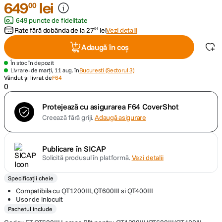
649
lei
00
649 puncte de fidelitate
canon sx740 hs
5
.
Rate fără dobânda de la
27
lei
Vezi detalii
04
lavaliera
6
.
Adaugă în coș
În stoc în depozit
card memorie
7
.
Livrare: de marți, 11 aug. în
Bucuresti (Sectorul 3)
Vândut și livrat de
F64
0
dji mic mini
8
.
Protejează cu asigurarea F64 CoverShot
dji osmo
9
.
Creează fără griji.
Adaugă asigurare
insta 360
10
.
Publicare în SICAP
Solicită produsul în platformă.
Vezi detalii
Specificații cheie
Compatibila cu QT1200III, QT600III si QT400III
Usor de inlocuit
Pachetul include