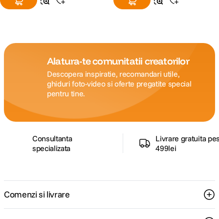
Alatura-te comunitatii creatorilor
Descopera inspiratie, recomandari utile,
ghiduri foto-video si oferte pregatite special
pentru tine.
Consultanta
Livrare gratuita pe
specializata
499lei
Comenzi si livrare