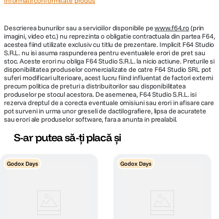
Informatii conformitate produs
Descrierea bunurilor sau a serviciilor disponibile pe
www.f64.ro
(prin
imagini, video etc.) nu reprezinta o obligatie contractuala din partea F64,
acestea fiind utilizate exclusiv cu titlu de prezentare. Implicit F64 Studio
S.R.L. nu isi asuma raspunderea pentru eventualele erori de pret sau
stoc. Aceste erori nu obliga F64 Studio S.R.L. la nicio actiune. Preturile si
disponibilitatea produselor comercializate de catre F64 Studio SRL pot
suferi modificari ulterioare, acest lucru fiind influentat de factori externi
precum politica de preturi a distribuitorilor sau disponibilitatea
produselor pe stocul acestora. De asemenea, F64 Studio S.R.L. isi
rezerva dreptul de a corecta eventuale omisiuni sau erori in afisare care
pot surveni in urma unor greseli de dactilografiere, lipsa de acuratete
sau erori ale produselor software, fara a anunta in prealabil.
S-ar putea să-ți placă și
Godox Days
Godox Days