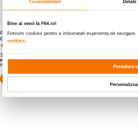
Consimțământ
Detalii
Bine ai venit la F64.ro!
Godox LR150B Lampa LED
Godox ES45 E-Sport Kit
Folosim cookies pentru a imbunatati experienta de navigare. P
Circulara
Lampa LED
cookies.
(5)
(9)
199
lei
629
lei
00
00
Preț anterior:
355
lei
Preț anterior:
711
lei
00
00
PRP:
355
lei
PRP:
711
lei
00
00
Permitere t
Personalizea
Resigilat
de la
597
lei
55
Alatura-te comunitatii creatorilor
Descopera inspiratie, recomandari utile,