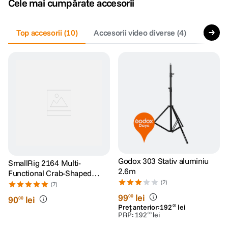
Cele mai cumpărate accesorii
canon sx740 hs
5
.
Top accesorii
(
10
)
Accesorii video diverse
(
4
)
Stative
lavaliera
6
.
card memorie
7
.
dji mic mini
8
.
dji osmo
9
.
insta 360
10
.
Godox 303 Stativ aluminiu
SmallRig 2164 Multi-
2.6m
Functional Crab-Shaped
Clamp with Ballhead Magic
(2)
(7)
Arm
99
lei
00
90
lei
00
Preț anterior:
192
lei
00
PRP:
192
lei
00