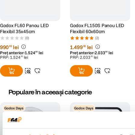
Godox FL60 Panou LED
Godox FL150S Panou LED
Flexibil 35x45cm
Flexibil 60x60cm
(0)
(2)
990
lei
1
.
499
lei
00
00
Preț anterior:
1
.
524
lei
Preț anterior:
2
.
033
lei
00
00
PRP:
1
.
524
lei
PRP:
2
.
033
lei
00
00
Populare în aceeași categorie
Godox Days
Godox Days