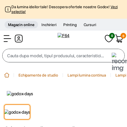
Da lumina ideilor tale! Descopera ofertele noastre Godox!
Vezi
selectia!
Magazin online
Inchirieri
Printing
Cursuri
0
0
Cont
Cauta dupa model, tipul produsului, caracteristici...
Top Cautari
Echipamente de studio
Lampi lumina continua
Lampi 
canon g7x
1
.
trepied
2
.
trepied telefon
3
.
peak design
4
.