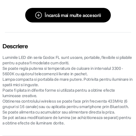
Încarcă mai multe accesorii
Descriere
Luminile LED din seria Godox FL sunt usoare, portabile, flexibile si pliabile
pentru a putea fi modelate cum doriti.
Se poate regla puterea si temperatura de culoare in intervalul 3300 -
5600K cu ajutorul telecomenzii livrate in pachet.
Lampa compacta si portabila de mare putere. Potrivita pentru iluminare in
spatii mici si inguste.
Poate fi pliata in diferite forme si utilizata pentru a obtine efecte
luminoase creative.
Obtinerea controlului wireless se poate face prin frecventa 433MHz (6
grupuri si 16 canale) sau cu aplicatia pentru smartphone prin Bluetooth.
Se poate alimenta cu acumulator sau alimentare directa la priza.
Se pot astasa modificatoare de lumina (se achizitioneaza separat) pentru
a obtine efecte de iluminare dorite.