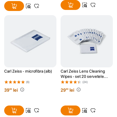
Carl Zeiss - microfibra (alb)
Carl Zeiss Lens Cleaning
Wipes - set 20 servetele
umede
(6)
(24)
39
lei
29
lei
90
90