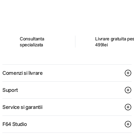
ghiduri foto-video si oferte pregatite special
pentru tine.
Consultanta
Livrare gratuita pe
specializata
499lei
Comenzi si livrare
Suport
Service si garantii
F64 Studio