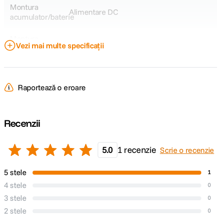
Montura
Alimentare DC
acumulator/baterie
Montura
Proprietar
Vezi mai multe specificații
accesorii
Raportează o eroare
Recenzii
5.0
1 recenzie
Scrie o recenzie
5 stele
1
4 stele
0
3 stele
0
2 stele
0