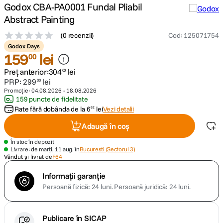
Godox CBA-PA0001 Fundal Pliabil
Abstract Painting
canon sx740 hs
5
.
(
0 recenzii
)
Cod
:
125071754
lavaliera
6
.
Godox Days
159
lei
00
sony fx
7
.
Preț anterior:
304
lei
00
PRP:
299
lei
00
Promoție:
04.08.2026
-
18.08.2026
card memorie
8
.
159 puncte de fidelitate
Rate fără dobânda de la
6
lei
Vezi detalii
62
dji mic mini
9
.
Adaugă în coș
dji osmo
10
.
În stoc în depozit
Livrare: de marți, 11 aug. în
Bucuresti (Sectorul 3)
Vândut și livrat de
F64
Informații garanție
Persoană fizică: 24 luni.
Persoană juridică: 24 luni.
Publicare în SICAP