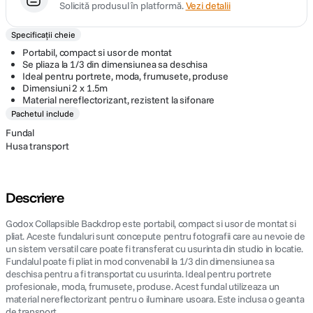
Solicită produsul în platformă.
Vezi detalii
Specificații cheie
Portabil, compact si usor de montat
Se pliaza la 1/3 din dimensiunea sa deschisa
Ideal pentru portrete, moda, frumusete, produse
Dimensiuni 2 x 1.5m
Material nereflectorizant, rezistent la sifonare
Pachetul include
Fundal
Husa transport
Descriere
Godox Collapsible Backdrop este portabil, compact si usor de montat si
pliat. Aceste fundaluri sunt concepute pentru fotografii care au nevoie de
un sistem versatil care poate fi transferat cu usurinta din studio in locatie.
Fundalul poate fi pliat in mod convenabil la 1/3 din dimensiunea sa
deschisa pentru a fi transportat cu usurinta. Ideal pentru portrete
profesionale, moda, frumusete, produse. Acest fundal utilizeaza un
material nereflectorizant pentru o iluminare usoara. Este inclusa o geanta
de transport.