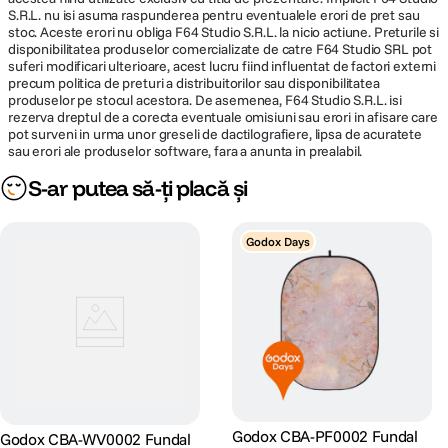
S.R.L. nu isi asuma raspunderea pentru eventualele erori de pret sau
stoc. Aceste erori nu obliga F64 Studio S.R.L. la nicio actiune. Preturile si
disponibilitatea produselor comercializate de catre F64 Studio SRL pot
suferi modificari ulterioare, acest lucru fiind influentat de factori externi
precum politica de preturi a distribuitorilor sau disponibilitatea
produselor pe stocul acestora. De asemenea, F64 Studio S.R.L. isi
rezerva dreptul de a corecta eventuale omisiuni sau erori in afisare care
pot surveni in urma unor greseli de dactilografiere, lipsa de acuratete
sau erori ale produselor software, fara a anunta in prealabil.
S-ar putea să-ți placă și
Godox Days
Godox CBA-PF0002 Fundal
Godox CBA-WV0002 Fundal