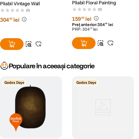
Pliabil Floral Painting
Pliabil Vintage Wall
(0)
(0)
159
lei
00
304
lei
00
Preț anterior:
304
lei
00
PRP:
304
lei
00
Populare în aceeași categorie
Godox Days
Godox Days