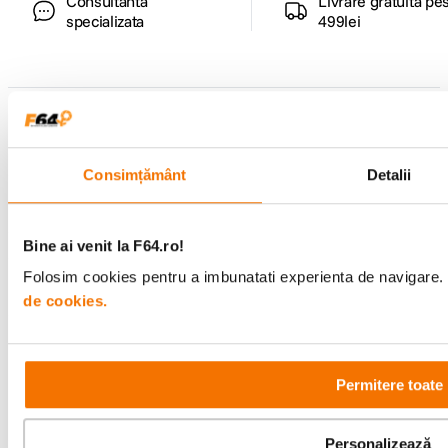
Consultanta
Livrare gratuita pe
specializata
499lei
Comenzi si livrare
Suport
Consimțământ
Detalii
Service si garantii
Bine ai venit la F64.ro!
Folosim cookies pentru a imbunatati experienta de navigare. P
F64 Studio
de cookies.
Urmareste-ne
Permitere toate
Personalizează