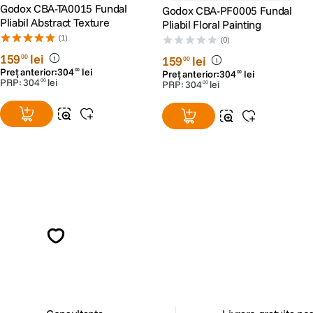
Godox CBA-TA0015 Fundal
Godox CBA-PF0005 Fundal
Pliabil Abstract Texture
Pliabil Floral Painting
(1)
(0)
159
lei
00
159
lei
00
Preț anterior:
304
lei
00
Preț anterior:
304
lei
00
PRP:
304
lei
00
PRP:
304
lei
00
Alatura-te comunitatii creatorilor
Descopera inspiratie, recomandari utile,
ghiduri foto-video si oferte pregatite special
pentru tine.