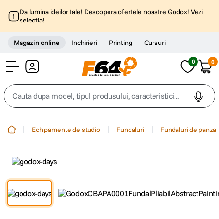
Da lumina ideilor tale! Descopera ofertele noastre Godox!
Vezi
selectia!
Magazin online
Inchirieri
Printing
Cursuri
0
0
Cont
Cauta dupa model, tipul produsului, caracteristici...
Top Cautari
Echipamente de studio
Fundaluri
Fundaluri de panza
canon g7x
1
.
trepied
2
.
trepied telefon
3
.
peak design
4
.