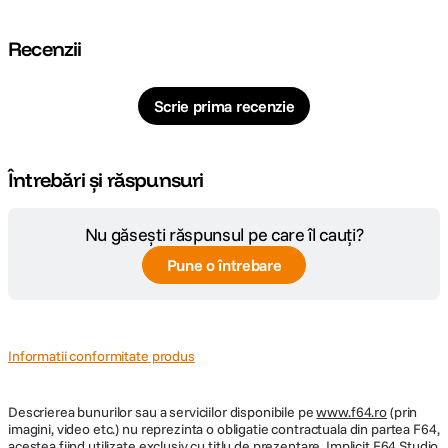
Recenzii
Scrie prima recenzie
Întrebări și răspunsuri
Nu găsești răspunsul pe care îl cauți?
Pune o întrebare
Informatii conformitate produs
Descrierea bunurilor sau a serviciilor disponibile pe
www.f64.ro
(prin
imagini, video etc.) nu reprezinta o obligatie contractuala din partea F64,
acestea fiind utilizate exclusiv cu titlu de prezentare. Implicit F64 Studio