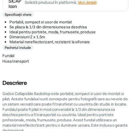
Solicită produsul în platformă.
Vezi detalii
Specificații cheie
Portabil, compact si usor de montat
Se pliaza la 1/3 din dimensiunea sa deschisa
Ideal pentru portrete, moda, frumusete, produse
Dimensiuni 2 x 1.5m
Material nereflectorizant, rezistent la sifonare
Pachetul include
Fundal
Husa transport
Descriere
Godox Collapsible Backdrop este portabil, compact si usor de montat si
pliat. Aceste fundaluri sunt concepute pentru fotografii care au nevoie de
un sistem versatil care poate fi transferat cu usurinta din studio in locatie.
Fundalul poate fi pliat in mod convenabil la 1/3 din dimensiunea sa
deschisa pentru a fi transportat cu usurinta. Ideal pentru portrete
profesionale, moda, frumusete, produse. Acest fundal utilizeaza un
material nereflectorizant pentru o iluminare usoara. Este inclusa o geanta
de transport.