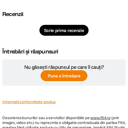
Recenzii
Scrie prima recenzie
Întrebări și răspunsuri
Nu găsești răspunsul pe care îl cauți?
Pune o întrebare
Informatii conformitate produs
Descrierea bunurilor sau a serviciilor disponibile pe
www.f64.ro
(prin
imagini, video etc.) nu reprezinta o obligatie contractuala din partea F64,
acestea fiind utilizate exclusiv cu titlu de prezentare. Implicit F64 Studio