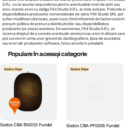
S.R.L. nu isi asuma raspunderea pentru eventualele erori de pret sau
stoc. Aceste erori nu obliga F64 Studio S.R.L. la nicio actiune. Preturile si
disponibilitatea produselor comercializate de catre F64 Studio SRL pot
suferi modificari ulterioare, acest lucru fiind influentat de factori externi
precum politica de preturi a distribuitorilor sau disponibilitatea
produselor pe stocul acestora. De asemenea, F64 Studio S.R.L. isi
rezerva dreptul de a corecta eventuale omisiuni sau erori in afisare care
pot surveni in urma unor greseli de dactilografiere, lipsa de acuratete
sau erori ale produselor software, fara a anunta in prealabil.
Populare în aceeași categorie
Godox Days
Godox Days
Godox CBA-TA0015 Fundal
Godox CBA-PF0005 Fundal