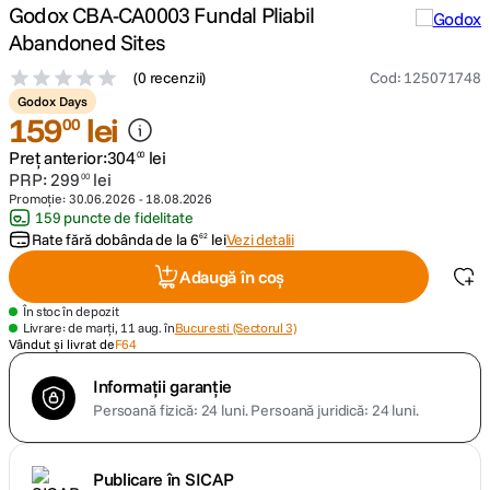
Godox CBA-CA0003 Fundal Pliabil
Abandoned Sites
canon sx740 hs
5
.
(
0 recenzii
)
Cod
:
125071748
lavaliera
6
.
Godox Days
159
lei
00
card memorie
7
.
Preț anterior:
304
lei
00
PRP:
299
lei
00
Promoție:
30.06.2026
-
18.08.2026
dji mic mini
8
.
159 puncte de fidelitate
Rate fără dobânda de la
6
lei
Vezi detalii
62
dji osmo
9
.
Adaugă în coș
insta 360
10
.
În stoc în depozit
Livrare: de marți, 11 aug. în
Bucuresti (Sectorul 3)
Vândut și livrat de
F64
Informații garanție
Persoană fizică: 24 luni.
Persoană juridică: 24 luni.
Publicare în SICAP