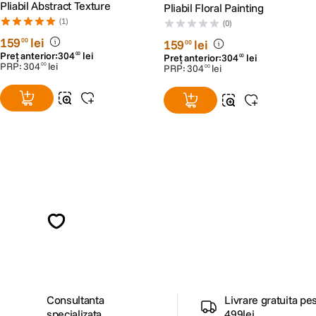
Pliabil Abstract Texture
Pliabil Floral Painting
(1)
(0)
159
lei
00
159
lei
00
Preț anterior:
304
lei
00
Preț anterior:
304
lei
00
PRP:
304
lei
00
PRP:
304
lei
00
Alatura-te comunitatii creatorilor
Descopera inspiratie, recomandari utile,
ghiduri foto-video si oferte pregatite special
pentru tine.
Consultanta
Livrare gratuita pe
specializata
499lei