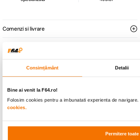
Comenzi si livrare
Suport
Service si garantii
Consimțământ
Detalii
F64 Studio
Bine ai venit la F64.ro!
Folosim cookies pentru a imbunatati experienta de navigare. P
Urmareste-ne
cookies.
Permitere toate
Metode de plata