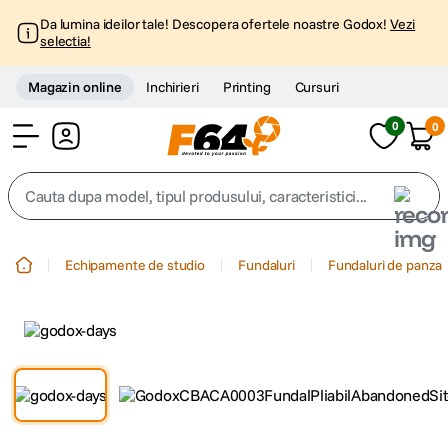
Da lumina ideilor tale! Descopera ofertele noastre Godox!
Vezi
selectia!
Magazin online
Inchirieri
Printing
Cursuri
0
0
Cont
Cauta dupa model, tipul produsului, caracteristici...
Top Cautari
Echipamente de studio
Fundaluri
Fundaluri de panza
canon g7x
1
.
trepied
2
.
trepied telefon
3
.
peak design
4
.