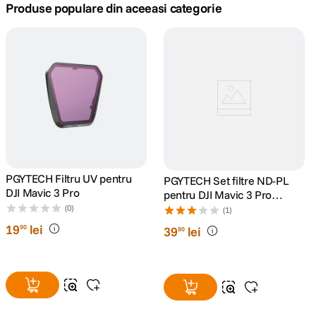
Produse populare din aceeasi categorie
canon sx740 hs
5
.
lavaliera
6
.
card memorie
7
.
ulanzi
8
.
insta 360
9
.
PGYTECH Filtru UV pentru
PGYTECH Set filtre ND-PL
DJI Mavic 3 Pro
pentru DJI Mavic 3 Pro
godox
10
.
(NDPL 8 16 32 64)
(0)
(1)
19
lei
90
39
lei
90