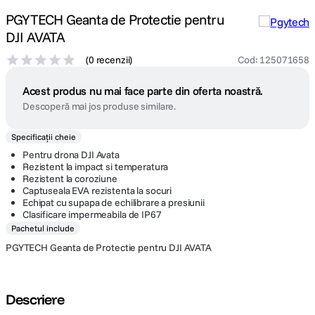
PGYTECH Geanta de Protectie pentru
DJI AVATA
(
0 recenzii
)
Cod
:
125071658
Acest produs nu mai face parte din oferta noastră.
Descoperă mai jos produse similare.
Specificații cheie
Pentru drona DJI Avata
Rezistent la impact si temperatura
Rezistent la coroziune
Captuseala EVA rezistenta la socuri
Echipat cu supapa de echilibrare a presiunii
Clasificare impermeabila de IP67
Pachetul include
PGYTECH Geanta de Protectie pentru DJI AVATA
Descriere