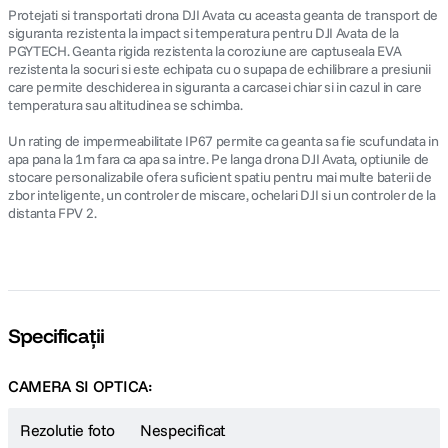
Protejati si transportati drona DJI Avata cu aceasta geanta de transport de
siguranta rezistenta la impact si temperatura pentru DJI Avata de la
PGYTECH. Geanta rigida rezistenta la coroziune are captuseala EVA
rezistenta la socuri si este echipata cu o supapa de echilibrare a presiunii
care permite deschiderea in siguranta a carcasei chiar si in cazul in care
temperatura sau altitudinea se schimba.
Un rating de impermeabilitate IP67 permite ca geanta sa fie scufundata in
apa pana la 1m fara ca apa sa intre. Pe langa drona DJI Avata, optiunile de
stocare personalizabile ofera suficient spatiu pentru mai multe baterii de
zbor inteligente, un controler de miscare, ochelari DJI si un controler de la
distanta FPV 2.
Specificații
CAMERA SI OPTICA:
Rezolutie foto
Nespecificat