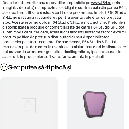
Descrierea bunurilor sau a serviciilor disponibile pe
www.f64.ro
(prin
imagini, video etc.) nu reprezinta o obligatie contractuala din partea F64,
acestea fiind utilizate exclusiv cu titlu de prezentare. Implicit F64 Studio
S.R.L. nu isi asuma raspunderea pentru eventualele erori de pret sau
stoc. Aceste erori nu obliga F64 Studio S.R.L. la nicio actiune. Preturile si
disponibilitatea produselor comercializate de catre F64 Studio SRL pot
suferi modificari ulterioare, acest lucru fiind influentat de factori externi
precum politica de preturi a distribuitorilor sau disponibilitatea
produselor pe stocul acestora. De asemenea, F64 Studio S.R.L. isi
rezerva dreptul de a corecta eventuale omisiuni sau erori in afisare care
pot surveni in urma unor greseli de dactilografiere, lipsa de acuratete
sau erori ale produselor software, fara a anunta in prealabil.
S-ar putea să-ți placă și