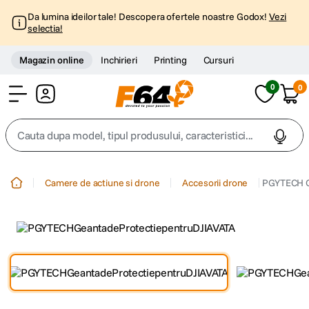
Da lumina ideilor tale! Descopera ofertele noastre Godox!
Vezi
selectia!
Magazin online
Inchirieri
Printing
Cursuri
0
0
Cont
Cauta dupa model, tipul produsului, caracteristici...
Top Cautari
Camere de actiune si drone
Accesorii drone
PGYTECH Ge
canon g7x
1
.
trepied
2
.
trepied telefon
3
.
peak design
4
.