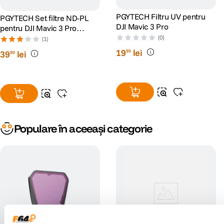
PGYTECH Filtru UV pentru
PGYTECH Set filtre ND-PL
DJI Mavic 3 Pro
pentru DJI Mavic 3 Pro
(NDPL 8 16 32 64)
(0)
(1)
19
lei
90
39
lei
90
Populare în aceeași categorie