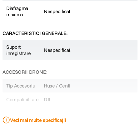
Diafragma
Nespecificat
maxima
CARACTERISTICI GENERALE:
Suport
Nespecificat
inregistrare
ACCESORII DRONE:
Tip Accesoriu
Huse / Genti
Compatibilitate
DJI
DETALII PRODUCATOR
Vezi mai multe specificații
Cod producator
P-36B-020