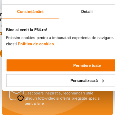
Consimțământ
Detalii
PGYTECH Filtru UV pentru
PGYTECH Set filtre ND-PL
DJI Mavic 3 Pro
pentru DJI Mavic 3 Pro
(NDPL 8 16 32 64)
(0)
(1)
Bine ai venit la F64.ro!
19
lei
90
39
lei
90
Folosim cookies pentru a imbunatati experienta de navigare. 
citesti
Politica de cookies.
Permitere toate
Personalizează
Alatura-te comunitatii creatorilor
Descopera inspiratie, recomandari utile,
ghiduri foto-video si oferte pregatite special
pentru tine.