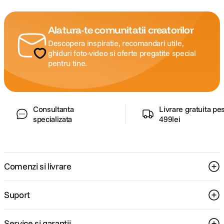
Alatura-te comunitatii creatorilor
Descopera inspiratie, recomandari utile,
ghiduri foto-video si oferte pregatite special
pentru tine.
Consultanta
Livrare gratuita pe
specializata
499lei
Comenzi si livrare
Suport
Service si garantii