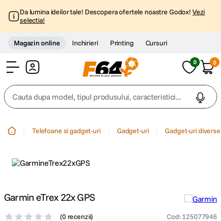
Da lumina ideilor tale! Descopera ofertele noastre Godox!
Vezi
selectia!
Magazin online
Inchirieri
Printing
Cursuri
0
0
Cont
Cauta dupa model, tipul produsului, caracteristici...
Top Cautari
Telefoane si gadget-uri
Gadget-uri
Gadget-uri diverse
canon g7x
1
.
trepied
2
.
trepied telefon
Garmin eTrex 22x GPS
3
.
(
0 recenzii
)
Cod
:
125077946
peak design
4
.