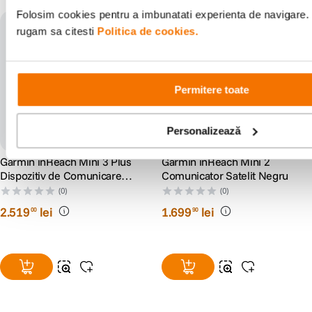
Folosim cookies pentru a imbunatati experienta de navigare. P
rugam sa citesti
Politica de cookies.
Permitere toate
Personalizează
Garmin inReach Mini 3 Plus
Garmin inReach Mini 2
Dispozitiv de Comunicare
Comunicator Satelit Negru
SOS prin Satelit cu
(0)
(0)
Mesagerie Foto si Vocala
2
.
519
lei
1
.
699
lei
00
90