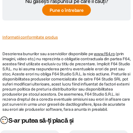
Nu găsești răspunsul pe care îl cauți?
Caracteristici Fizice si Performante
Pune o întrebare
Material lentila: Acrylic
Dimensiuni fizice: 5,4 x 10,3 x 3,3 cm
Greutate: 141,7 g (cu baterii)
Rezistenta la apa: IPX7
Tip afisaj: Ecran TFT transreflectiv de 2,2" cu 65K culori
Informatii conformitate produs
Dimensiune afisaj: 3,5 x 4,4 cm; 2,2" diag (5,6 cm)
Rezolutie afisaj: 240 x 320 pixeli
Baterie: 2 baterii AA (nu sunt incluse); se recomanda tipul NiMH sau cu
Descrierea bunurilor sau a serviciilor disponibile pe
www.f64.ro
(prin
litiu
imagini, video etc.) nu reprezinta o obligatie contractuala din partea F64,
Durata de viata a bateriei: 25 ore
acestea fiind utilizate exclusiv cu titlu de prezentare. Implicit F64 Studio
Memorie integrata: 8 GB
S.R.L. nu isi asuma raspunderea pentru eventualele erori de pret sau
Interfata: mini USB
stoc. Aceste erori nu obliga F64 Studio S.R.L. la nicio actiune. Preturile si
disponibilitatea produselor comercializate de catre F64 Studio SRL pot
Harti si Memorie
suferi modificari ulterioare, acest lucru fiind influentat de factori externi
Harti preincarcate: Da (TopoActive pentru Europa; rutabile)
precum politica de preturi a distribuitorilor sau disponibilitatea
Posibilitatea de a adauga harti: Da
produselor pe stocul acestora. De asemenea, F64 Studio S.R.L. isi
Harta de baza: Da
rezerva dreptul de a corecta eventuale omisiuni sau erori in afisare care
Automatic Routing (Turn by turn routing on roads): Da
pot surveni in urma unor greseli de dactilografiere, lipsa de acuratete
sau erori ale produselor software, fara a anunta in prealabil.
Segmente de harta: 3000
Include functii hidrografice detaliate (zone de coasta, maluri de
S-ar putea să-ți placă și
lacuri/rauri, mlastini si cursuri de apa perene si sezoniere): Da
Include puncte de interes care pot fi cautate (parcuri, campinguri, puncte
de belvedere pitoresti si locuri de picnic): Da