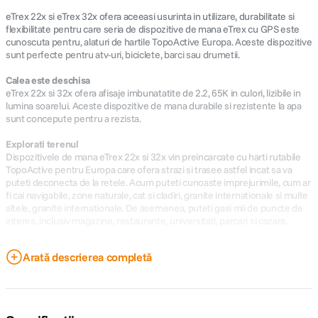
eTrex 22x si eTrex 32x ofera aceeasi usurinta in utilizare, durabilitate si
flexibilitate pentru care seria de dispozitive de mana eTrex cu GPS este
cunoscuta pentru, alaturi de hartile TopoActive Europa. Aceste dispozitive
sunt perfecte pentru atv-uri, biciclete, barci sau drumetii.
Calea este deschisa
eTrex 22x si 32x ofera afisaje imbunatatite de 2.2, 65K in culori, lizibile in
lumina soarelui. Aceste dispozitive de mana durabile si rezistente la apa
sunt concepute pentru a rezista.
Explorati terenul
Dispozitivele de mana eTrex 22x si 32x vin preincarcate cu harti rutabile
TopoActive pentru Europa care ofera strazi si trasee astfel incat sa va
puteti deconecta de la retele. Acum puteti cunoaste imprejurimile, cum ar
fi cai navigabile, zone naturale, cat si cladiri, granite internationale si multe
altele, granite internationale. De asemenea, puteti gasi mii de puncte de
interes, inclusiv magazine, restaurante, universitati, parcari si cazare.
Pastrati semnalul
Arată descrierea completă
Seria eTrex utilizeaza atat sistemele prin satelit cu GPS si GLONASS, astfel
incat receptorul are posibilitatea de a monitoriza in medii mult mai
provocatoare decat cele cu GPS. eTrex 32x adauga o busola cu 3 axe si un
altimetru barometric, ajutandu-va sa aflati cu usurinta unde va aflati.