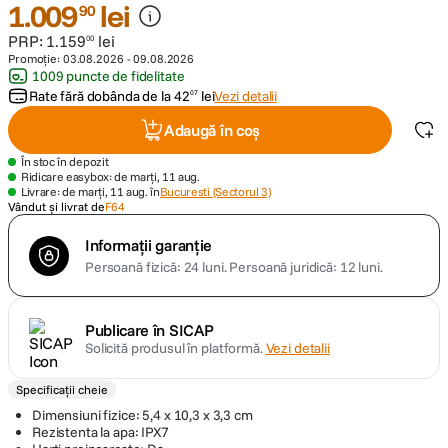
1
.
009
lei
90
PRP:
1
.
159
lei
canon sx740 hs
00
5
.
Promoție:
03.08.2026
-
09.08.2026
1009 puncte de fidelitate
lavaliera
6
.
Rate fără dobânda de la
42
lei
Vezi detalii
07
Adaugă în coș
card memorie
7
.
În stoc în depozit
Ridicare easybox: de marți, 11 aug.
dji mic mini
8
.
Livrare: de marți, 11 aug. în
Bucuresti (Sectorul 3)
Vândut și livrat de
F64
dji osmo
9
.
Informații garanție
Persoană fizică: 24 luni.
Persoană juridică: 12 luni.
insta 360
10
.
Publicare în SICAP
Solicită produsul în platformă.
Vezi detalii
Specificații cheie
Dimensiuni fizice: 5,4 x 10,3 x 3,3 cm
Rezistenta la apa: IPX7