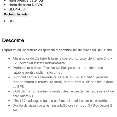
Harti preincarcate: Da
Harta de baza: DaGPS
GLONASS
Pachetul include
GPS
Descriere
Explorati cu incredere cu ajutorul dispozitivului de mana cu GPS fiabil
Afisaj color de 2.2 lizibil la lumina soarelui cu pixeli de afisare 240 x
320 pentru lizibilitate imbunatatita
Preincarcat cu harti TopoActive Europa cu drumuri si trasee
rutabile pentru ciclism si drumetii
Suportul pentru sistemele cu sateliti GPS si GLONASS permite
monitorizarea in mai multe medii, comparativ cu dispozitivele doar
cu GPS
8 GB de memorie interna pentru descarcari de harti plus un slot de
card microSD
eTrex 32x adauga o busola pe 3 axe si un altimetru barometric
Durata de viata a bateriei: pana la 25 ore in modul GPS cu baterii 2
AA