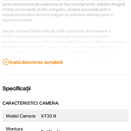
sa se concentreze pe subiectele lor fara a compromite calitatea imaginii,
in timp ce simularile de film integrate, retetele personalizabile si
ecosistemul extins X-mount asigura un potential nelimitat pentru
expresie artistica.
Senzor X-Trans CMOS 4 de 26.1 MP si procesor X-Processor 5
X-T30 III imbunatateste performanta generatiei anterioare prin
combinarea senzorului APS-C X-Trans CMOS 4 de 26.1 MP cu procesorul
de imagine X-Processor 5. Acest sistem premium ofera imbunatatiri
semnificative in viteza, focalizare si capabilitati video. Rezolutia video
maxima creste de la DCI 4K la 6.2K in format 3:2, folosind intreaga
Arată descrierea completă
suprafata a senzorului de 6240 x 4160 pixeli, in timp ce functiile Portrait
Enhancer si stabilizarea digitala avansata asigura un aspect profesional al
materialelor. X-Processor 5 permite de asemenea un sistem de autofocus
imbunatatit, bazat pe inteligenta artificiala, care identifica si urmareste
automat o gama larga de subiecte in miscare – de la persoane si animale
Specificații
pana la vehicule si alte obiecte.
Fotografii uimitoare
CARACTERISTICI CAMERA:
Compacta, bine echilibrata si usor de utilizat, FUJIFILM X-T30 III este
camera perfecta pentru captarea amintirilor zilnice. Posibilitatea de a salva
Model Camera
X-T30 III
setari si stiluri personalizate permite gasirea unui echilibru ideal intre
calitatea imaginii direct din camera si flexibilitatea necesara pentru
editarea ulterioara.Formate foto: RAW (RAF) 14-bit, HEIF 4:2:2 10-bit, TIFF
Montura