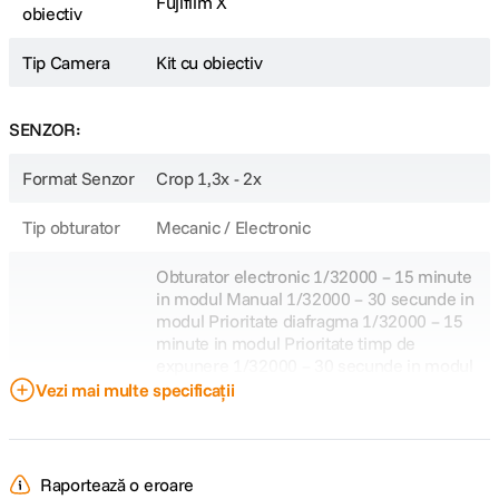
Fujifilm X
8-bit si JPEG
obiectiv
Rezolutii maxime: 6240 x 4160 (3:2), 6240 x 3512 (16:9), 4160 x
4160 (1:1)
Tip Camera
Kit cu obiectiv
Timp de expunere minim: 1/4000 s (mecanic), 1/32.000 s
(electronic)
Fotografiere in rafala: pana la 30 fps in format RAW necomprimat
SENZOR:
cu crop 1.25x
Blitz pop-up integrat, numar director 16.4 ft (ISO 100)
Format Senzor
Crop 1,3x - 2x
Expuneri lungi pana la 1 ora in modul bulb
Tip obturator
Mecanic / Electronic
Performante video versatile
Obturator electronic 1/32000 – 15 minute
Cu o capabilitate hibrida remarcabila, X-T30 III inregistreaza imagini video
extrem de clare la rezolutii 6.2K, UHD 4K, DCI 4K si Full HD in diverse
in modul Manual 1/32000 – 30 secunde in
formate si rate de date. Autofocusul continuu bazat pe AI asigura o
modul Prioritate diafragma 1/32000 – 15
urmarire precisa a subiectului chiar si in situatii dinamice.
minute in modul Prioritate timp de
expunere 1/32000 – 30 secunde in modul
Rezolutie 6.2K (6240 x 4160, 3:2) pana la 29.97 fps
Program Obturator electronic cu cortina
Vezi mai multe specificații
Rezolutii 4K DCI (4096 x 2160, 17:9) si UHD (3840 x 2160, 16:9)
frontala 1/4000 – 15 minute in modul
pana la 59.94 fps
Manual 1/4000 – 30 secunde in modul
Rezolutii Full HD (2048 x 1080, 17:9) si (1920 x 1080, 16:9) pana la
Viteze obturator
240 fps
Prioritate diafragma 1/4000 – 15 minute in
Inregistrare in formate H.265 si H.264 cu compresie Long GOP
modul Prioritate timp de expunere 1/4000
Raportează o eroare
Bitrate de pana la 200 Mb/s pentru claritate si acuratete