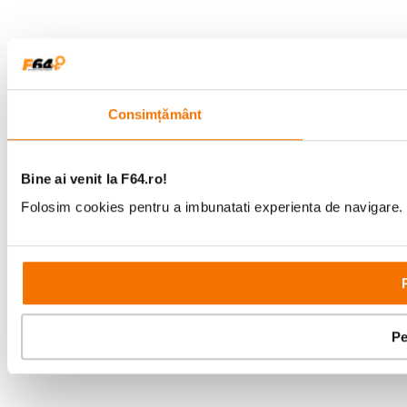
EVF OLED color de 0.39 inci, aproximativ
2.36 milioane puncte, acoperire a cadrului
de aproximativ 100% / Punct ocular:
aproximativ 17.5 mm (de la marginea
posterioara a ocularului camerei) /
Consimțământ
Vizor
Corectie dioptrica: -4 ~ +2m⁻¹ /
Magnificare: 0.62x cu obiectiv de 50 mm
(echivalent 35 mm) la infinit si dioptrie
setata la -1.0m⁻¹ / Unghi de vizualizare
Bine ai venit la F64.ro!
diagonal: aproximativ 31° (orizontal:
Folosim cookies pentru a imbunatati experienta de navigare. P
aproximativ 26°) / Senzor ocular integrat
Mod ecran tactil Mod fotografiere:
Fotografiere, AF, Zona de focalizare, Oprit,
Setare dublu-apasare (Pornit/Oprit),
Optiuni
Setare functie tactila (Pornit/Oprit), Zoom
vizualizare
tactil (Pornit/Oprit), Setare zona ecran
Pe
tactil pentru vizor (EVF) Mod redare:
Glisare, Ciupire pentru zoom in/out,
Dublu-apasare, Tragere