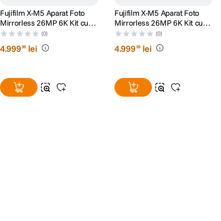
Conector hot-shoe pentru accesorii alimentate (microfon extern,
Fluorescent (Warm White), Incandescent,
Fujifilm X-M5 Aparat Foto
Fujifilm X-M5 Aparat Foto
blitz, transmitator)
Shade, Underwater
Mirrorless 26MP 6K Kit cu
Mirrorless 26MP 6K Kit cu
Conectivitate Wi-Fi 4 si Bluetooth 4.2 pentru partajare si control de
Obiectiv XC 15-45mm
Obiectiv XC 15-45mm Negru
pe dispozitive mobile
(0)
(0)
Setari mod AUTO AUTO, Portret, Portret
Port USB-C pentru alimentare si transfer de date, plus intrare
Argintiu
4
.
999
lei
4
.
999
lei
99
99
imbunatatit, Peisaj, Sport, Noapte, Noapte
microfon / telecomanda de 2.5 mm
(trepied), Focuri de artificii, Apus, Zapada,
Plaja, Subacvatic, Petrecere, Floare, Text
Mod simulare film PROVIA/Standard,
Velvia/Vivid, ASTIA/Soft, Classic Chrome,
REALA ACE, PRO Neg. Hi, PRO Neg. Std,
Classic Neg., Nostalgic Neg.,
ETERNA/Cinema, ETERNA BLEACH
Moduri
BYPASS, ACROS, ACROS + Filtru galben,
presetate
ACROS + Filtru rosu, ACROS + Filtru
(Scene)
verde, Alb-Negru, Alb-Negru + Filtru
galben, Alb-Negru + Filtru rosu, Alb-Negru
+ Filtru verde, Sepia Culoare
monocromatica Da Efect granulatie
Textura: PUTERNIC, SLAB, OPRIT
Dimensiune: MARE, MICA Efect Color
Chrome: INTENS, SLAB, OPRIT Color
Chrome Blue: INTENS, SLAB, OPRIT Nivel