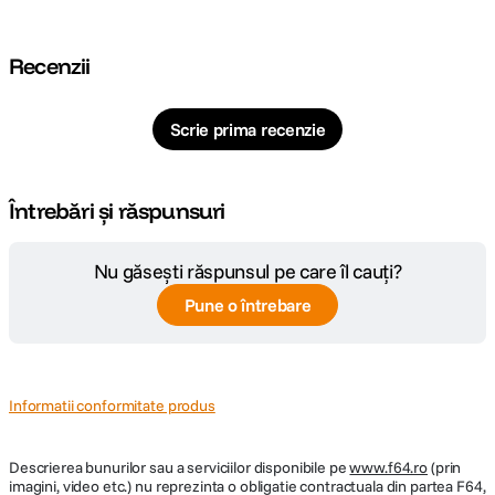
– 30 secunde in modul Program Obturator
exceptionala
mecanic 1/4000 – 15 minute in modul
Manual 1/4000 – 30 secunde in modul
Recenzii
Prioritate diafragma 1/4000 – 15 minute in
modul Prioritate timp de expunere 1/4000
Design atemporal
– 30 secunde in modul Program
Inspirata de siluetele camerelor SLR analog, X-T30 III imbina experienta
Scrie prima recenzie
clasica a fotografierii cu functionalitatea moderna. Rotitele fizice permit
control manual asupra vitezei obturatorului, compensarii expunerii si
simularii de film, oferind acces rapid la setari fara navigarea prin meniuri.
FOCUS:
Acest design ergonomic ii permite fotografului sa ramana concentrat
Întrebări și răspunsuri
asupra subiectului, folosind vizorul OLED de 2.36 milioane puncte pentru
Automat, Servo AF continuu, Focalizare
o compozitie precisa.
manuala, Servo AF unic, Urmarire subiect
Cand este nevoie de ajustari detaliate, ecranul LCD rabatabil de 3” (1.62
Mod focalizare
Nu găsești răspunsul pe care îl cauți?
(Auto, Animale, Pasari, Ochi, Persoane,
milioane puncte) afiseaza un meniu intuitiv cu control tactil complet,
oferind acces total la toate setarile foto si video. Compacta si eleganta, X-
Vehicule) Detectie de faza: 425 puncte
Pune o întrebare
T30 masoara doar 4.7 x 3.3 x 1.8 inchi si cantareste 11.6 oz, fiind ideala
pentru utilizare zilnica.
Focalizare
Auto si Manual Focus
OPTICA:
Informatii conformitate produs
FUJIFILM XC 13-33mm f/3.5-6.3 Distanta
Descrierea bunurilor sau a serviciilor disponibile pe
www.f64.ro
(prin
focala: 13–33 mm (echivalent 35 mm: 20–
imagini, video etc.) nu reprezinta o obligatie contractuala din partea F64,