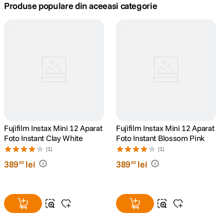
Produse populare din aceeasi categorie
canon sx740 hs
5
.
lavaliera
6
.
card memorie
7
.
dji mic mini
8
.
dji osmo
9
.
Fujifilm Instax Mini 12 Aparat
Fujifilm Instax Mini 12 Aparat
Foto Instant Clay White
Foto Instant Blossom Pink
insta 360
10
.
(1)
(1)
389
lei
389
lei
00
00