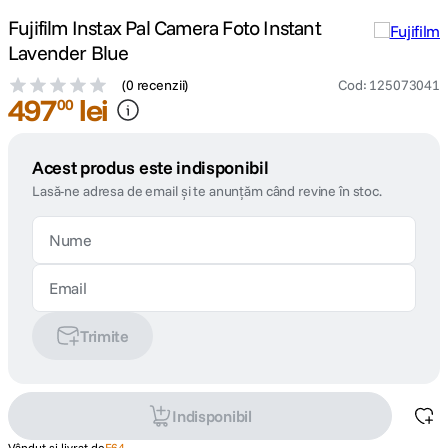
Fujifilm Instax Pal Camera Foto Instant
Lavender Blue
(
0 recenzii
)
Cod
:
125073041
497
lei
00
Acest produs este indisponibil
Lasă-ne adresa de email și te anunțăm când revine în stoc.
Trimite
Indisponibil
Vândut și livrat de
F64