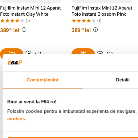
Fujifilm Instax Mini 12 Aparat
Fujifilm Instax Mini 12 Aparat
Foto Instant Clay White
Foto Instant Blossom Pink
(1)
(1)
389
lei
389
lei
00
00
Consimțământ
Detalii
Alatura-te comunitatii creatorilor
Descopera inspiratie, recomandari utile,
Bine ai venit la F64.ro!
ghiduri foto-video si oferte pregatite special
Folosim cookies pentru a imbunatati experienta de navigare. P
pentru tine.
cookies.