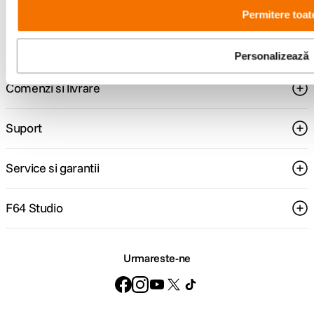
Consultanta
Livrare gratuita pe
Permitere toat
specializata
499lei
Personalizează
Comenzi si livrare
Suport
Service si garantii
F64 Studio
Urmareste-ne