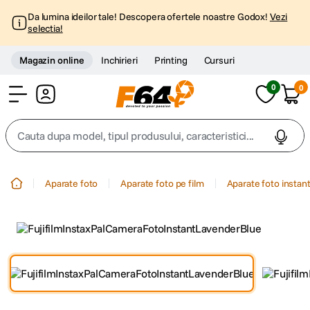
Da lumina ideilor tale! Descopera ofertele noastre Godox!
Vezi
selectia!
Magazin online
Inchirieri
Printing
Cursuri
0
0
Cont
Cauta dupa model, tipul produsului, caracteristici...
Top Cautari
Aparate foto
Aparate foto pe film
Aparate foto instan
canon g7x
1
.
trepied
2
.
trepied telefon
3
.
peak design
4
.