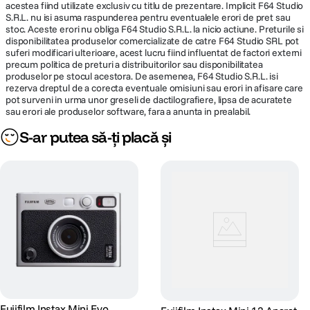
acestea fiind utilizate exclusiv cu titlu de prezentare. Implicit F64 Studio
S.R.L. nu isi asuma raspunderea pentru eventualele erori de pret sau
Model
stoc. Aceste erori nu obliga F64 Studio S.R.L. la nicio actiune. Preturile si
acumulator
Acumulator incorporat
disponibilitatea produselor comercializate de catre F64 Studio SRL pot
compatibil
suferi modificari ulterioare, acest lucru fiind influentat de factori externi
precum politica de preturi a distribuitorilor sau disponibilitatea
produselor pe stocul acestora. De asemenea, F64 Studio S.R.L. isi
Culoare Camera
Albastru
rezerva dreptul de a corecta eventuale omisiuni sau erori in afisare care
pot surveni in urma unor greseli de dactilografiere, lipsa de acuratete
sau erori ale produselor software, fara a anunta in prealabil.
DIMENSIUNE / GREUTATE:
S-ar putea să-ți placă și
Dimensiuni
42.3 x 44.4 x 43 mm
Greutate
41 g
Fujifilm Instax Mini Evo