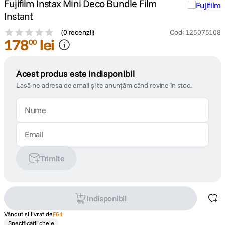
Fujifilm Instax Mini Deco Bundle Film
Instant
(
0 recenzii
)
Cod
:
125075108
178
lei
00
Acest produs este indisponibil
Lasă-ne adresa de email și te anunțăm când revine în stoc.
Trimite
Indisponibil
Vândut și livrat de
F64
Specificații cheie