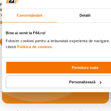
Fujifilm Instax Mini - film
Fujifilm Instax Square Film
instant 2x10 bucati
Foto 20 bucati (2x10)
(70)
(16)
Consimțământ
Detalii
99
lei
99
lei
00
00
Bine ai venit la F64.ro!
Folosim cookies pentru a imbunatati experienta de navigare. 
citesti
Politica de cookies.
Permitere toate
Alatura-te comunitatii creatorilor
Descopera inspiratie, recomandari utile,
Personalizează
ghiduri foto-video si oferte pregatite special
pentru tine.