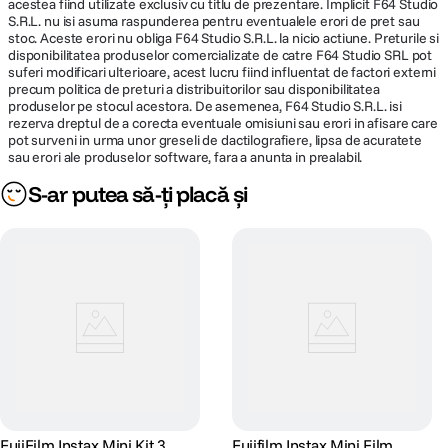
acestea fiind utilizate exclusiv cu titlu de prezentare. Implicit F64 Studio
S.R.L. nu isi asuma raspunderea pentru eventualele erori de pret sau
stoc. Aceste erori nu obliga F64 Studio S.R.L. la nicio actiune. Preturile si
disponibilitatea produselor comercializate de catre F64 Studio SRL pot
suferi modificari ulterioare, acest lucru fiind influentat de factori externi
precum politica de preturi a distribuitorilor sau disponibilitatea
produselor pe stocul acestora. De asemenea, F64 Studio S.R.L. isi
rezerva dreptul de a corecta eventuale omisiuni sau erori in afisare care
pot surveni in urma unor greseli de dactilografiere, lipsa de acuratete
sau erori ale produselor software, fara a anunta in prealabil.
S-ar putea să-ți placă și
FujiFilm Instax Mini Kit 3
Fujifilm Instax Mini Film