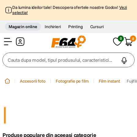
Da lumina ideilor tale! Descopera ofertele noastre Godox!
Vezi
selectia!
Magazin online
Inchirieri
Printing
Cursuri
0
0
Cont
Cauta dupa model, tipul produsului, caracteristici...
Top Cautari
Accesorii foto
Fotografie pe film
Film instant
Fujif
canon g7x
1
.
trepied
2
.
trepied telefon
3
.
Produse populare din aceeasi categorie
peak design
4
.