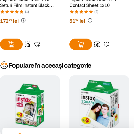
Seturi Film Instant Black
Contact Sheet 1x10
Frame, Blue Marble si
(1)
(2)
Monochrome
172
lei
51
lei
00
00
Populare în aceeași categorie