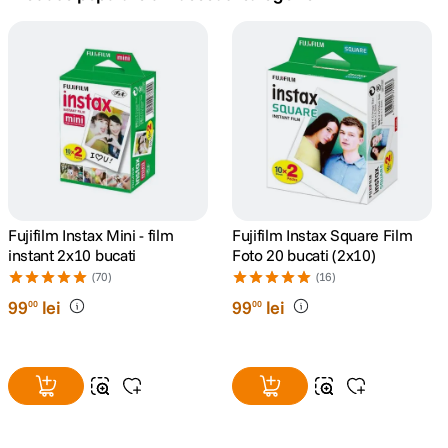
canon sx740 hs
5
.
lavaliera
6
.
card memorie
7
.
ulanzi
8
.
insta 360
Fujifilm Instax Mini - film
Fujifilm Instax Square Film
9
.
instant 2x10 bucati
Foto 20 bucati (2x10)
(70)
(16)
godox
10
.
99
lei
99
lei
00
00