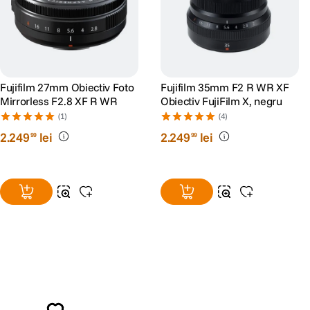
Fujifilm 27mm Obiectiv Foto
Fujifilm 35mm F2 R WR XF
Mirrorless F2.8 XF R WR
Obiectiv FujiFilm X, negru
(1)
(4)
2
.
249
lei
2
.
249
lei
99
99
Alatura-te comunitatii creatorilor
Descopera inspiratie, recomandari utile,