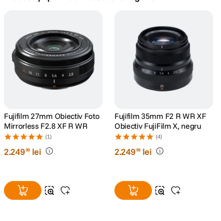
canon sx740 hs
5
.
lavaliera
6
.
sony fx
7
.
card memorie
8
.
dji mic mini
Fujifilm 27mm Obiectiv Foto
Fujifilm 35mm F2 R WR XF
9
.
Mirrorless F2.8 XF R WR
Obiectiv FujiFilm X, negru
(1)
(4)
dji osmo
10
.
2
.
249
lei
2
.
249
lei
99
99