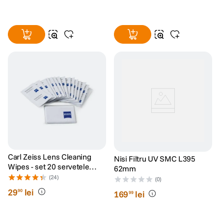
Carl Zeiss Lens Cleaning
Nisi Filtru UV SMC L395
Wipes - set 20 servetele
62mm
umede
(24)
(0)
29
lei
90
169
lei
99