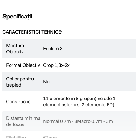
detalii si cu un contrast excelent.
Specificații
 Autofocalizare rapida si silentionasa
CARACTERISTICI TEHNICE:
 Bokeh deosebit
Montura
Fujifilm X
Obiectiv
Fujifilm FUJINON XF 56mm f/1.2 R
este obiectiv foarte luminos avand o
diafragma cu o deschidere f/1.2 - ideal atat pentru fotografierea in conditii
Format Obiectiv
Crop 1,3x-2x
de iluminare slaba, cat si pentru situatiile in care se doreste o buna
separare a subiectului de fundal.
Colier pentru
Nu
trepied
11 elemente in 8 grupuri(include 1
Constructie
element asferic si 2 elemente ED)
Distanta minima
Normal 0.7m - 8Macro 0.7m - 3m
de focus
Filet filtru
62mm