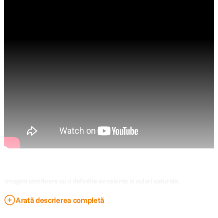
 Imagini uimitoare cu o definitie excelenta si culori saturate.
Arată descrierea completă
Fujifilm FUJINON XF 56mm f/1.2 R dispune de o optica excelenta,
elementele asferice si tratamente multistrat ce ofera imagini bogate in