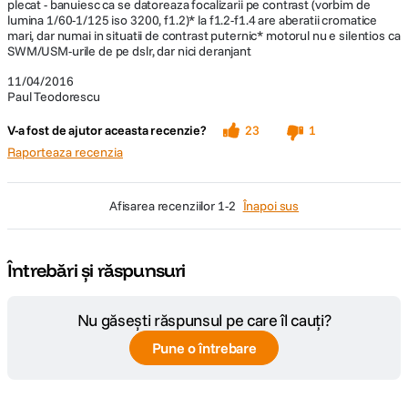
plecat - banuiesc ca se datoreaza focalizarii pe contrast (vorbim de
lumina 1/60-1/125 iso 3200, f1.2)* la f1.2-f1.4 are aberatii cromatice
mari, dar numai in situatii de contrast puternic* motorul nu e silentios ca
SWM/USM-urile de pe dslr, dar nici deranjant
11/04/2016
Paul Teodorescu
V-a fost de ajutor aceasta recenzie?
23
1
Raporteaza recenzia
afisarea recenziilor
1-2
Înapoi sus
Întrebări și răspunsuri
Nu găsești răspunsul pe care îl cauți?
Pune o întrebare