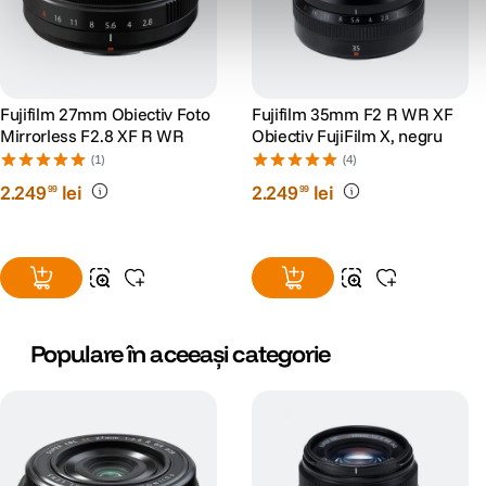
Fujifilm 27mm Obiectiv Foto
Fujifilm 35mm F2 R WR XF
Mirrorless F2.8 XF R WR
Obiectiv FujiFilm X, negru
(1)
(4)
2
.
249
lei
2
.
249
lei
99
99
Populare în aceeași categorie