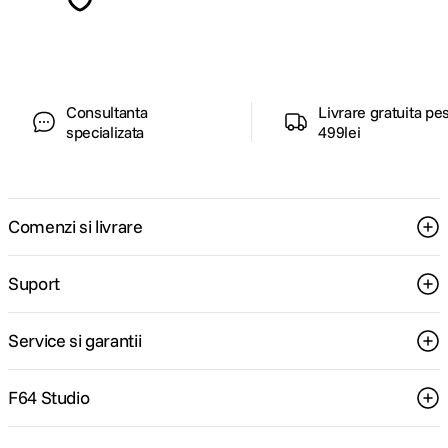
ghiduri foto-video si oferte pregatite special
pentru tine.
Consultanta
Livrare gratuita pe
specializata
499lei
Comenzi si livrare
Suport
Service si garantii
F64 Studio