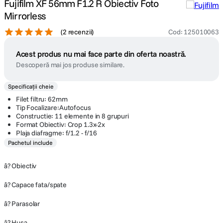
Fujifilm XF 56mm F1.2 R Obiectiv Foto
Mirrorless
(
2 recenzii
)
Cod
:
125010063
Acest produs nu mai face parte din oferta noastră.
Descoperă mai jos produse similare.
Specificații cheie
Filet filtru: 62mm
Tip Focalizare:Autofocus
Constructie: 11 elemente in 8 grupuri
Format Obiectiv: Crop 1.3x-2x
Plaja diafragme: f/1.2 - f/16
Pachetul include
â? Obiectiv
â? Capace fata/spate
â? Parasolar
â? Husa