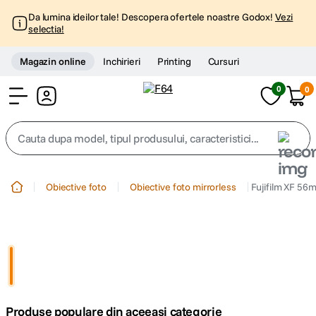
Da lumina ideilor tale! Descopera ofertele noastre Godox!
Vezi
selectia!
Magazin online
Inchirieri
Printing
Cursuri
0
0
Cont
Cauta dupa model, tipul produsului, caracteristici...
Top Cautari
Obiective foto
Obiective foto mirrorless
Fujifilm XF 56m
canon g7x
1
.
trepied
2
.
trepied telefon
3
.
Produse populare din aceeasi categorie
peak design
4
.