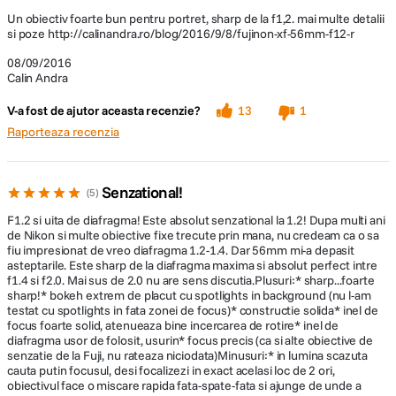
Cod producator
16418649
Un obiectiv foarte bun pentru portret, sharp de la f1,2. mai multe detalii
si poze http://calinandra.ro/blog/2016/9/8/fujinon-xf-56mm-f12-r
08/09/2016
Calin Andra
V-a fost de ajutor aceasta recenzie?
13
1
Raporteaza recenzia
Senzational!
5
F1.2 si uita de diafragma! Este absolut senzational la 1.2! Dupa multi ani
de Nikon si multe obiective fixe trecute prin mana, nu credeam ca o sa
fiu impresionat de vreo diafragma 1.2-1.4. Dar 56mm mi-a depasit
asteptarile. Este sharp de la diafragma maxima si absolut perfect intre
f1.4 si f2.0. Mai sus de 2.0 nu are sens discutia.Plusuri:* sharp...foarte
sharp!* bokeh extrem de placut cu spotlights in background (nu l-am
testat cu spotlights in fata zonei de focus)* constructie solida* inel de
focus foarte solid, atenueaza bine incercarea de rotire* inel de
diafragma usor de folosit, usurin* focus precis (ca si alte obiective de
senzatie de la Fuji, nu rateaza niciodata)Minusuri:* in lumina scazuta
cauta putin focusul, desi focalizezi in exact acelasi loc de 2 ori,
obiectivul face o miscare rapida fata-spate-fata si ajunge de unde a