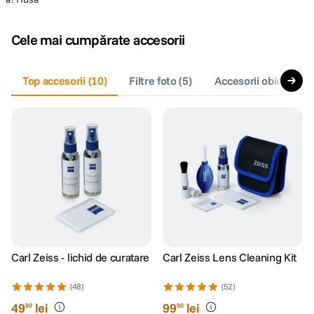
Cele mai cumpărate accesorii
Top accesorii
(
10
)
Filtre foto
(
5
)
Accesorii obiective f
Carl Zeiss - lichid de curatare
Carl Zeiss Lens Cleaning Kit
(48)
(52)
49
lei
99
lei
90
90