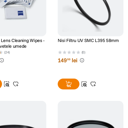
s Lens Cleaning Wipes -
Nisi Filtru UV SMC L395 58mm
rvetele umede
(24)
(0)
149
lei
99