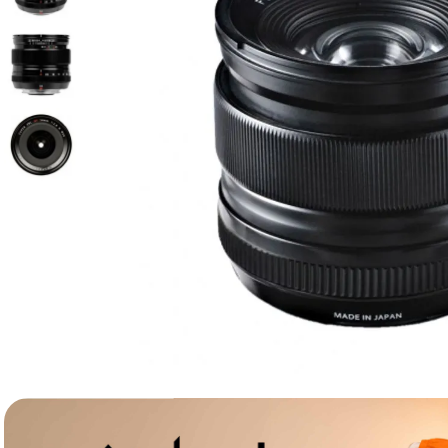
lavaliera
6
.
sony fx
7
.
card memorie
8
.
dji mic mini
9
.
dji osmo
10
.