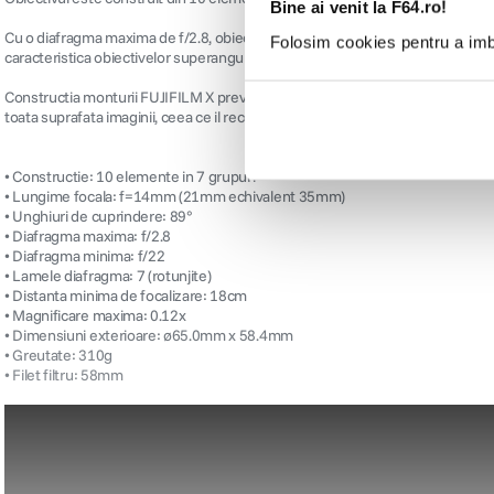
Bine ai venit la F64.ro!
Cu o diafragma maxima de f/2.8, obiectivul este potrivit situatiilor de lumi
Folosim cookies pentru a imbu
caracteristica obiectivelor superangulare. Pe partea superioara este inscripti
Constructia monturii FUJIFILM X previne vignetarea si pastreaza astfel luminozi
toata suprafata imaginii, ceea ce il recomanda pentru fotografia de peisaj.
• Constructie: 10 elemente in 7 grupuri
• Lungime focala: f=14mm (21mm echivalent 35mm)
• Unghiuri de cuprindere: 89°
• Diafragma maxima: f/2.8
• Diafragma minima: f/22
• Lamele diafragma: 7 (rotunjite)
• Distanta minima de focalizare: 18cm
• Magnificare maxima: 0.12x
• Dimensiuni exterioare: ø65.0mm x 58.4mm
• Greutate: 310g
• Filet filtru: 58mm