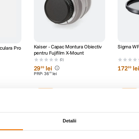
Kaiser - Capac Montura Obiectiv
Sigma WR
rculara Pro
pentru Fujifilm X-Mount
(0)
29
lei
172
le
99
99
PRP:
36
lei
00
Detalii
 elemente “extra low dispersion” si o diafragma cu 7 lamele rotunjite.