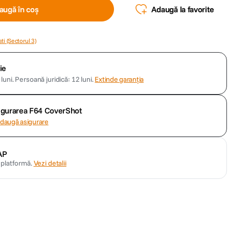
augă în coș
Adaugă la favorite
ti (Sectorul 3)
ie
luni.
Persoană juridică: 12 luni.
Extinde garanția
sigurarea F64 CoverShot
daugă asigurare
AP
n platformă.
Vezi detalii