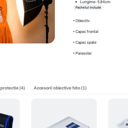
Lungime: 5.84cm
Pachetul include
• Obiectiv
• Capac frontal
• Capac spate
• Parasolar
 protectie
(
4
)
Accesorii obiective foto
(
1
)