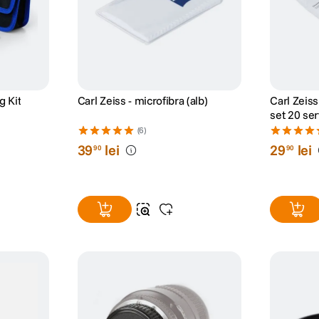
g Kit
Carl Zeiss - microfibra (alb)
Carl Zeis
set 20 se
(6)
39
lei
29
lei
90
90