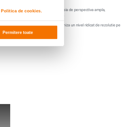
 cu fundal neclar in timp ce ofera impresia de perspectiva ampla,
i
Politica de cookies.
alizati inainte sa duceti camera la ochi.
unt controlate foarte bine, pentru a furniza un nivel ridicat de rezolutie pe
Permitere toate