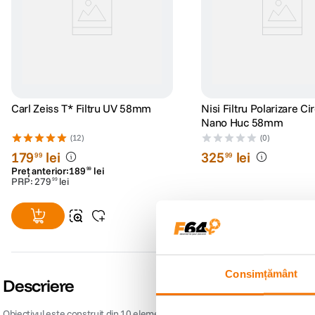
Carl Zeiss T* Filtru UV 58mm
Nisi Filtru Polarizare Ci
Nano Huc 58mm
(12)
(0)
179
lei
325
lei
99
99
Preț anterior:
189
lei
99
PRP:
279
lei
99
Consimțământ
Descriere
Obiectivul este construit din 10 elemente in 7 grupe, din care 2 asferice si 3