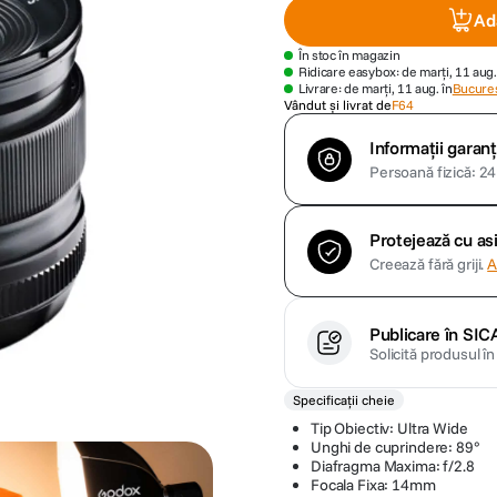
Ad
În stoc în magazin
Ridicare easybox: de marți, 11 aug.
Livrare: de marți, 11 aug. în
Bucures
Vândut și livrat de
F64
Informații garanț
Persoană fizică: 24 
Protejează cu a
Creează fără griji.
A
Publicare în SIC
Solicită produsul î
Specificații cheie
Tip Obiectiv: Ultra Wide
Unghi de cuprindere: 89°
Diafragma Maxima: f/2.8
Focala Fixa: 14mm