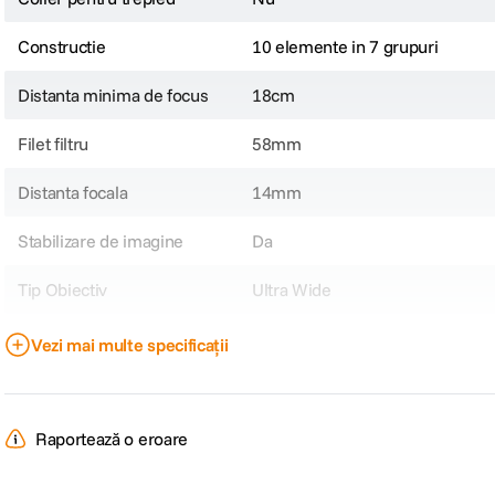
Constructie
10 elemente in 7 grupuri
Distanta minima de focus
18cm
Filet filtru
58mm
Distanta focala
14mm
Stabilizare de imagine
Da
Tip Obiectiv
Ultra Wide
Obiectiv Fix / Zoom
Fix
Vezi mai multe specificații
Focala Fixa
14mm
Unghi de cuprindere
89°
Raportează o eroare
Raport marire
0.12x