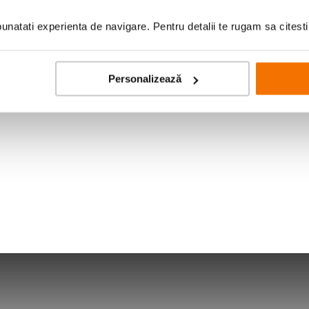
na scazuta. Distanta minima de focalizare de 18cm permite obtinerea de imagini
natati experienta de navigare. Pentru detalii te rugam sa citest
onata o scala de profunzime, foarte utila atunci cand sunteti deprins sa prefoc
tatea si detaliul in colturi. Distorsiunile de imagine si aberatiile cromatice s
Personalizează