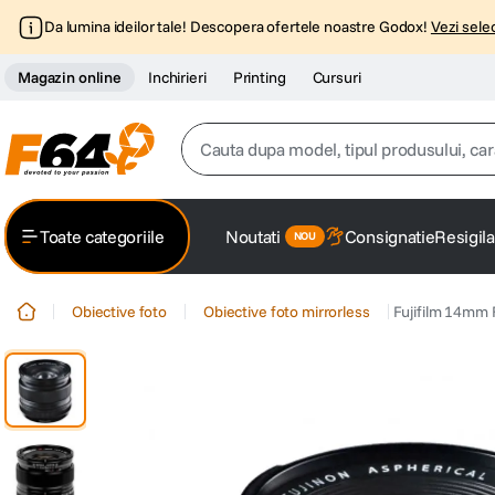
Da lumina ideilor tale! Descopera ofertele noastre Godox!
Vezi selec
Magazin online
Inchirieri
Printing
Cursuri
Cauta dupa model, tipul produsului, caracter
Top Cautari
Toate categoriile
Noutati
Consignatie
Resigila
canon g7x
1
.
Obiective foto
Obiective foto mirrorless
Fujifilm 14mm F
trepied
2
.
trepied telefon
3
.
peak design
4
.
canon sx740 hs
5
.