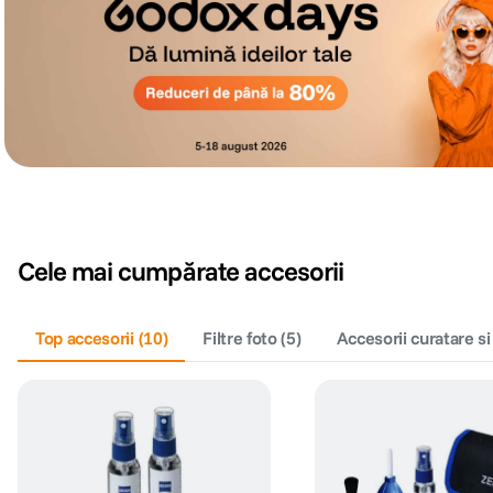
Cele mai cumpărate accesorii
Top accesorii
(
10
)
Filtre foto
(
5
)
Accesorii curatare si