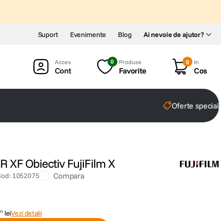
Suport
Evenimente
Blog
Ai nevoie de ajutor?
0
Produse
0
In
Cont
Favorite
Cos
Oferte special
R XF Obiectiv FujiFilm X
Compara
Cod
:
1052075
lei
Vezi detalii
83