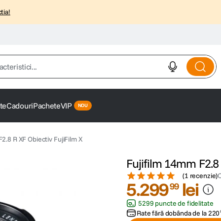
tia!
istici...
te
Cadouri
Pachete
VIP
2.8 R XF Obiectiv FujiFilm X
Fujifilm 14mm F2.8 
(
1 recenzie
)
5
.
299
lei
99
5299 puncte de fidelitate
Rate fără dobânda de la
220