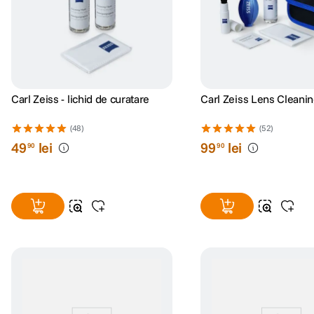
Carl Zeiss - lichid de curatare
Carl Zeiss Lens Cleanin
(48)
(52)
49
lei
99
lei
90
90