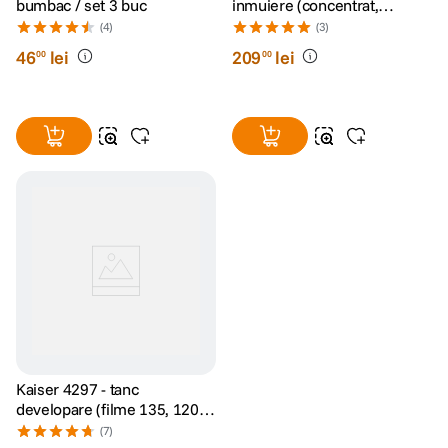
bumbac / set 3 buc
inmuiere (concentrat,
1000ml)
(4)
(3)
46
lei
209
lei
00
00
Kaiser 4297 - tanc
developare (filme 135, 120,
220)
(7)