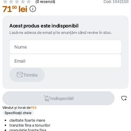
(
0 recenzii
)
Cod
:
1042150
71
lei
00
Acest produs este indisponibil
Lasă-ne adresa de email și te anunțăm când revine în stoc.
Trimite
Indisponibil
Vândut și livrat de
F64
Specificații cheie
claritate foarte mare
tranzitie fina a tonurilor
granulatie foarte fina