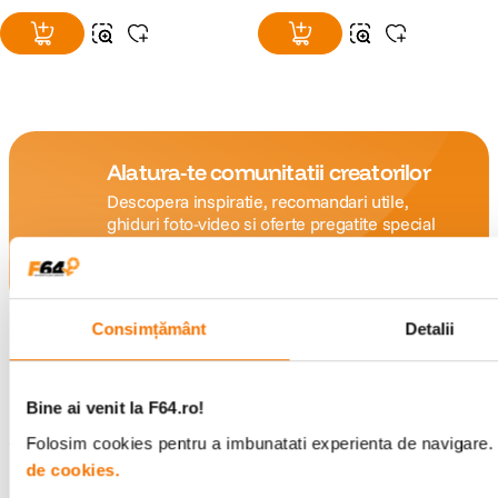
Alatura-te comunitatii creatorilor
Descopera inspiratie, recomandari utile,
ghiduri foto-video si oferte pregatite special
pentru tine.
Consimțământ
Detalii
Consultanta
Livrare gratuita pe
specializata
499lei
Bine ai venit la F64.ro!
Folosim cookies pentru a imbunatati experienta de navigare. P
de cookies.
Comenzi si livrare