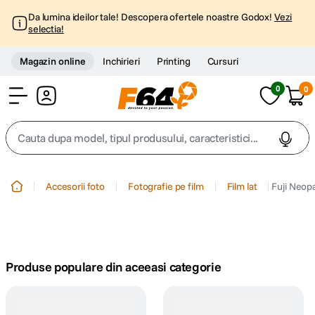
Da lumina ideilor tale! Descopera ofertele noastre Godox!
Vezi
selectia!
Magazin online
Inchirieri
Printing
Cursuri
0
0
Cont
Cauta dupa model, tipul produsului, caracteristici...
Top Cautari
Accesorii foto
Fotografie pe film
Film lat
Fuji Neopa
canon g7x
1
.
trepied
2
.
Produse populare din aceeasi categorie
trepied telefon
3
.
peak design
4
.