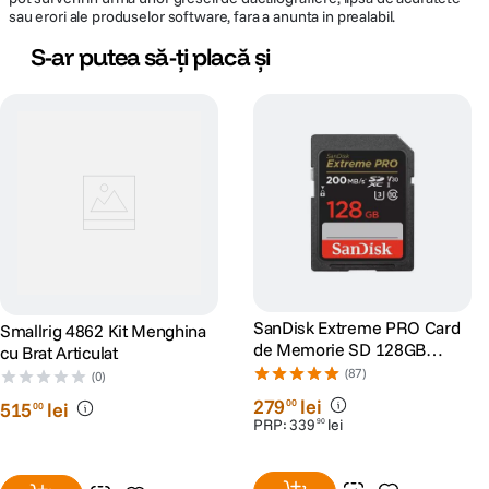
sau erori ale produselor software, fara a anunta in prealabil.
S-ar putea să-ți placă și
SanDisk Extreme PRO Card
Smallrig 4862 Kit Menghina
de Memorie SD 128GB
cu Brat Articulat
SDXC UHS-I Class 10 U3 V30
(87)
(0)
+ 2 Ani RescuePRO Deluxe
279
lei
00
515
lei
00
PRP:
339
lei
90