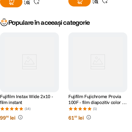
Populare în aceeași categorie
Fujifilm Instax Wide 2x10 -
Fujifilm Fujichrome Provia
film instant
100F - film diapozitiv color lat
(ISO 100, 120) 1 BUC
(14)
(1)
99
lei
61
lei
90
00