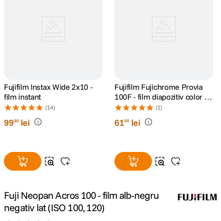
canon sx740 hs
5
.
lavaliera
6
.
sony fx
7
.
Fujifilm Instax Wide 2x10 -
Fujifilm Fujichrome Provia
card memorie
8
.
film instant
100F - film diapozitiv color lat
(ISO 100, 120) 1 BUC
(14)
(1)
dji mic mini
9
.
99
lei
61
lei
90
00
dji osmo
10
.
Fuji Neopan Acros 100 - film alb-negru
negativ lat (ISO 100, 120)