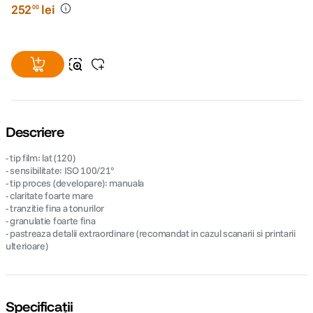
252
lei
00
Descriere
- tip film: lat (120)
- sensibilitate: ISO 100/21°
- tip proces (developare): manuala
- claritate foarte mare
- tranzitie fina a tonurilor
- granulatie foarte fina
- pastreaza detalii extraordinare (recomandat in cazul scanarii si printarii
ulterioare)
Specificații