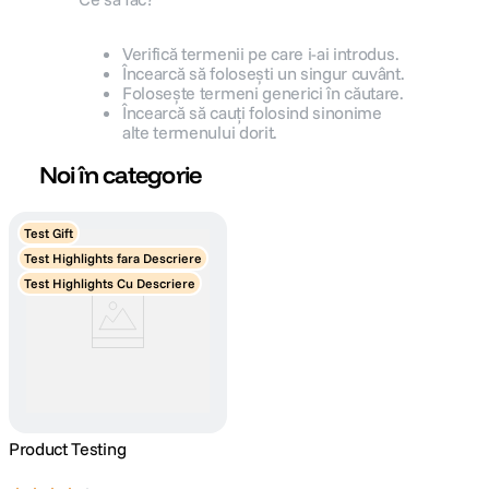
canon sx740 hs
5
.
Verifică termenii pe care i-ai introdus.
Încearcă să folosești un singur cuvânt.
Folosește termeni generici în căutare.
lavaliera
6
.
Încearcă să cauți folosind sinonime
alte termenului dorit.
card memorie
7
.
Noi în categorie
dji mic mini
8
.
Test Gift
dji osmo
9
.
Test Highlights fara Descriere
Test Highlights Cu Descriere
insta 360
10
.
Product Testing