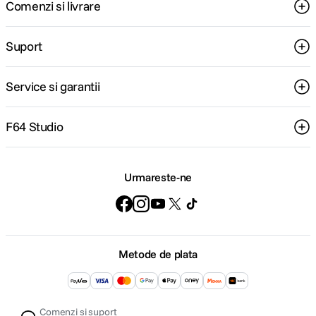
Comenzi si livrare
desktop pentru editare foto-video
, configurate pentru
stabilitate și upgrade ușor. Pentru mobilitate, alege
laptopuri performante sau soluții compacte precum
Suport
Mac Mini.
Nu alege configurația minimă dacă lucrezi zilnic cu
Service si garantii
video 4K.
Verifică cerințele software-ului pe care îl
folosești și dimensionează sistemul în funcție de
volumul de lucru.
F64 Studio
Monitorul corect schimbă rezultatul final
Ai expus corect, ai editat atent, dar culorile arată diferit
Urmareste-ne
pe alte ecrane? Problema poate fi monitorul.
Un display dedicat pentru editare trebuie să ofere:
panou IPS sau similar, cu unghiuri largi de
Metode de plata
vizualizare;
rezoluție 4K sau 5K pentru detalii fine;
acoperire extinsă a spațiilor de culoare (sRGB,
Adobe RGB, DCI-P3);
Comenzi si suport
posibilitate de calibrare hardware.