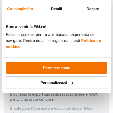
Consimțământ
Detalii
Despre
Printuri foto
Transforma imaginile in printuri de
calitate.
Bine ai venit la F64.ro!
Folosim cookies pentru a imbunatati experienta de
Cursuri & workshop-uri
navigare. Pentru detalii te rugam sa citesti
Politica de
cookies.
Invata de la profesionisti, pas cu pas.
Permitere toate
Ai fotografiat un eveniment, ai filmat cu drona sau ai
Personalizează
tras cadre 4K cu o cameră de acțiune. Urmează partea
care face diferența: editarea. Dacă sistemul tău se
blochează la export sau redă sacadat fișierele RAW,
pierzi timp și concentrare.
În categoria PC și editare foto-video de pe f64.ro