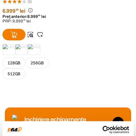
(1)
6
.
999
lei
99
Preț anterior:
8
.
999
lei
99
PRP:
9
.
999
lei
99
128GB
256GB
512GB
Inchiriere echipamente
Testeaza inainte sa investesti.