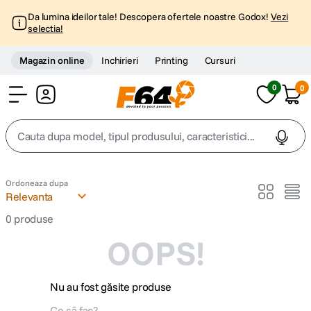
Da lumina ideilor tale! Descopera ofertele noastre Godox!
Vezi
selectia!
Magazin online
Inchirieri
Printing
Cursuri
0
0
Cont
Cauta dupa model, tipul produsului, caracteristici...
Top Cautari
Ordoneaza dupa
Relevanta
canon g7x
1
.
0
produse
OOPS!
trepied
2
.
trepied telefon
3
.
Nu au fost găsite produse
peak design
4
.
Ce să fac?