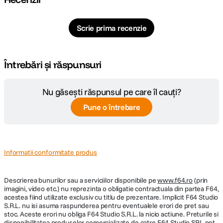
Specificatii
Baterie reincarcabila: Da (299Wh)
Capacitate: 33L
Scrie prima recenzie
Dimensiuni: 742 × 430 × 487 mm
Greutate produs: 22.2 Kg
Porturi: 1x USB-C 60W, 2x USB-A 12W, Solar 100W, Auto 95W
Tip alimentare: Baterie La retea
Întrebări și răspunsuri
Nu găsești răspunsul pe care îl cauți?
Pune o întrebare
Informatii conformitate produs
Descrierea bunurilor sau a serviciilor disponibile pe
www.f64.ro
(prin
imagini, video etc.) nu reprezinta o obligatie contractuala din partea F64,
acestea fiind utilizate exclusiv cu titlu de prezentare. Implicit F64 Studio
S.R.L. nu isi asuma raspunderea pentru eventualele erori de pret sau
stoc. Aceste erori nu obliga F64 Studio S.R.L. la nicio actiune. Preturile si
disponibilitatea produselor comercializate de catre F64 Studio SRL pot