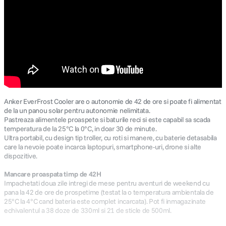
Anker EverFrost Cooler are o autonomie de 42 de ore si poate fi alimentat
de la un panou solar pentru autonomie nelimitata.
Pastreaza alimentele proaspete si baturile reci si este capabil sa scada
temperatura de la 25°C la 0°C, in doar 30 de minute.
Ultra portabil, cu design tip troller, cu roti si manere, cu baterie detasabila
care la nevoie poate incarca laptopuri, smartphone-uri, drone si alte
dispozitive.
Mancare proaspata timp de 42H
Impachetati doua zile intregi de mese pentru aventuri de weekend cu
pana la 42 de ore de prospetime (testat la o temperatura ambientala de
25°C la 4°C cand bateria este complet incarcata). Pot fi inmagazinate
echivalentul a 38 doze de 330ml si 21 de sticle de 500ml.