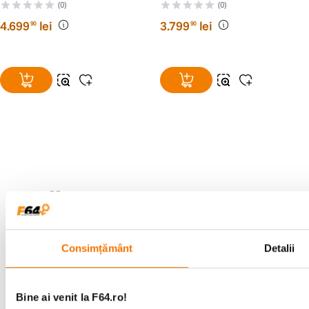
Portabil cu Baterie Inclusa
Portabil cu Baterie Inclusa
(0)
(0)
58L
40L
4
.
699
lei
3
.
799
lei
90
90
Alatura-te comunitatii creatorilor
Descopera inspiratie, recomandari utile,
ghiduri foto-video si oferte pregatite special
pentru tine.
Consimțământ
Detalii
Consultanta
Livrare gratuita pe
specializata
499lei
Bine ai venit la F64.ro!