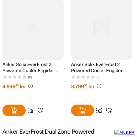
canon sx740 hs
5
.
lavaliera
6
.
card memorie
7
.
dji mic mini
8
.
Anker Solix EverFrost 2
Anker Solix EverFrost 2
Powered Cooler Frigider
Powered Cooler Frigider
dji osmo
9
.
Portabil cu Baterie Inclusa
Portabil cu Baterie Inclusa
(0)
(0)
58L
40L
4
.
699
lei
3
.
799
lei
insta 360
90
90
10
.
Anker EverFrost Dual Zone Powered