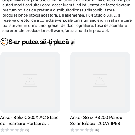
suferi modificari ulterioare, acest lucru fiind influentat de factori externi
precum politica de preturi a distribuitorilor sau disponibilitatea
produselor pe stocul acestora. De asemenea, F64 Studio S.R.L. isi
rezerva dreptul de a corecta eventuale omisiuni sau erori in afisare care
pot surveni in urma unor greseli de dactilografiere, lipsa de acuratete
sau erori ale produselor software, fara a anunta in prealabil.
S-ar putea să-ți placă și
Anker Solix C300X AC Statie
Anker Solix PS200 Panou
de Incarcare Portabila
Solar Bifacial 200W IP68
288Wh 300W
(0)
(0)