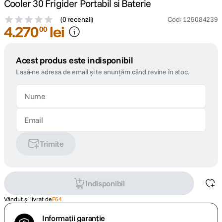
Cooler 30 Frigider Portabil si Baterie
(
0 recenzii
)
Cod
:
125084239
4
.
270
lei
00
Acest produs este indisponibil
Lasă-ne adresa de email și te anunțăm când revine în stoc.
Trimite
Indisponibil
Vândut și livrat de
F64
Informații garanție