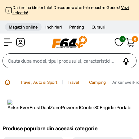
Da lumina ideilor tale! Descopera ofertele noastre Godox!
Vezi
selectia!
Magazin online
Inchirieri
Printing
Cursuri
0
0
Cont
Cauta dupa model, tipul produsului, caracteristici...
Top Cautari
Travel, Auto si Sport
Travel
Camping
Anker EverFro
canon g7x
1
.
trepied
2
.
trepied telefon
3
.
Produse populare din aceeasi categorie
peak design
4
.