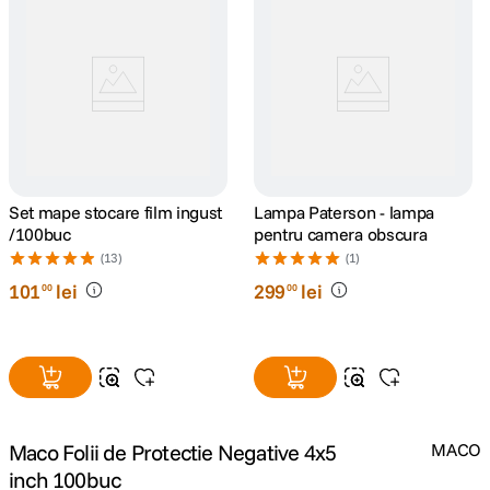
canon sx740 hs
5
.
lavaliera
6
.
card memorie
7
.
ulanzi
8
.
Set mape stocare film ingust
Lampa Paterson - lampa
/100buc
pentru camera obscura
insta 360
9
.
(13)
(1)
101
lei
299
lei
00
00
godox
10
.
Maco Folii de Protectie Negative 4x5
MACO
inch 100buc