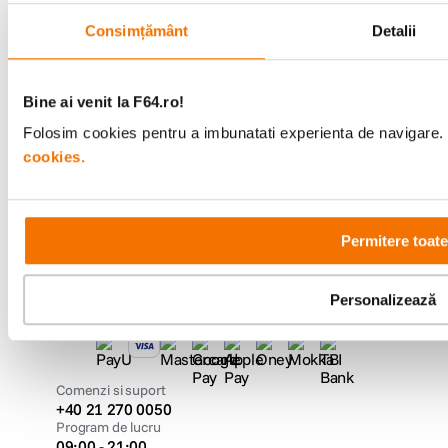
Suport
Consimțământ
Detalii
Service si garantii
Bine ai venit la F64.ro!
F64 Studio
Folosim cookies pentru a imbunatati experienta de navigare. P
cookies.
Urmareste-ne
Permitere toate
Personalizează
Metode de plata
Comenzi si suport
+40 21 270 0050
Program de lucru
09:00 - 21:00