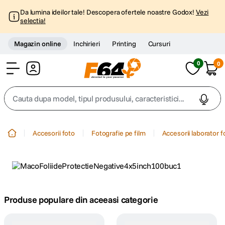
Da lumina ideilor tale! Descopera ofertele noastre Godox!
Vezi
selectia!
Magazin online
Inchirieri
Printing
Cursuri
0
0
Cont
Cauta dupa model, tipul produsului, caracteristici...
Top Cautari
Accesorii foto
Fotografie pe film
Accesorii laborator f
canon g7x
1
.
trepied
2
.
trepied telefon
Produse populare din aceeasi categorie
3
.
peak design
4
.