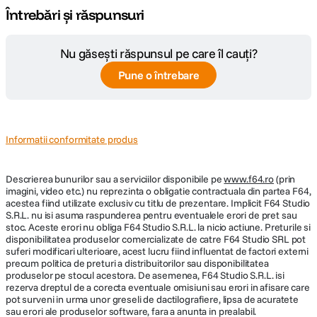
Întrebări și răspunsuri
Nu găsești răspunsul pe care îl cauți?
Pune o întrebare
Informatii conformitate produs
Descrierea bunurilor sau a serviciilor disponibile pe
www.f64.ro
(prin
imagini, video etc.) nu reprezinta o obligatie contractuala din partea F64,
acestea fiind utilizate exclusiv cu titlu de prezentare. Implicit F64 Studio
S.R.L. nu isi asuma raspunderea pentru eventualele erori de pret sau
stoc. Aceste erori nu obliga F64 Studio S.R.L. la nicio actiune. Preturile si
disponibilitatea produselor comercializate de catre F64 Studio SRL pot
suferi modificari ulterioare, acest lucru fiind influentat de factori externi
precum politica de preturi a distribuitorilor sau disponibilitatea
produselor pe stocul acestora. De asemenea, F64 Studio S.R.L. isi
rezerva dreptul de a corecta eventuale omisiuni sau erori in afisare care
pot surveni in urma unor greseli de dactilografiere, lipsa de acuratete
sau erori ale produselor software, fara a anunta in prealabil.