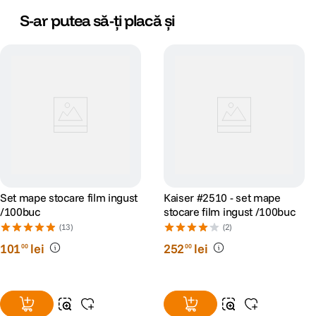
S-ar putea să-ți placă și
Set mape stocare film ingust
Kaiser #2510 - set mape
/100buc
stocare film ingust /100buc
(13)
(2)
101
lei
252
lei
00
00