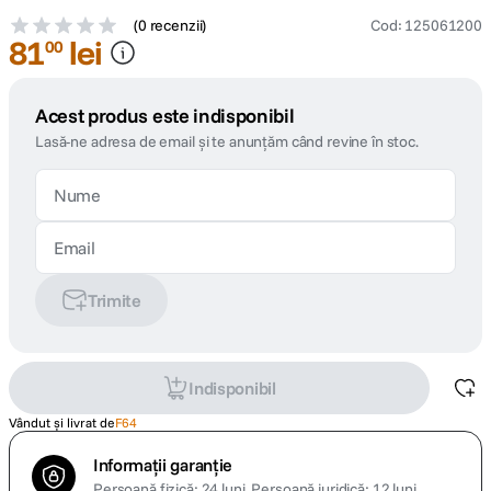
(
0 recenzii
)
Cod
:
125061200
81
lei
00
Acest produs este indisponibil
Lasă-ne adresa de email și te anunțăm când revine în stoc.
Trimite
Indisponibil
Vândut și livrat de
F64
Informații garanție
Persoană fizică: 24 luni.
Persoană juridică: 12 luni.