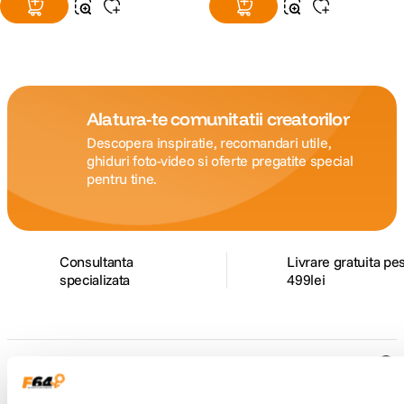
Alatura-te comunitatii creatorilor
Descopera inspiratie, recomandari utile,
ghiduri foto-video si oferte pregatite special
pentru tine.
Consultanta
Livrare gratuita pe
specializata
499lei
Comenzi si livrare