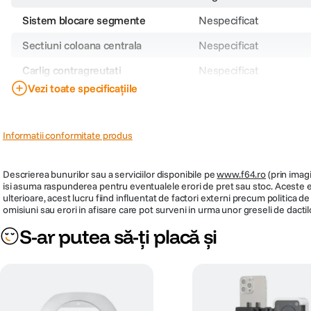
Sistem blocare segmente
Nespecificat
Sectiuni coloana centrala
Nespecificat
Carlig contragreutati
Nespecificat
Vezi toate specificațiile
Inaltime minima
Nespecificat
Tepuse la baza picioarelor
Nespecificat
Informatii conformitate produs
Dimensiune strans
Nespecificat
Tip cap trepied
Bila
Descrierea bunurilor sau a serviciilor disponibile pe
www.f64.ro
(prin imagi
isi asuma raspunderea pentru eventualele erori de pret sau stoc. Aceste ero
Tip produs
Nespecificat
ulterioare, acest lucru fiind influentat de factori externi precum politica 
omisiuni sau erori in afisare care pot surveni in urma unor greseli de dactil
Placuta compatibila
S-ar putea să-ți placă și
Cod producator
M4010R