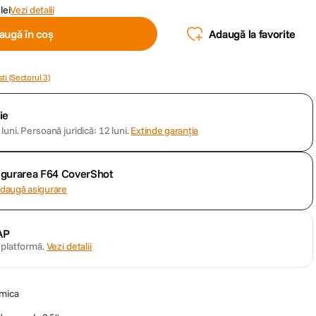
lei
Vezi detalii
augă în coș
Adaugă la favorite
ti (Sectorul 3)
ie
luni.
Persoană juridică: 12 luni.
Extinde garanția
sigurarea F64 CoverShot
daugă asigurare
AP
n platformă.
Vezi detalii
amica