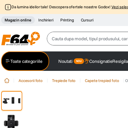
Da lumina ideilor tale! Descopera ofertele noastre Godox!
Vezi selec
Magazin online
Inchirieri
Printing
Cursuri
Cauta dupa model, tipul produsului, caracter
Top Cautari
Toate categoriile
Noutati
Consignatie
Resigila
canon g7x
1
.
Accesorii foto
Trepiede foto
Capete trepied foto
O
trepied
2
.
trepied telefon
3
.
peak design
4
.
canon sx740 hs
5
.