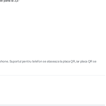
de pana la 3,5"
ne. Suportul pentru telefon se ataseaza la placa QR, iar placa QR se