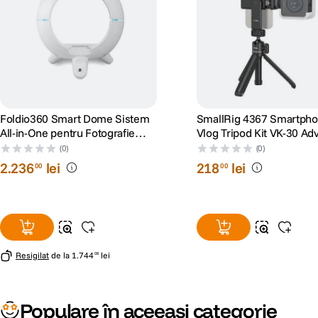
Foldio360 Smart Dome Sistem
SmallRig 4367 Smartph
All-in-One pentru Fotografie
Vlog Tripod Kit VK-30 A
Produs 360
Version - Minitrepied cu 
(0)
(0)
pentru Smartphone si L
2
.
236
lei
218
lei
00
00
Video
Resigilat
de la
1
.
744
lei
08
Populare în aceeași categorie