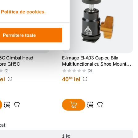
i
Politica de cookies.
Permitere toate
5C Gimbal Head
E-Image EI-A03 Cap cu Bila
ibre GH5C
Multifunctional cu Shoe Mount
Detasabila
(0)
(0)
lei
40
lei
00
cat
1 kg