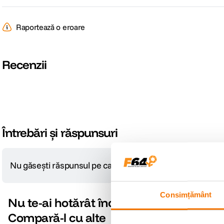
DETALII PRODUCATOR
Raportează o eroare
Cod producator
M4010R
Recenzii
Întrebări și răspunsuri
Nu găsești răspunsul pe care îl cauți?
Pune o întrebare
Consimțământ
Nu te-ai hotărât încă?
Compară-l cu alte