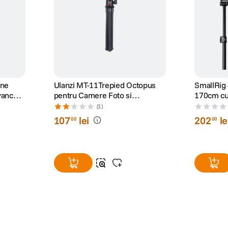
one
Ulanzi MT-11Trepied Octopus
SmallRig 
dvanced
pentru Camere Foto si
170cm cu 
Suport
Smartphone
cu Suport
(1)
ampa
Telecom
107
lei
202
le
00
00