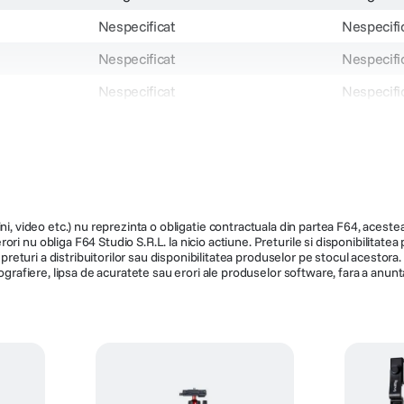
Nespecificat
Nespecifi
Nespecificat
Nespecifi
Nespecificat
Nespecifi
Nespecificat
Nespecifi
Nespecificat
Nespecifi
Nespecificat
Nespecifi
Gimbal
Gimbal
ni, video etc.) nu reprezinta o obligatie contractuala din partea F64, acestea 
ri nu obliga F64 Studio S.R.L. la nicio actiune. Preturile si disponibilitate
Nespecificat
Nespecifi
de preturi a distribuitorilor sau disponibilitatea produselor pe stocul acesto
ografiere, lipsa de acuratete sau erori ale produselor software, fara a anunta
Benro PL
114404
GH5C