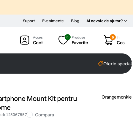
Suport
Evenimente
Blog
Ai nevoie de ajutor?
0
Produse
0
In
Cont
Favorite
Cos
Oferte special
tphone Mount Kit pentru
Orangemonkie
Dome
Compara
od
:
125067557