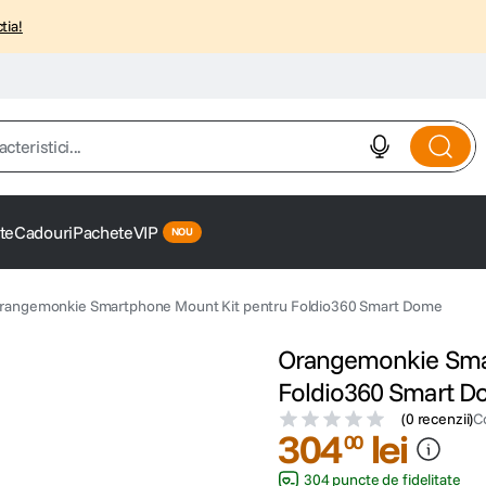
tia!
istici...
te
Cadouri
Pachete
VIP
rangemonkie Smartphone Mount Kit pentru Foldio360 Smart Dome
Orangemonkie Smar
Foldio360 Smart 
(
0 recenzii
)
C
304
lei
00
304 puncte de fidelitate