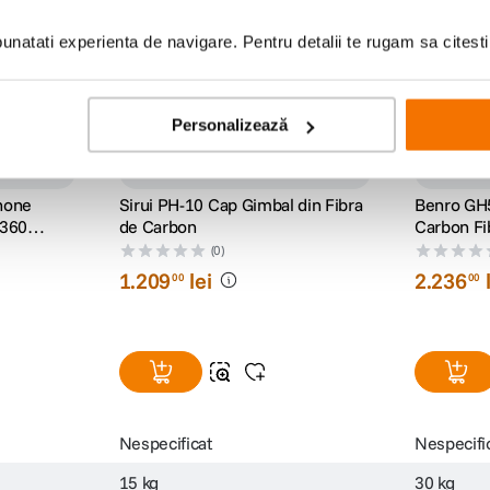
natati experienta de navigare. Pentru detalii te rugam sa citest
Personalizează
hone
Sirui PH-10 Cap Gimbal din Fibra
Benro GH
o360
de Carbon
Carbon F
(0)
1
.
209
lei
2
.
236
00
00
Nespecificat
Nespecifi
15 kg
30 kg