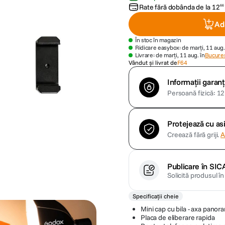
Rate fără dobânda de la
12
66
Ad
În stoc în magazin
Ridicare easybox: de marți, 11 aug.
Livrare: de marți, 11 aug. în
Bucures
Vândut și livrat de
F64
Informații garanț
Persoană fizică: 12 
Protejează cu a
Creează fără griji.
A
Publicare în SIC
Solicită produsul î
Specificații cheie
Mini cap cu bila - axa panor
Placa de eliberare rapida