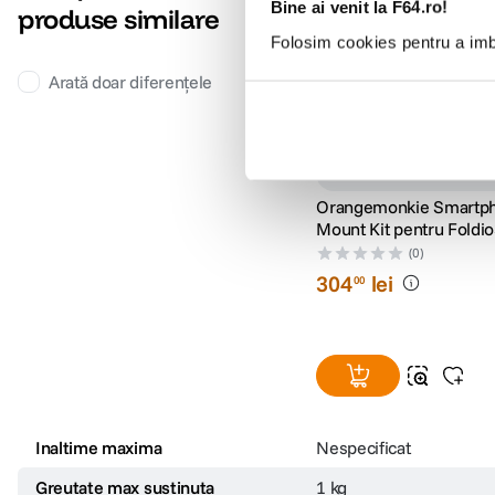
Bine ai venit la F64.ro!
produse similare
Folosim cookies pentru a imbu
Arată doar diferențele
Orangemonkie Smartp
Mount Kit pentru Foldi
Smart Dome
(0)
304
lei
00
Inaltime maxima
Nespecificat
Greutate max sustinuta
1 kg