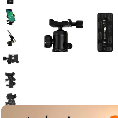
lavaliera
6
.
card memorie
7
.
dji mic mini
8
.
dji osmo
9
.
insta 360
10
.