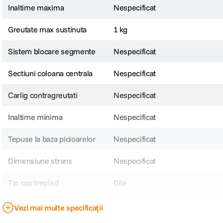
Inaltime maxima
Nespecificat
Greutate max sustinuta
1 kg
Sistem blocare segmente
Nespecificat
Sectiuni coloana centrala
Nespecificat
Carlig contragreutati
Nespecificat
Inaltime minima
Nespecificat
Tepuse la baza picioarelor
Nespecificat
Dimensiune strans
Nespecificat
Tip cap trepied
Bila
Tip produs
Nespecificat
Vezi mai multe specificații