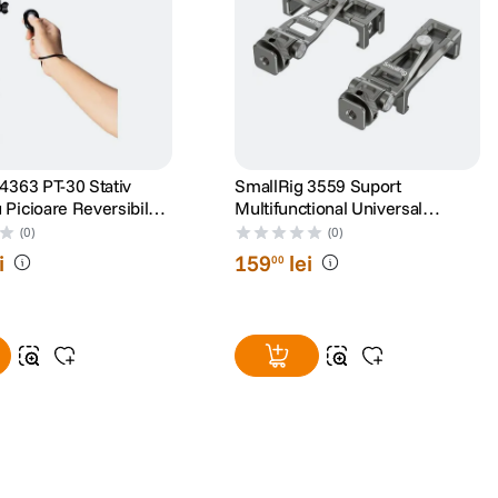
4363 PT-30 Stativ
SmallRig 3559 Suport
Picioare Reversibile
Multifunctional Universal
 de Telefon si
Metalic pentru Smartphone
(0)
(0)
anda
i
159
lei
00