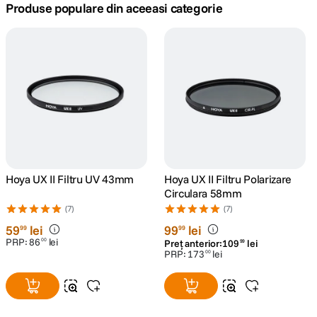
Produse populare din aceeasi categorie
canon sx740 hs
5
.
lavaliera
6
.
card memorie
7
.
ulanzi
8
.
insta 360
9
.
Hoya UX II Filtru UV 43mm
Hoya UX II Filtru Polarizare
Circulara 58mm
godox
10
.
(7)
(7)
59
lei
99
lei
99
99
PRP:
86
lei
00
Preț anterior:
109
lei
99
PRP:
173
lei
00