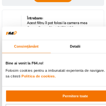
Întrebare:
Acest filtru îl pot folosi la camera mea
Canon PowerShot SX70 HS?
Răspuns:
Buna seara! Aparatul Canon SX70 poate fi
folosit cu filtre doar cu ajutorul adaptorului
Consimțământ
Detalii
0
https://www.f64.ro/canon-filter-adaptor-fa-
dc67a-sx20-sx30-sx40-sx50/p Cu acest
voturi
adaptor, puteti folosi filtre de 67mm.
Bine ai venit la F64.ro!
De către
Adrian
Folosim cookies pentru a imbunatati experienta de navigare. 
sa citesti
Politica de cookies.
Adaugă un răspuns
Permitere toate