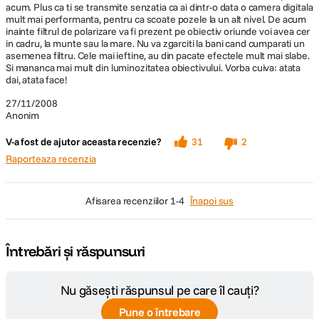
acum. Plus ca ti se transmite senzatia ca ai dintr-o data o camera digitala
mult mai performanta, pentru ca scoate pozele la un alt nivel. De acum
inainte filtrul de polarizare va fi prezent pe obiectiv oriunde voi avea cer
in cadru, la munte sau la mare. Nu va zgarciti la bani cand cumparati un
asemenea filtru. Cele mai ieftine, au din pacate efectele mult mai slabe.
Si mananca mai mult din luminozitatea obiectivului. Vorba cuiva: atata
dai, atata face!
27/11/2008
Anonim
V-a fost de ajutor aceasta recenzie?
31
2
Raporteaza recenzia
afisarea recenziilor
1-4
Înapoi sus
Întrebări și răspunsuri
Nu găsești răspunsul pe care îl cauți?
Pune o întrebare