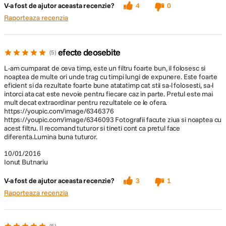
V-a fost de ajutor aceasta recenzie?
4
0
Raporteaza recenzia
efecte deosebite
5
L-am cumparat de ceva timp, este un filtru foarte bun, il folosesc si
noaptea de multe ori unde trag cu timpi lungi de expunere. Este foarte
eficient si da rezultate foarte bune atatatimp cat stii sa-l folosesti, sa-l
intorci ata cat este nevoie pentru fiecare caz in parte. Pretul este mai
mult decat extraordinar pentru rezultatele ce le ofera.
https://youpic.com/image/6346376
https://youpic.com/image/6346093 Fotografii facute ziua si noaptea cu
acest filtru. Il recomand tuturor si tineti cont ca pretul face
diferenta.Lumina buna tuturor.
10/01/2016
Ionut Butnariu
V-a fost de ajutor aceasta recenzie?
3
1
Raporteaza recenzia
5