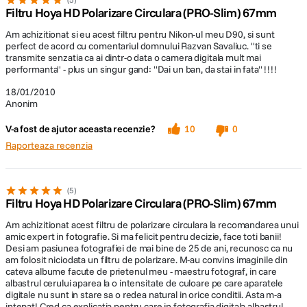
Filtru Hoya HD Polarizare Circulara (PRO-Slim) 67mm
Am achizitionat si eu acest filtru pentru Nikon-ul meu D90, si sunt
perfect de acord cu comentariul domnului Razvan Savaliuc. ''ti se
transmite senzatia ca ai dintr-o data o camera digitala mult mai
performanta'' - plus un singur gand: ''Dai un ban, da stai in fata'' !!!!
18/01/2010
Anonim
V-a fost de ajutor aceasta recenzie?
10
0
Raporteaza recenzia
5
Filtru Hoya HD Polarizare Circulara (PRO-Slim) 67mm
Am achizitionat acest filtru de polarizare circulara la recomandarea unui
amic expert in fotografie. Si ma felicit pentru decizie, face toti banii!
Desi am pasiunea fotografiei de mai bine de 25 de ani, recunosc ca nu
am folosit niciodata un filtru de polarizare. M-au convins imaginile din
cateva albume facute de prietenul meu - maestru fotograf, in care
albastrul cerului aparea la o intensitate de culoare pe care aparatele
digitale nu sunt in stare sa o redea natural in orice conditii. Asta m-a
intepat! Cred ca explicatia pentru care in fotografia digitala albastrul