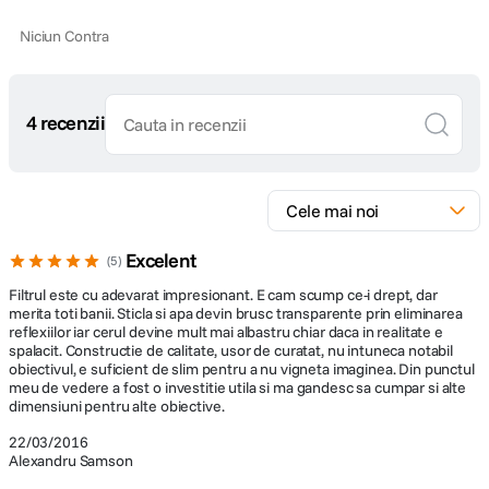
Niciun Contra
4 recenzii
Excelent
5
Filtrul este cu adevarat impresionant. E cam scump ce-i drept, dar
merita toti banii. Sticla si apa devin brusc transparente prin eliminarea
reflexiilor iar cerul devine mult mai albastru chiar daca in realitate e
spalacit. Constructie de calitate, usor de curatat, nu intuneca notabil
obiectivul, e suficient de slim pentru a nu vigneta imaginea. Din punctul
meu de vedere a fost o investitie utila si ma gandesc sa cumpar si alte
dimensiuni pentru alte obiective.
22/03/2016
Alexandru Samson