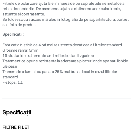
Filtrele de polarizare ajuta la eliminarea de pe suprafetele nemetalice a
reflexiilor nedorite. De asemenea ajuta la obtinerea unor culori reale,
saturate si contrastante.
Se folosesc cu succes mai ales in fotografia de peisaj, arhitectura, portret
sau foto de produs.
Specificatii:
Fabricat din sticla de 4 ori mai rezistenta decat cea a filtrelor standard
Grosime rama: 5mm
16 straturi de tratamente anti-reflexie si anti-zgariere
Tratament ce opune rezistenta la aderearea picaturilor de apa sau lichide
uleioase
Transmisie a luminii cu pana la 25% mai buna decat in cazul filtrelor
standard
F-stops: 1.1
Specificații
FILTRE FILET