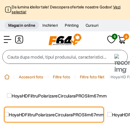
Da lumina ideilor tale! Descopera ofertele noastre Godox!
Vezi
selectia!
Magazin online
Inchirieri
Printing
Cursuri
0
0
Cont
Cauta dupa model, tipul produsului, caracteristici...
Top Cautari
Accesorii foto
Filtre foto
Filtre foto filet
Hoya HD Fi
canon g7x
1
.
trepied
2
.
trepied telefon
3
.
peak design
4
.