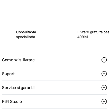
ghiduri foto-video si oferte pregatite special
pentru tine.
Consultanta
Livrare gratuita pe
specializata
499lei
Comenzi si livrare
Suport
Service si garantii
F64 Studio