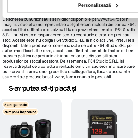
Informatii conformitate produs
Personalizează
Descrierea bunurilor sau a serviciilor disponibile pe
www.f64.ro
(prin
imagini, video etc.) nu reprezinta o obligatie contractuala din partea F64,
acestea fiind utilizate exclusiv cu titlu de prezentare. Implicit F64 Studio
S.R.L. nu isi asuma raspunderea pentru eventualele erori de pret sau
stoc. Aceste erori nu obliga F64 Studio S.R.L. la nicio actiune. Preturile si
disponibilitatea produselor comercializate de catre F64 Studio SRL pot
suferi modificari ulterioare, acest lucru fiind influentat de factori externi
precum politica de preturi a distribuitorilor sau disponibilitatea
produselor pe stocul acestora. De asemenea, F64 Studio S.R.L. isi
rezerva dreptul de a corecta eventuale omisiuni sau erori in afisare care
pot surveni in urma unor greseli de dactilografiere, lipsa de acuratete
sau erori ale produselor software, fara a anunta in prealabil.
S-ar putea să-ți placă și
5 ani garantie
cumpara impreuna