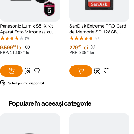
Panasonic Lumix S5IIX Kit
SanDisk Extreme PRO Card
Aparat Foto Mirrorless cu
de Memorie SD 128GB
Obiectiv 50mm F1.8
SDXC UHS-I Class 10 U3 V30
(2)
(87)
+ 2 Ani RescuePRO Deluxe
9
.
599
lei
279
lei
99
00
PRP:
11
.
199
lei
PRP:
339
lei
99
90
Pachet promo disponibil
Populare în aceeași categorie