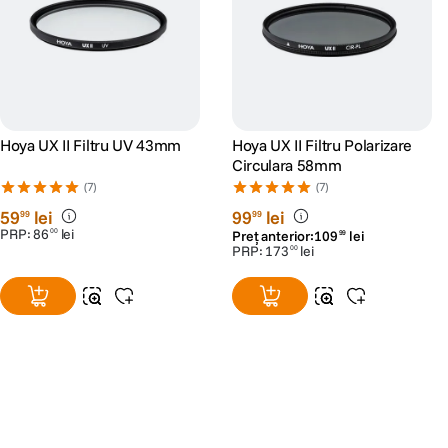
Hoya UX II Filtru UV 43mm
Hoya UX II Filtru Polarizare
Circulara 58mm
(7)
(7)
59
lei
99
lei
99
99
PRP:
86
lei
00
Preț anterior:
109
lei
99
PRP:
173
lei
00
Alatura-te comunitatii creatorilor
Descopera inspiratie, recomandari utile,