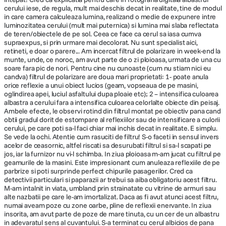
cerului iese, de regula, mult mai deschis decat in realitate, tine de modul
in care camera calculeaza lumina, realizand o medie de expunere intre
luminozitatea cerului (mult mai puternica) si lumina mai slaba reflectata
de teren/obiectele de pe sol. Ceea ce face ca cerul sa iasa cumva
supraexpus, si prin urmare mai decolorat. Nu sunt specialist aici,
retineti, e doar o parere... Am incercat filtrul de polarizare in week-end la
munte, unde, ce noroc, am avut parte de o zi ploioasa, urmata de una cu
soare fara pic de nori. Pentru cine nu cunoaste (cum nu stiam nici eu
candva) filtrul de polarizare are doua mari proprietati: 1- poate anula
orice reflexie a unui obiect lucios (geam, vopseaua de pe masini,
oglindirea apei, luciul asfaltului dupa ploaie etc); 2 – intensifica culoarea
albastra a cerului fara a intensifica culoarea celorlalte obiecte din peisaj.
Ambele efecte, le observi rotind din filtrul montat pe obiectiv pana cand
obtii gradul dorit de estompare al reflexiilor sau de intensificare a culorii
cerului, pe care poti sa-l faci chiar mai inchis decat in realitate. E simplu.
Se vede la ochi. Atentie cum rasuciti de filtru! S-o faceti in sensul invers
acelor de ceasornic, altfel riscati sa desurubati filtrul si sa-l scapati pe
jos, iar la furnizor nu vi-l schimba. In ziua ploioasa m-am jucat cu filtrul pe
geamurile de la masini. Este impresionant cum anuleaza reflexiile de pe
parbrize si poti surprinde perfect chipurile pasagerilor. Cred ca
detectivii particulari si paparazii ar trebui sa aiba obligatoriu acest filtru.
M-am intalnit in viata, umbland prin strainatate cu vitrine de armuri sau
alte nazbatii pe care le-am imortalizat. Daca as fi avut atunci acest filtru,
numai aveam poze cu zone oarbe, pline de reflexii enervante. In ziua
insorita, am avut parte de poze de mare tinuta, cu un cer de un albastru
in adevaratul sens al cuvantului. S-a terminat cu cerul albicios de pana