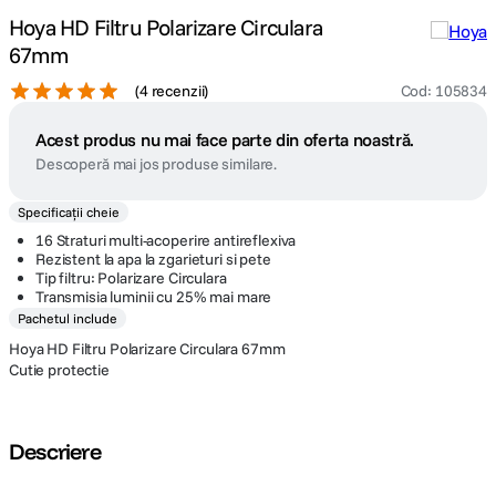
Hoya HD Filtru Polarizare Circulara
67mm
(
4 recenzii
)
Cod
:
105834
Acest produs nu mai face parte din oferta noastră.
Descoperă mai jos produse similare.
Specificații cheie
16 Straturi multi-acoperire antireflexiva
Rezistent la apa la zgarieturi si pete
Tip filtru: Polarizare Circulara
Transmisia luminii cu 25% mai mare
Pachetul include
Hoya HD Filtru Polarizare Circulara 67mm
Cutie protectie
Descriere