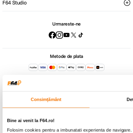
F64 Studio
Urmareste-ne
Metode de plata
Comenzi si suport
+40 21 270 0050
Program de lucru
09:00 - 21:00
Consimțământ
Det
Showroom
Bd-ul Unirii 64, Bucuresti
Bine ai venit la F64.ro!
Folosim cookies pentru a imbunatati experienta de navigare. P