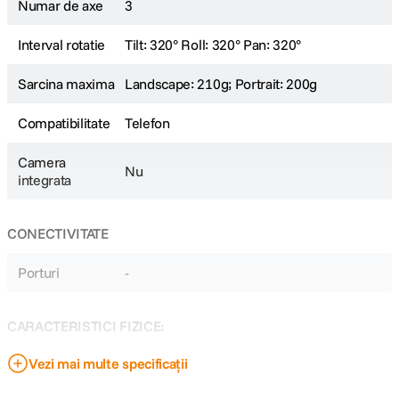
Numar de axe
3
Interval rotatie
Tilt: 320° Roll: 320° Pan: 320°
Sarcina maxima
Landscape: 210g; Portrait: 200g
Compatibilitate
Telefon
Camera
Nu
integrata
CONECTIVITATE
Porturi
-
CARACTERISTICI FIZICE:
Vezi mai multe specificații
Dimensiuni
118x110.5x323mm