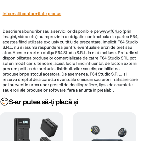
Informatii conformitate produs
Descrierea bunurilor sau a serviciilor disponibile pe
www.f64.ro
(prin
imagini, video etc.) nu reprezinta o obligatie contractuala din partea F64,
acestea fiind utilizate exclusiv cu titlu de prezentare. Implicit F64 Studio
S.R.L. nu isi asuma raspunderea pentru eventualele erori de pret sau
stoc. Aceste erori nu obliga F64 Studio S.R.L. la nicio actiune. Preturile si
disponibilitatea produselor comercializate de catre F64 Studio SRL pot
suferi modificari ulterioare, acest lucru fiind influentat de factori externi
precum politica de preturi a distribuitorilor sau disponibilitatea
produselor pe stocul acestora. De asemenea, F64 Studio S.R.L. isi
rezerva dreptul de a corecta eventuale omisiuni sau erori in afisare care
pot surveni in urma unor greseli de dactilografiere, lipsa de acuratete
sau erori ale produselor software, fara a anunta in prealabil.
S-ar putea să-ți placă și