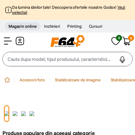
Da lumina ideilor tale! Descopera ofertele noastre Godox!
Vezi
selectia!
Magazin online
Inchirieri
Printing
Cursuri
0
0
Cont
Cauta dupa model, tipul produsului, caracteristici...
Top Cautari
Accesorii foto
Stabilizatoare de imagine
Stabilizatoare
canon g7x
1
.
trepied
2
.
trepied telefon
3
.
Produse populare din aceeasi categorie
peak design
4
.