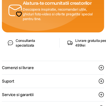
Alatura-te comunitatii creatorilor
Descopera inspiratie, recomandari utile,
ghiduri foto-video si oferte pregatite special
pentru tine.
Consultanta
Livrare gratuita pe
specializata
499lei
Comenzi si livrare
Suport
Service si garantii