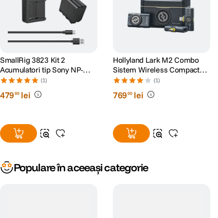
SmallRig 3823 Kit 2
Hollyland Lark M2 Combo
Acumulatori tip Sony NP-
Sistem Wireless Compact
F970 si Incarcator
Shine Charcoal
(1)
(1)
479
lei
769
lei
90
00
Populare în aceeași categorie