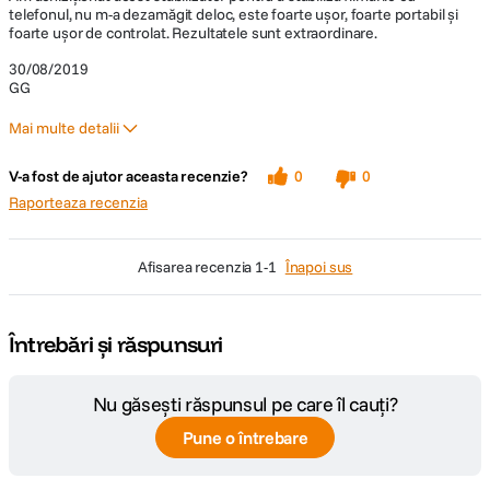
telefonul, nu m-a dezamăgit deloc, este foarte ușor, foarte portabil și
foarte ușor de controlat. Rezultatele sunt extraordinare.
30/08/2019
GG
Mai multe detalii
Pro
V-a fost de ajutor aceasta recenzie?
0
0
Foarte ușor
Raporteaza recenzia
baterie foarte buna
foarte portabil
afisarea recenzia
1-1
Înapoi sus
foarte ușor de controlat
rezultate excelente
Întrebări și răspunsuri
Nu găsești răspunsul pe care îl cauți?
Pune o întrebare