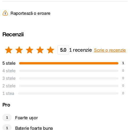
Greutate
428g
Raportează o eroare
ALIMENTARE
Tip acumulator
integrat
Recenzii
Autonomie
5.0
1 recenzie
Scrie o recenzie
maxima
aprox. 5 ore
acumulator
5 stele
1
4 stele
0
3 stele
0
2 stele
0
1 stea
0
Pro
Foarte ușor
1
Baterie foarte buna
1