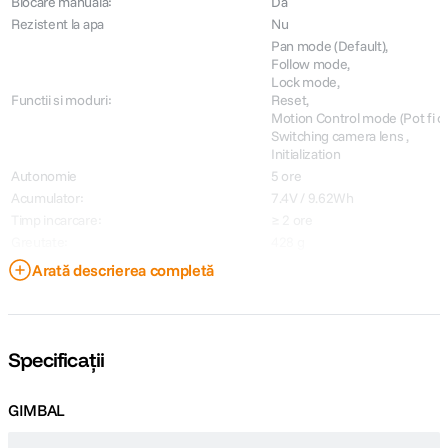
Blocare manuala:
Da
Rezistent la apa
Nu
Pan mode (Default),
Follow mode,
Lock mode,
Functii si moduri:
Reset,
Motion Control mode (Pot fi con
Switching camera lens ,
Initialization
Autonomie
5 ore
Acumulator:
7.4V / 9.62Wh
Timp incarcare:
≥ 2 ore
Greutate:
428 g
Arată descrierea completă
📝 - descarcati manualul de utilizare
aici
Specificații
GIMBAL