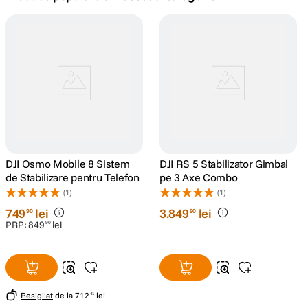
canon sx740 hs
5
.
lavaliera
6
.
card memorie
7
.
ulanzi
8
.
insta 360
DJI Osmo Mobile 8 Sistem
9
.
DJI RS 5 Stabilizator Gimbal
de Stabilizare pentru Telefon
pe 3 Axe Combo
godox
(1)
(1)
10
.
749
lei
3
.
849
lei
90
90
PRP:
849
lei
90
Resigilat
de la
712
lei
41