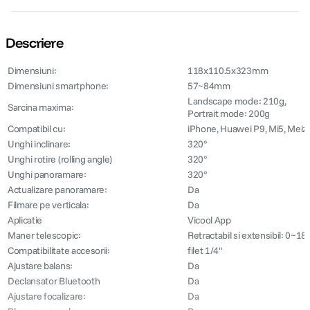
Descriere
Dimensiuni:
118x110.5x323mm
Dimensiuni smartphone:
57~84mm
Landscape mode: 210g,
Sarcina maxima:
Portrait mode: 200g
Compatibil cu:
iPhone, Huawei P9, Mi5, Meiz
Unghi inclinare:
320°
Unghi rotire (rolling angle)
320°
Unghi panoramare:
320°
Actualizare panoramare:
Da
Filmare pe verticala:
Da
Aplicatie
Vicool App
Maner telescopic:
Retractabil si extensibil: 0~1
Compatibilitate accesorii:
filet 1/4"
Ajustare balans:
Da
Declansator Bluetooth
Da
Ajustare focalizare:
Da